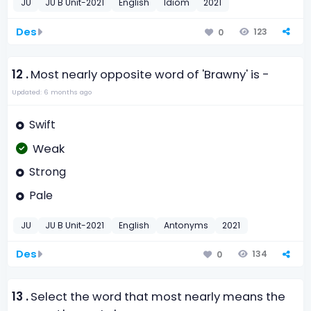
JU
JU B Unit-2021
English
Idiom
2021
Des
123
0
12 .
Most nearly opposite word of 'Brawny' is -
Updated: 6 months ago
Swift
Weak
Strong
Pale
JU
JU B Unit-2021
English
Antonyms
2021
Des
134
0
13 .
Select the word that most nearly means the