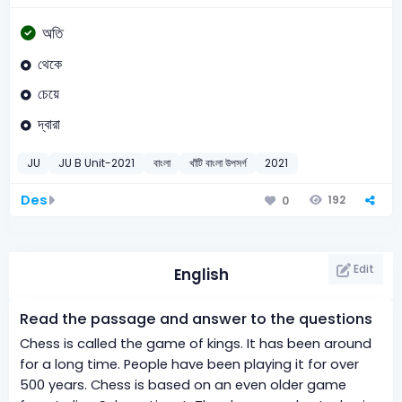
অতি
থেকে
চেয়ে
দ্বারা
JU
JU B Unit-2021
বাংলা
খাঁটি বাংলা উপসর্গ
2021
Des
192
0
Edit
English
Read the passage and answer to the questions
Chess is called the game of kings. It has been around
for a long time. People have been playing it for over
500 years. Chess is based on an even older game