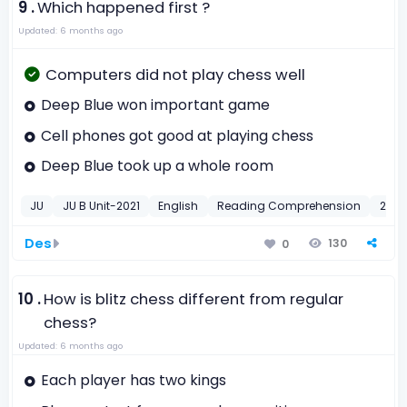
9 .
Which happened first ?
Updated: 6 months ago
Computers did not play chess well
Deep Blue won important game
Cell phones got good at playing chess
Deep Blue took up a whole room
JU
JU B Unit-2021
English
Reading Comprehension
2021
Des
130
0
10 .
How is blitz chess different from regular
chess?
Updated: 6 months ago
Each player has two kings