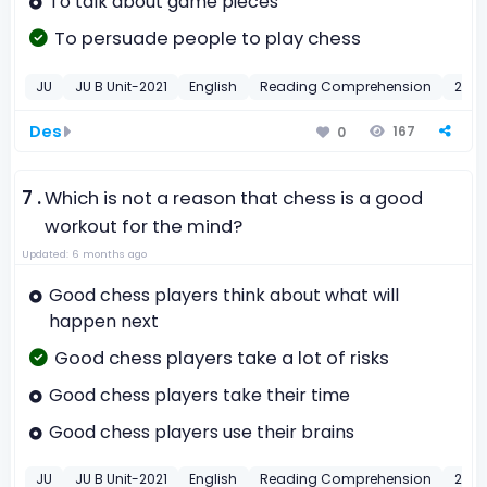
To talk about game pieces
To persuade people to play chess
JU
JU B Unit-2021
English
Reading Comprehension
2021
Des
167
0
7 .
Which is not a reason that chess is a good
workout for the mind?
Updated: 6 months ago
Good chess players think about what will
happen next
Good chess players take a lot of risks
Good chess players take their time
Good chess players use their brains
JU
JU B Unit-2021
English
Reading Comprehension
2021