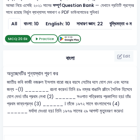
আমরা নিয়ে এসেছি ২০২১ সালের
সম্পূর্ণ Question Bank
— যেখানে প্রতিটি প্রশ্নের
সাথে রয়েছে নির্ভুল ব্যাখ্যাসহ সমাধাণ ও PDF ডাউনলোডের সুবিধা।
All
বাংলা: 10
English: 10
সাধারণ জ্ঞান: 22
বুদ্ধিমত্তা ও মানসি
MCQ:
20.6k
Practice
Edit
বাংলা
অনুচ্ছেদটির শূন্যস্থান পূরণ কর
জাতীয় কবি কাজী নজরুল ইসলাম বারো বছর বয়সে লেটোর দলে যোগ দেন এবং দলের
জন্য -(1) _______ রচনা করেন। তিনি ৪৯ নম্বর বাঙালি পল্টনে সৈনিক হিসেবে
যোগ দেন। তাঁর প্রথম লেখা (2) ______ সওগাত পত্রিকায় প্রকাশিত হয়। তাঁর
প্রথম কাব্যগ্রন্থ (3) ______ । তাঁকে ১৯৭২ সালে বাংলাদেশের (4)
______ মর্যাদা দেওয়া হয়। তিনি ১৯৭৬ সালের ২৯ আগস্ট মৃত্যুবরণ করেন।