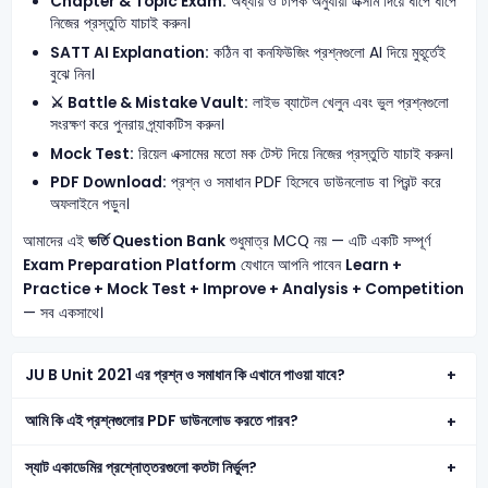
Chapter & Topic Exam:
অধ্যায় ও টপিক অনুযায়ী এক্সাম দিয়ে ধাপে ধাপে
নিজের প্রস্তুতি যাচাই করুন।
SATT AI Explanation:
কঠিন বা কনফিউজিং প্রশ্নগুলো AI দিয়ে মুহূর্তেই
বুঝে নিন।
⚔️ Battle & Mistake Vault:
লাইভ ব্যাটেল খেলুন এবং ভুল প্রশ্নগুলো
সংরক্ষণ করে পুনরায় প্র্যাকটিস করুন।
Mock Test:
রিয়েল এক্সামের মতো মক টেস্ট দিয়ে নিজের প্রস্তুতি যাচাই করুন।
PDF Download:
প্রশ্ন ও সমাধান PDF হিসেবে ডাউনলোড বা প্রিন্ট করে
অফলাইনে পড়ুন।
আমাদের এই
ভর্তি Question Bank
শুধুমাত্র MCQ নয় — এটি একটি সম্পূর্ণ
Exam Preparation Platform
যেখানে আপনি পাবেন
Learn +
Practice + Mock Test + Improve + Analysis + Competition
— সব একসাথে।
JU B Unit 2021 এর প্রশ্ন ও সমাধান কি এখানে পাওয়া যাবে?
আমি কি এই প্রশ্নগুলোর PDF ডাউনলোড করতে পারব?
স্যাট একাডেমির প্রশ্নোত্তরগুলো কতটা নির্ভুল?