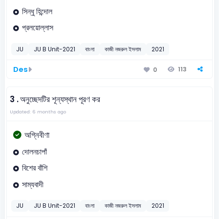
সিন্ধু হিন্দোল
প্রলয়োল্লাস
JU
JU B Unit-2021
বাংলা
কাজী নজরুল ইসলাম
2021
Des
113
0
3 .
অনুচ্ছেদটির শূন্যস্থান পূরণ কর
Updated: 6 months ago
অগ্নিবীণা
দোলনচাপাঁ
বিশের বাঁশি
সাম্যবাদী
JU
JU B Unit-2021
বাংলা
কাজী নজরুল ইসলাম
2021