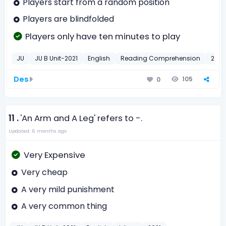
Players start from a random position
Players are blindfolded
Players only have ten minutes to play
JU
JU B Unit-2021
English
Reading Comprehension
2021
Des
105
0
11 .
'An Arm and A Leg' refers to -.
Updated: 6 months ago
Very Expensive
Very cheap
A very mild punishment
A very common thing