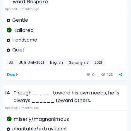
word 'Bespoke'
Updated: 6 months ago
Gentle
Tailored
Handsome
Quiet
JU
JU B Unit-2021
English
Synonyms
2021
Des
122
0
14 .
Though _____ toward his own needs, he is
always ______ toward others.
Updated: 6 months ago
miserly/magnanimous
charitable/extravagant