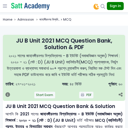
Sign In
Home
Admission
জাহাঙ্গীরনগর বিশ্ববি... > MCQ
JU B Unit 2021 MCQ Question Bank,
Solution & PDF
২০২১ সালের জাহানঙ্গীরনগর বিশ্ববিদ্যালয় - B ইউনিট (সমাজবিজ্ঞান অনুষদ) শিক্ষাবর্ষ :
২০২০ - ২১ (সেট : D) (JU B Unit) বহুনির্বাচনী(MCQ) প্রশ্নব্যাংক, নির্ভুল
উত্তরমালা ও ব্যাখ্যাসহ সমাধান। ৬০+ প্রশ্নে প্র্যাকটিস করুন, নিয়মিত মক টেস্ট দিন এবং
সহজে PDF ডাউনলোড করে জাবি খ ইউনিট ভর্তি পরীক্ষার সঠিক প্রস্তুতি নিন।
তারিখ:
২৭-০১-২০২১
সময়:
৪৫ মিনিট
পূর্ণমান:
৬০
Start Exam
PDF
JU B Unit 2021 MCQ Question Bank & Solution
আপনি কি
2021
সালের
জাহানঙ্গীরনগর বিশ্ববিদ্যালয় - B ইউনিট (সমাজবিজ্ঞান অনুষদ)
শিক্ষাবর্ষ : ২০২০ - ২১ (সেট : D) (JU B Unit)
ভর্তি পরীক্ষার
MCQ (বহুনির্বাচনী)
প্রশ্ন, উত্তর ও বিস্তারিত সমাধান
খুঁজছেন? আপনার প্রস্তুতিকে আরও কার্যকর করতে