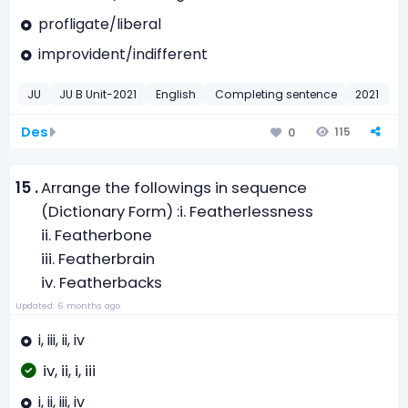
profligate/liberal
improvident/indifferent
JU
JU B Unit-2021
English
Completing sentence
2021
Des
115
0
15 .
Arrange the followings in sequence
(Dictionary Form) :
i. Featherlessness
ii. Featherbone
iii. Featherbrain
iv. Featherbacks
Updated: 6 months ago
i, iii, ii, iv
iv, ii, i, iii
i, ii, iii, iv