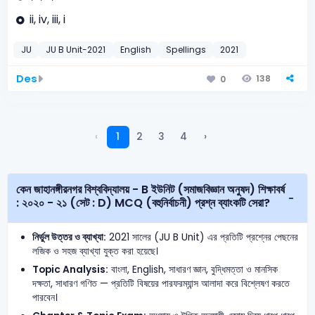
ii, iv, iii, i
JU
JU B Unit-2021
English
Spellings
2021
Des
138
0
‹
1
2
3
4
›
কেন জাহানঙ্গীরনগর বিশ্ববিদ্যালয় - B ইউনিট (সমাজবিজ্ঞান অনুষদ) শিক্ষাবর্ষ
: ২০২০ - ২১ (সেট : D) MCQ (বহুনির্বাচনী) প্রশ্ন ব্যাংকটি সেরা?
নির্ভুল উত্তর ও ব্যাখ্যা:
2021 সালের (JU B Unit) এর প্রতিটি প্রশ্নের পেছনের
লজিক ও সহজ ব্যাখ্যা যুক্ত করা হয়েছে।
Topic Analysis:
বাংলা, English, সাধারণ জ্ঞান, বুদ্ধিমত্তা ও মানসিক
দক্ষতা, সাধারণ গণিত — প্রতিটি বিষয়ের পারফরম্যান্স আলাদা করে বিশ্লেষণ করতে
পারবেন।