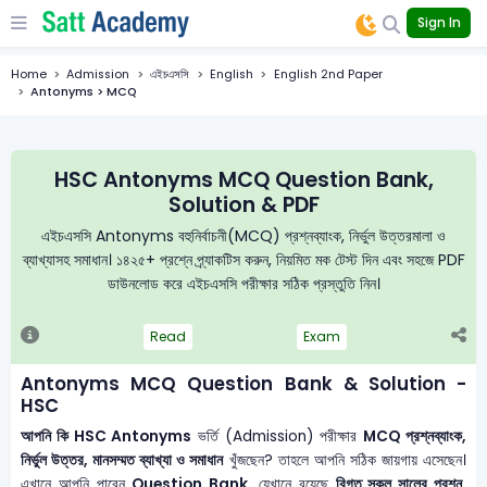
Sign In
Home
Admission
এইচএসসি
English
English 2nd Paper
Antonyms > MCQ
HSC Antonyms MCQ Question Bank,
Solution & PDF
এইচএসসি Antonyms বহুনির্বাচনী(MCQ) প্রশ্নব্যাংক, নির্ভুল উত্তরমালা ও
ব্যাখ্যাসহ সমাধান। ১৪২৫+ প্রশ্নে প্র্যাকটিস করুন, নিয়মিত মক টেস্ট দিন এবং সহজে PDF
ডাউনলোড করে এইচএসসি পরীক্ষার সঠিক প্রস্তুতি নিন।
Read
Exam
Antonyms MCQ Question Bank & Solution -
HSC
আপনি কি HSC Antonyms
ভর্তি (Admission) পরীক্ষার
MCQ প্রশ্নব্যাংক,
নির্ভুল উত্তর, মানসম্মত ব্যাখ্যা ও সমাধান
খুঁজছেন? তাহলে আপনি সঠিক জায়গায় এসেছেন।
এখানে আপনি পাবেন
Question Bank
, যেখানে রয়েছে
বিগত সকল সালের প্রশ্ন,