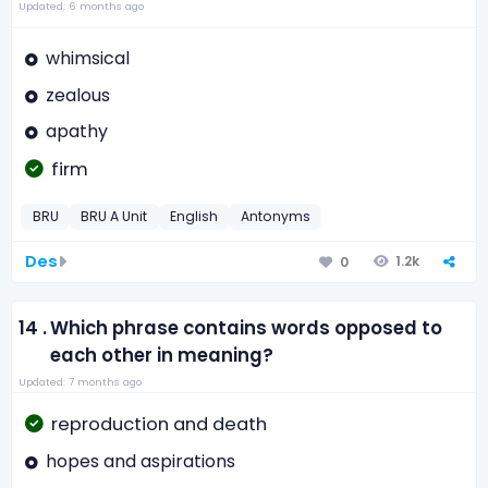
Updated: 6 months ago
whimsical
zealous
apathy
firm
BRU
BRU A Unit
English
Antonyms
Des
1.2k
0
14 .
Which phrase contains words opposed to
each other in meaning?
Updated: 7 months ago
reproduction and death
hopes and aspirations