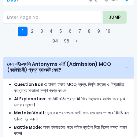
0
JUMP
‹
1
2
3
4
5
6
7
8
9
10
...
94
95
›
কেন এইচএসসি Antonyms ভর্তি (Admission) MCQ
(বহুনির্বাচনী) প্রশ্ন ব্যাংকটি সেরা?
Question Bank:
হাজার হাজার MCQ প্রশ্ন, নির্ভুল উত্তর ও বিস্তারিত
ব্যাখ্যাসহ সাজানো সম্পূর্ণ প্রশ্ন ব্যাংক।
AI Explanation:
প্রতিটি কঠিন প্রশ্ন AI দিয়ে সহজভাবে ব্যাখ্যা করে বুঝে
নেওয়ার সুযোগ।
Mistake Vault:
ভুল করা প্রশ্নগুলো অটো সেভ হয়ে যাবে — পরে রিভিউ করে
দুর্বলতা দূর করুন।
Battle Mode:
অন্য ইউজারদের সাথে লাইভ ব্যাটেল দিয়ে নিজের দক্ষতা যাচাই
করুন।