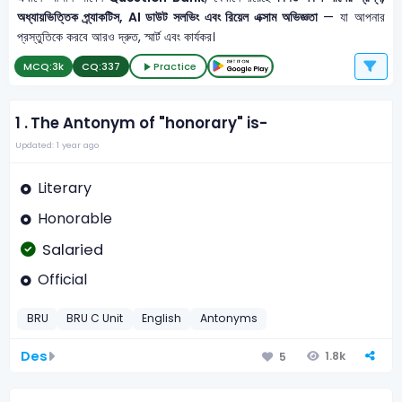
অধ্যায়ভিত্তিক প্র্যাকটিস, AI ডাউট সলভিং এবং রিয়েল এক্সাম অভিজ্ঞতা
— যা আপনার
প্রস্তুতিকে করবে আরও দ্রুত, স্মার্ট এবং কার্যকর।
MCQ:
3k
CQ:
337
Practice
1 .
The Antonym of "honorary" is-
Updated: 1 year ago
Literary
Honorable
Salaried
Official
BRU
BRU C Unit
English
Antonyms
Des
1.8k
5