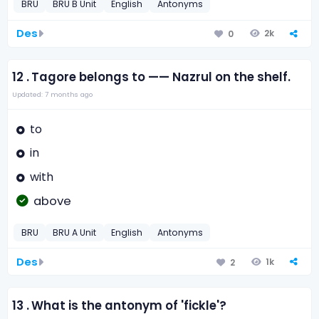
BRU
BRU B Unit
English
Antonyms
Des
2k
0
12 .
Tagore belongs to —— Nazrul on the shelf.
Updated: 7 months ago
to
in
with
above
BRU
BRU A Unit
English
Antonyms
Des
1k
2
13 .
What is the antonym of 'fickle'?