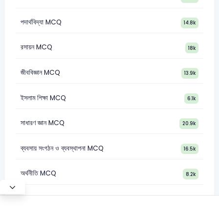
পদার্থবিদ্যা MCQ
14.8k
রসায়ন MCQ
18k
জীববিজ্ঞান MCQ
13.9k
ইসলাম শিক্ষা MCQ
6.1k
সাধারণ জ্ঞান MCQ
20.9k
ব্যবসায় সংগঠন ও ব্যবস্থাপনা MCQ
16.5k
অর্থনীতি MCQ
8.2k
Test Mode