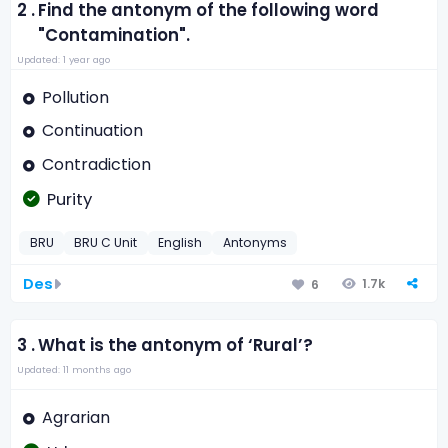
2 .
Find the antonym of the following word
"Contamination".
Updated: 1 year ago
Pollution
Continuation
Contradiction
Purity
BRU
BRU C Unit
English
Antonyms
Des
1.7k
6
3 .
What is the antonym of ‘Rural’?
Updated: 11 months ago
Agrarian