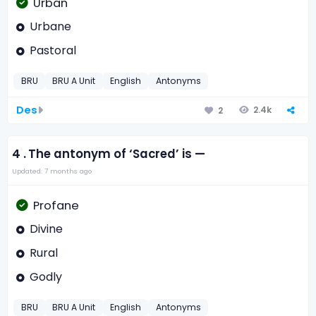
Urban
Urbane
Pastoral
BRU
BRU A Unit
English
Antonyms
Des
2.4k
2
4 .
The antonym of ‘Sacred’ is —
Updated: 7 months ago
Profane
Divine
Rural
Godly
BRU
BRU A Unit
English
Antonyms