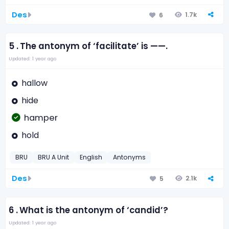
Des
1.7k
6
5 .
The antonym of ‘facilitate’ is ——.
Updated: 1 year ago
hallow
hide
hamper
hold
BRU
BRU A Unit
English
Antonyms
Des
2.1k
5
6 .
What is the antonym of ‘candid’?
Updated: 1 year ago