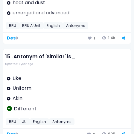
heat and dust
emerged and advanced
BRU
BRU A Unit
English
Antonyms
Des
1.4k
1
15 .
Antonym of 'Similar' is_
Updated: 1 year ago
Like
Uniform
Akin
Different
BRU
JU
English
Antonyms
Des
905