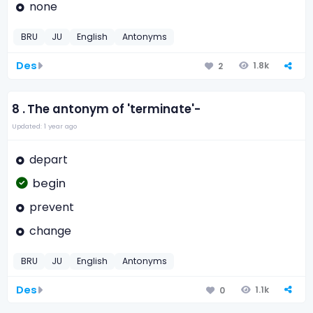
none
BRU
JU
English
Antonyms
Des
1.8k
2
8 .
The antonym of 'terminate'-
Updated: 1 year ago
depart
begin
prevent
change
BRU
JU
English
Antonyms
Des
1.1k
0