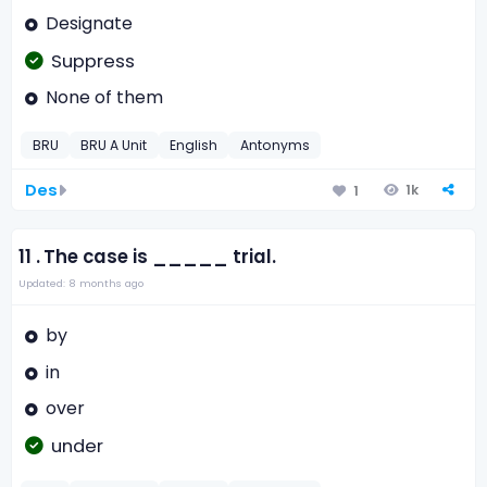
Designate
Suppress
None of them
BRU
BRU A Unit
English
Antonyms
Des
1k
1
11 .
The case is _____ trial.
Updated: 8 months ago
by
in
over
under