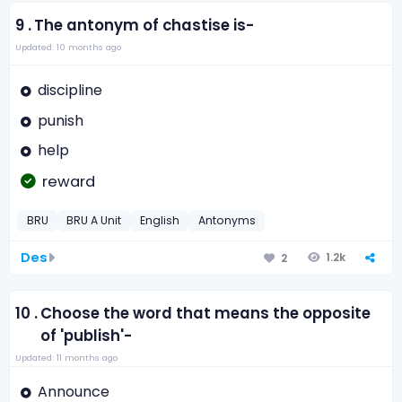
9 .
The antonym of chastise is-
Updated: 10 months ago
discipline
punish
help
reward
BRU
BRU A Unit
English
Antonyms
Des
1.2k
2
10 .
Choose the word that means the opposite
of 'publish'-
Updated: 11 months ago
Announce