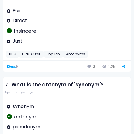
Fair
Direct
Insincere
Just
BRU
BRU A Unit
English
Antonyms
Des
1.3k
3
7 .
What is the antonym of 'synonym'?
Updated: 1 year ago
synonym
antonym
pseudonym