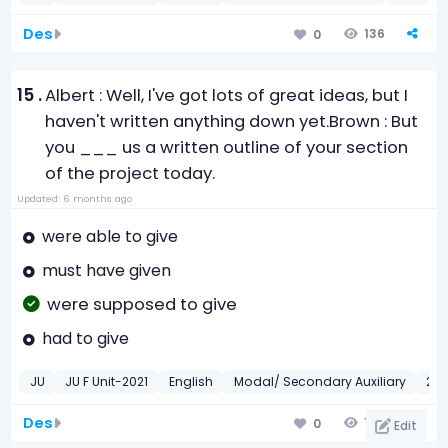
Des
136
0
15 .
Albert : Well, I've got lots of great ideas, but I
haven't written anything down yet.
Brown : But
you ___ us a written outline of your section
of the project today.
Updated: 6 months ago
were able to give
must have given
were supposed to give
had to give
JU
JU F Unit-2021
English
Modal/ Secondary Auxiliary
202
Des
142
0
Edit