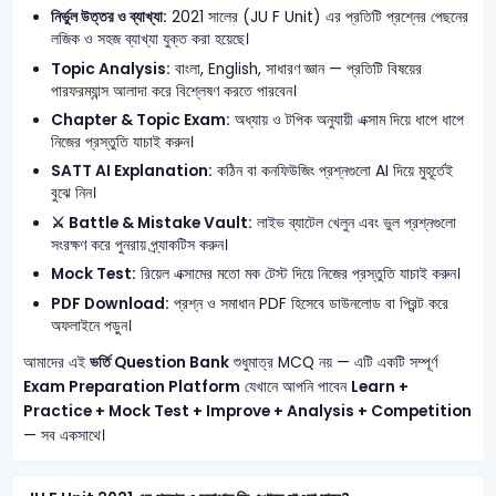
নির্ভুল উত্তর ও ব্যাখ্যা:
2021 সালের (JU F Unit) এর প্রতিটি প্রশ্নের পেছনের
লজিক ও সহজ ব্যাখ্যা যুক্ত করা হয়েছে।
Topic Analysis:
বাংলা, English, সাধারণ জ্ঞান — প্রতিটি বিষয়ের
পারফরম্যান্স আলাদা করে বিশ্লেষণ করতে পারবেন।
Chapter & Topic Exam:
অধ্যায় ও টপিক অনুযায়ী এক্সাম দিয়ে ধাপে ধাপে
নিজের প্রস্তুতি যাচাই করুন।
SATT AI Explanation:
কঠিন বা কনফিউজিং প্রশ্নগুলো AI দিয়ে মুহূর্তেই
বুঝে নিন।
⚔️ Battle & Mistake Vault:
লাইভ ব্যাটেল খেলুন এবং ভুল প্রশ্নগুলো
সংরক্ষণ করে পুনরায় প্র্যাকটিস করুন।
Mock Test:
রিয়েল এক্সামের মতো মক টেস্ট দিয়ে নিজের প্রস্তুতি যাচাই করুন।
PDF Download:
প্রশ্ন ও সমাধান PDF হিসেবে ডাউনলোড বা প্রিন্ট করে
অফলাইনে পড়ুন।
আমাদের এই
ভর্তি Question Bank
শুধুমাত্র MCQ নয় — এটি একটি সম্পূর্ণ
Exam Preparation Platform
যেখানে আপনি পাবেন
Learn +
Practice + Mock Test + Improve + Analysis + Competition
— সব একসাথে।