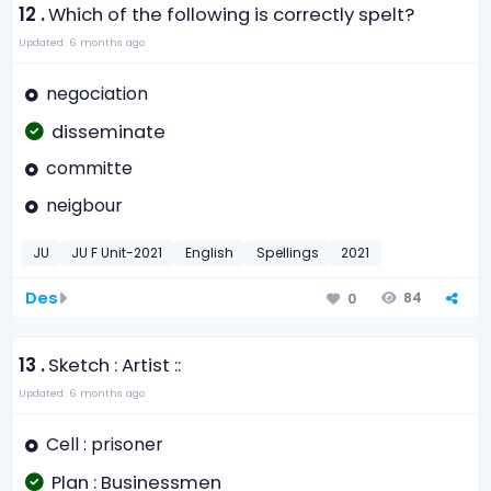
12 .
Which of the following is correctly spelt?
Updated: 6 months ago
negociation
disseminate
committe
neigbour
JU
JU F Unit-2021
English
Spellings
2021
Des
84
0
13 .
Sketch : Artist ::
Updated: 6 months ago
Cell : prisoner
Plan : Businessmen