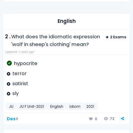
English
2 .
What does the idiomatic expression
2 Exams
'wolf in sheep's clothing' mean?
Updated: 1 week ago
hypocrite
terror
satirist
sly
JU
JU F Unit-2021
English
Idiom
2021
Des
72
0