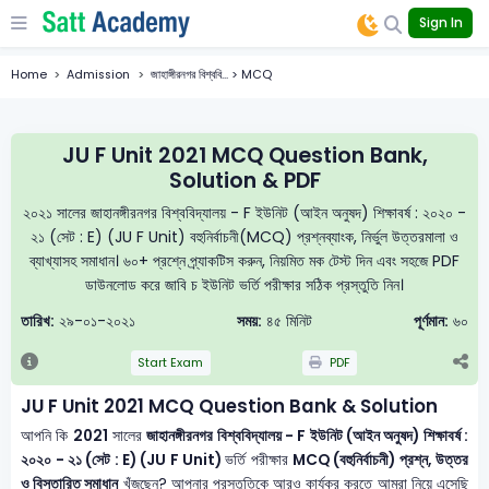
Sign In
Home
Admission
জাহাঙ্গীরনগর বিশ্ববি... > MCQ
JU F Unit 2021 MCQ Question Bank,
Solution & PDF
২০২১ সালের জাহানঙ্গীরনগর বিশ্ববিদ্যালয় - F ইউনিট (আইন অনুষদ) শিক্ষাবর্ষ : ২০২০ -
২১ (সেট : E) (JU F Unit) বহুনির্বাচনী(MCQ) প্রশ্নব্যাংক, নির্ভুল উত্তরমালা ও
ব্যাখ্যাসহ সমাধান। ৬০+ প্রশ্নে প্র্যাকটিস করুন, নিয়মিত মক টেস্ট দিন এবং সহজে PDF
ডাউনলোড করে জাবি চ ইউনিট ভর্তি পরীক্ষার সঠিক প্রস্তুতি নিন।
তারিখ:
২৯-০১-২০২১
সময়:
৪৫ মিনিট
পূর্ণমান:
৬০
Start Exam
PDF
JU F Unit 2021 MCQ Question Bank & Solution
আপনি কি
2021
সালের
জাহানঙ্গীরনগর বিশ্ববিদ্যালয় - F ইউনিট (আইন অনুষদ) শিক্ষাবর্ষ :
২০২০ - ২১ (সেট : E) (JU F Unit)
ভর্তি পরীক্ষার
MCQ (বহুনির্বাচনী) প্রশ্ন, উত্তর
ও বিস্তারিত সমাধান
খুঁজছেন? আপনার প্রস্তুতিকে আরও কার্যকর করতে আমরা নিয়ে এসেছি