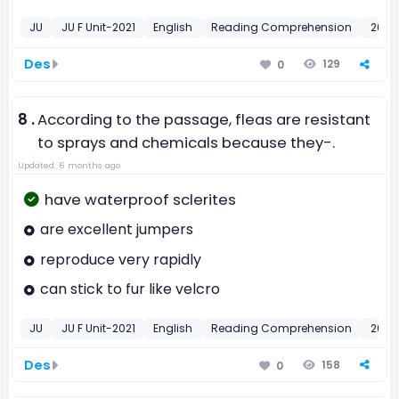
JU
JU F Unit-2021
English
Reading Comprehension
2021
Des
129
0
8 .
According to the passage, fleas are resistant
to sprays and chemicals because they-.
Updated: 6 months ago
have waterproof sclerites
are excellent jumpers
reproduce very rapidly
can stick to fur like velcro
JU
JU F Unit-2021
English
Reading Comprehension
2021
Des
158
0