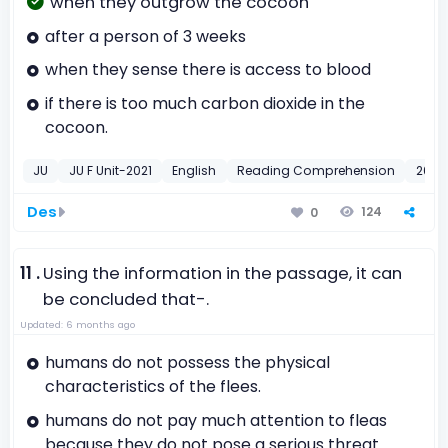
when they outgrow the cocoon
after a person of 3 weeks
when they sense there is access to blood
if there is too much carbon dioxide in the
cocoon.
JU
JU F Unit-2021
English
Reading Comprehension
2021
Des
124
0
11 .
Using the information in the passage, it can
be concluded that-.
Updated: 6 months ago
humans do not possess the physical
characteristics of the flees.
humans do not pay much attention to fleas
because they do not pose a serious threat.