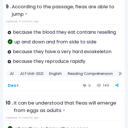
9 .
According to the passage, fleas are able to
jump -
Updated: 6 months ago
because the blood they eat contains reselling
up and down and from side to side
because they have a very hard exoskeleton
because they reproduce rapidly
JU
JU F Unit-2021
English
Reading Comprehension
2021
Des
140
0
10 .
It can be understood that fleas will emerge
from eggs as adults -
Updated: 6 months ago