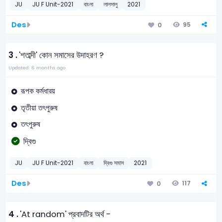
JU
JU F Unit-2021
বাংলা
লালসালু
2021
Des
95
0
3 .
'শতাব্দী' কোন সমাসের উদাহরণ ?
Updated: 6 months ago
রূপক কর্মধারয়
তৃতীয়া তৎপুরুষ
তৎপুরুষ
দ্বিগু
JU
JU F Unit-2021
বাংলা
দ্বিগু সমাস
2021
Des
117
0
4 .
'At random' প্রবাদটির অর্থ -