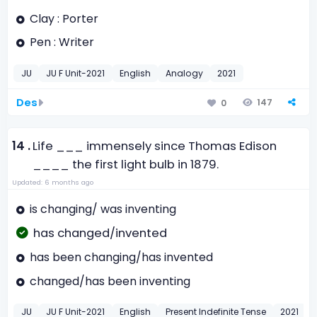
Clay : Porter
Pen : Writer
JU
JU F Unit-2021
English
Analogy
2021
Des
147
0
14 .
Life ___ immensely since Thomas Edison
____ the first light bulb in 1879.
Updated: 6 months ago
is changing/ was inventing
has changed/invented
has been changing/has invented
changed/has been inventing
JU
JU F Unit-2021
English
Present Indefinite Tense
2021