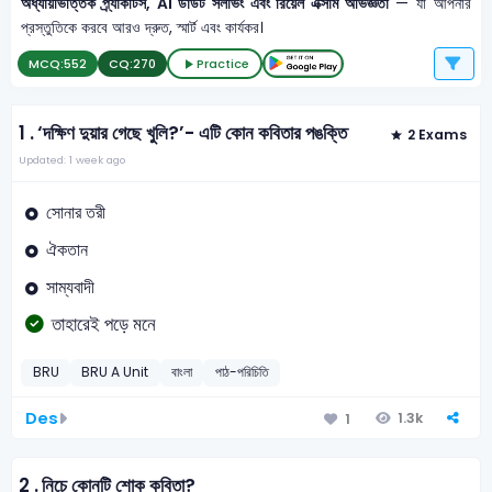
অধ্যায়ভিত্তিক প্র্যাকটিস, AI ডাউট সলভিং এবং রিয়েল এক্সাম অভিজ্ঞতা
— যা আপনার
প্রস্তুতিকে করবে আরও দ্রুত, স্মার্ট এবং কার্যকর।
MCQ:
552
CQ:
270
Practice
1 .
‘দক্ষিণ দুয়ার গেছে খুলি?’- এটি কোন কবিতার পঙক্তি
2 Exams
Updated: 1 week ago
সোনার তরী
ঐকতান
সাম্যবাদী
তাহারেই পড়ে মনে
BRU
BRU A Unit
বাংলা
পাঠ-পরিচিতি
Des
1.3k
1
2 .
নিচে কোনটি শোক কবিতা?