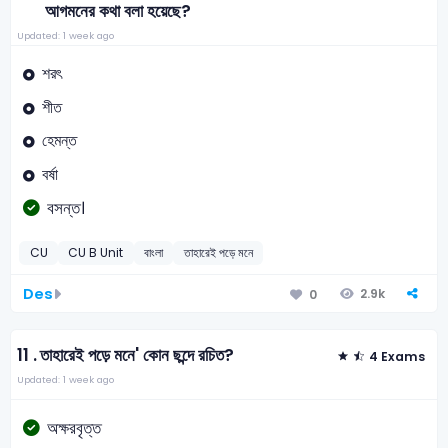
আগমনের কথা বলা হয়েছে?
Updated: 1 week ago
শরৎ
শীত
হেমন্ত
বর্ষা
বসন্ত।
CU
CU B Unit
বাংলা
তাহারেই পড়ে মনে
Des
2.9k
0
11 .
তাহারেই পড়ে মনে' কোন ছন্দে রচিত?
4 Exams
Updated: 1 week ago
অক্ষরবৃত্ত