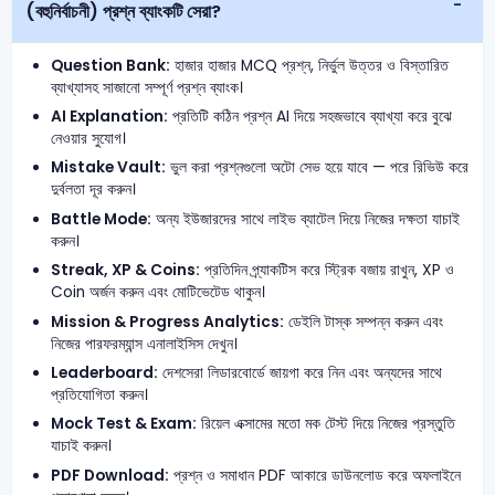
(বহুনির্বাচনী) প্রশ্ন ব্যাংকটি সেরা?
Question Bank:
হাজার হাজার MCQ প্রশ্ন, নির্ভুল উত্তর ও বিস্তারিত
ব্যাখ্যাসহ সাজানো সম্পূর্ণ প্রশ্ন ব্যাংক।
AI Explanation:
প্রতিটি কঠিন প্রশ্ন AI দিয়ে সহজভাবে ব্যাখ্যা করে বুঝে
নেওয়ার সুযোগ।
Mistake Vault:
ভুল করা প্রশ্নগুলো অটো সেভ হয়ে যাবে — পরে রিভিউ করে
দুর্বলতা দূর করুন।
Battle Mode:
অন্য ইউজারদের সাথে লাইভ ব্যাটেল দিয়ে নিজের দক্ষতা যাচাই
করুন।
Streak, XP & Coins:
প্রতিদিন প্র্যাকটিস করে স্ট্রিক বজায় রাখুন, XP ও
Coin অর্জন করুন এবং মোটিভেটেড থাকুন।
Mission & Progress Analytics:
ডেইলি টাস্ক সম্পন্ন করুন এবং
নিজের পারফরম্যান্স এনালাইসিস দেখুন।
Leaderboard:
দেশসেরা লিডারবোর্ডে জায়গা করে নিন এবং অন্যদের সাথে
প্রতিযোগিতা করুন।
Mock Test & Exam:
রিয়েল এক্সামের মতো মক টেস্ট দিয়ে নিজের প্রস্তুতি
যাচাই করুন।
PDF Download:
প্রশ্ন ও সমাধান PDF আকারে ডাউনলোড করে অফলাইনে