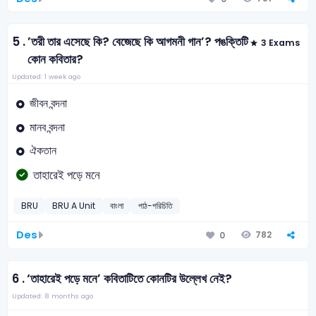
5 .
’তরী তার এসেছে কি? বেজেছে কি আগমনী গান’? পঙক্তিটি
3 Exams
কোন কবিতার?
Updated: 1 week ago
জীবন বন্দনা
মানব বন্দনা
ঐকতান
তাহারেই পড়ে মনে
BRU
BRU A Unit
বাংলা
পাঠ-পরিচিতি
Des
782
0
6 .
‘তাহারেই পড়ে মনে’ কবিতাটিতে কোনটির উল্লেখ নেই?
Updated: 8 months ago