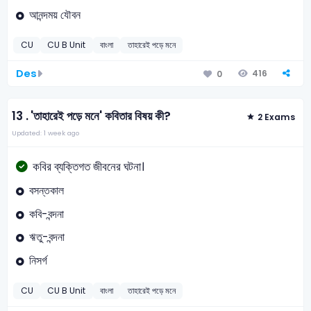
আনন্দময় যৌবন
CU
CU B Unit
বাংলা
তাহারেই পড়ে মনে
Des
416
0
13 .
'তাহারেই পড়ে মনে' কবিতার বিষয় কী?
2 Exams
Updated: 1 week ago
কবির ব্যক্তিগত জীবনের ঘটনা।
বসন্তকাল
কবি-বন্দনা
ঋতু-বন্দনা
নিসর্গ
CU
CU B Unit
বাংলা
তাহারেই পড়ে মনে