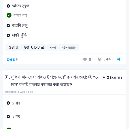
আমের মুকুল
কমল বন
বাতাবি লেবু
মাধবী কুঁড়ি
GSTU
GSTU D Unit
বাংলা
পাঠ-পরিচিতি
Des
644
0
7 .
সুফিয়া কামালের ’তাহারেই পড়ে মনে” কবিতায় তাহারেই পড়ে
2 Exams
মনে’ কথাটি কতবার ব্যবহার করা হয়েছে?
Updated: 1 week ago
১ বার
২ বার