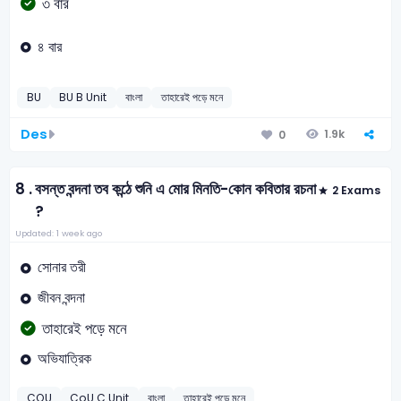
৩ বার
৪ বার
BU
BU B Unit
বাংলা
তাহারেই পড়ে মনে
Des
1.9k
0
8 .
বসন্ত বন্দনা তব কন্ঠে শুনি এ মোর মিনতি-কোন কবিতার রচনা
2 Exams
?
Updated: 1 week ago
সোনার তরী
জীবন বন্দনা
তাহারেই পড়ে মনে
অভিযাত্রিক
COU
CoU C Unit
বাংলা
তাহারেই পড়ে মনে