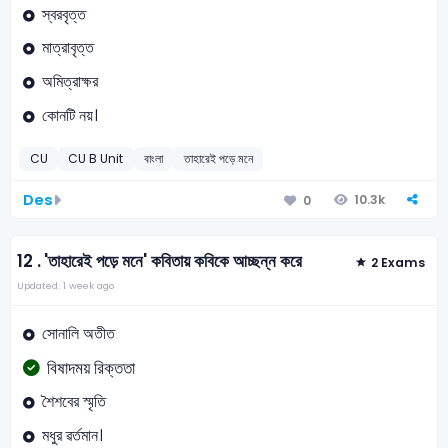
স্বরবৃত্ত
মাত্রাবৃত্ত
অমিত্রাক্ষর
কোনটি নয়।
CU
CU B Unit
বাংলা
তাহারেই পড়ে মনে
Des
10.3k
0
12 .
'তাহারেই পড়ে মনে' কবিতায় কবিকে আচ্ছন্ন করে
2 Exams
Updated: 1 week ago
সােনালি অতীত
বিষাদময় রিক্ততা
শৈশবের স্মৃতি
মধুর ৱর্তমান।