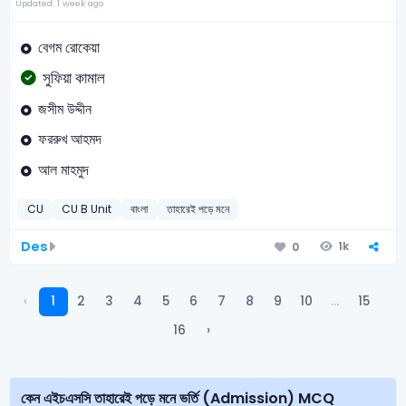
Updated: 1 week ago
বেগম রােকেয়া
সুফিয়া কামাল
জসীম উদ্দীন
ফররুখ আহমদ
আল মাহমুদ
CU
CU B Unit
বাংলা
তাহারেই পড়ে মনে
Des
1k
0
‹
1
2
3
4
5
6
7
8
9
10
...
15
16
›
কেন এইচএসসি তাহারেই পড়ে মনে ভর্তি (Admission) MCQ