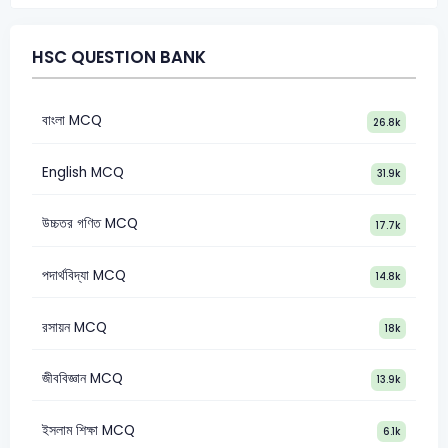
HSC QUESTION BANK
বাংলা MCQ
26.8k
English MCQ
31.9k
উচ্চতর গণিত MCQ
17.7k
পদার্থবিদ্যা MCQ
14.8k
রসায়ন MCQ
18k
জীববিজ্ঞান MCQ
13.9k
ইসলাম শিক্ষা MCQ
6.1k