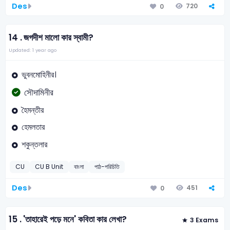
Des
720
0
14 .
জগদীশ মালো কার স্বামী?
Updated: 1 year ago
ভুবনমােহিনীর।
সৌদামিনীর
হৈমন্তীর
হেমলতার
শকুন্তলার
CU
CU B Unit
বাংলা
পাঠ-পরিচিতি
Des
451
0
15 .
'তাহারেই পড়ে মনে' কবিতা কার লেখা?
3 Exams