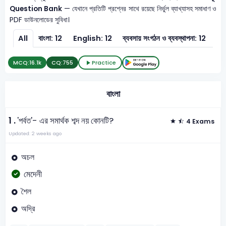
Question Bank
— যেখানে প্রতিটি প্রশ্নের সাথে রয়েছে নির্ভুল ব্যাখ্যাসহ সমাধাণ ও
PDF ডাউনলোডের সুবিধা।
All
বাংলা: 12
English: 12
ব্যবসায় সংগঠন ও ব্যবস্থাপনা: 12
হিস
MCQ:
16.1k
CQ:
755
Practice
বাংলা
1 .
'পর্বত'- এর সমার্থক শব্দ নয় কোনটি?
4 Exams
Updated: 2 weeks ago
অচল
মেদেনী
শৈল
অদ্রি