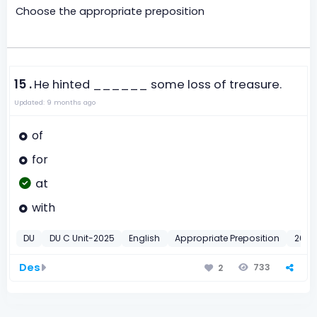
Choose the appropriate preposition
15 .
He hinted ______ some loss of treasure.
Updated: 9 months ago
of
for
at
with
DU
DU C Unit-2025
English
Appropriate Preposition
2025
Des
733
2