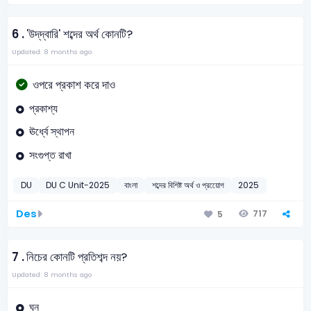
6 .
'উদ্‌দ্বারি' শব্দের অর্থ কোনটি?
Updated: 8 months ago
ওপরে প্রকাশ করে দাও
প্রকাশ্য
ঊর্ধ্বে স্থাপন
সংগুপ্ত রাখা
DU
DU C Unit-2025
বাংলা
শব্দের বিশিষ্ট অর্থ ও প্রয়োেগ
2025
Des
717
5
7 .
নিচের কোনটি প্রতিশব্দ নয়?
Updated: 8 months ago
ঘন