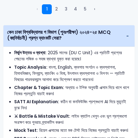
‹
1
2
3
4
5
›
কেন ঢাকা বিশ্ববিদ্যালয় গ বিভাগ (পুনঃপরীক্ষা) ২০২৪-২৫ MCQ
(বহুনির্বাচনী) প্রশ্ন ব্যাংকটি সেরা?
নির্ভুল উত্তর ও ব্যাখ্যা:
2025 সালের (DU C Unit) এর প্রতিটি প্রশ্নের
পেছনের লজিক ও সহজ ব্যাখ্যা যুক্ত করা হয়েছে।
Topic Analysis:
বাংলা, English, ব্যবসায় সংগঠন ও ব্যবস্থাপনা,
হিসাববিজ্ঞান, ফিন্যান্স, ব্যাংকিং ও বিমা, উৎপাদন ব্যবস্থাপনা ও বিপণন — প্রতিটি
বিষয়ের পারফরম্যান্স আলাদা করে বিশ্লেষণ করতে পারবেন।
Chapter & Topic Exam:
অধ্যায় ও টপিক অনুযায়ী এক্সাম দিয়ে ধাপে ধাপে
নিজের প্রস্তুতি যাচাই করুন।
SATT AI Explanation:
কঠিন বা কনফিউজিং প্রশ্নগুলো AI দিয়ে মুহূর্তেই
বুঝে নিন।
⚔️ Battle & Mistake Vault:
লাইভ ব্যাটেল খেলুন এবং ভুল প্রশ্নগুলো
সংরক্ষণ করে পুনরায় প্র্যাকটিস করুন।
Mock Test:
রিয়েল এক্সামের মতো মক টেস্ট দিয়ে নিজের প্রস্তুতি যাচাই করুন।