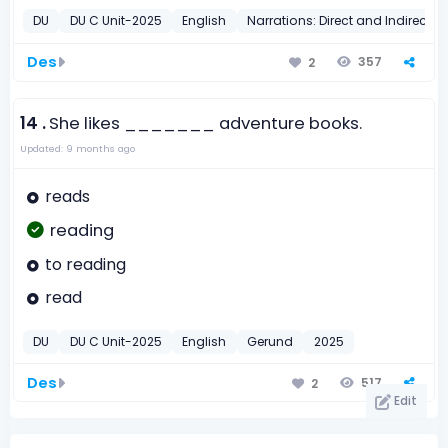
DU
DU C Unit-2025
English
Narrations: Direct and Indirect
Des
357
2
14 .
She likes _______ adventure books.
Updated: 9 months ago
reads
reading
to reading
read
DU
DU C Unit-2025
English
Gerund
2025
Des
517
2
Edit