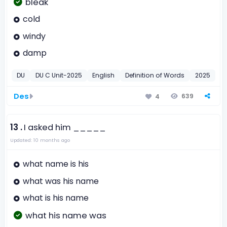
bleak
cold
windy
damp
DU
DU C Unit-2025
English
Definition of Words
2025
Des
639
4
13 .
I asked him _____
Updated: 10 months ago
what name is his
what was his name
what is his name
what his name was