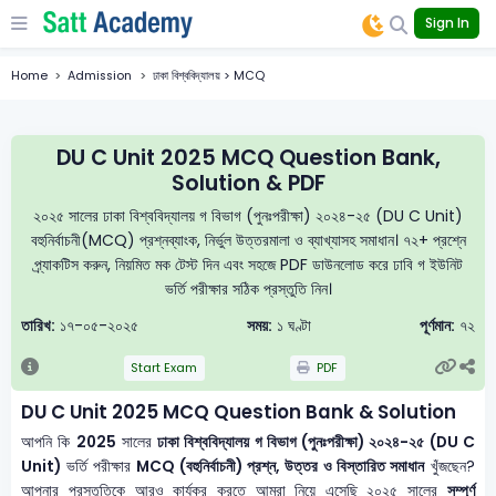
Sign In
Home
Admission
ঢাকা বিশ্ববিদ্যালয় > MCQ
DU C Unit 2025 MCQ Question Bank,
Solution & PDF
২০২৫ সালের ঢাকা বিশ্ববিদ্যালয় গ বিভাগ (পুনঃপরীক্ষা) ২০২৪-২৫ (DU C Unit)
বহুনির্বাচনী(MCQ) প্রশ্নব্যাংক, নির্ভুল উত্তরমালা ও ব্যাখ্যাসহ সমাধান। ৭২+ প্রশ্নে
প্র্যাকটিস করুন, নিয়মিত মক টেস্ট দিন এবং সহজে PDF ডাউনলোড করে ঢাবি গ ইউনিট
ভর্তি পরীক্ষার সঠিক প্রস্তুতি নিন।
তারিখ:
১৭-০৫-২০২৫
সময়:
১ ঘণ্টা
পূর্ণমান:
৭২
Start Exam
PDF
DU C Unit 2025 MCQ Question Bank & Solution
আপনি কি
2025
সালের
ঢাকা বিশ্ববিদ্যালয় গ বিভাগ (পুনঃপরীক্ষা) ২০২৪-২৫ (DU C
Unit)
ভর্তি পরীক্ষার
MCQ (বহুনির্বাচনী) প্রশ্ন, উত্তর ও বিস্তারিত সমাধান
খুঁজছেন?
আপনার প্রস্তুতিকে আরও কার্যকর করতে আমরা নিয়ে এসেছি ২০২৫ সালের
সম্পূর্ণ