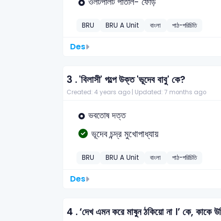
ওলটপালট পাতাল- ফোঁড়
BRU
BRU A Unit
বাংলা
পাঠ-পরিচিতি
Des
3 .
'বিলাসী' গল্পে উক্ত 'ভূদেব বাবু' কে?
Created: 4 years ago |
Updated: 7 months ago
ভবতোষ দত্ত
ভূদেব চন্দ্র মুখোপাধ্যায়
BRU
BRU A Unit
বাংলা
পাঠ-পরিচিতি
Des
4 .
‘দেখ এমন করে মাষুন ঠকিয়ো না ।’ কে, কাকে উ