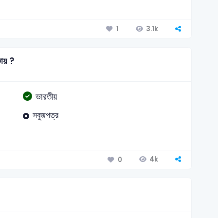
3.1k
1
কায় ?
ভারতীয়
সবুজপত্র
4k
0