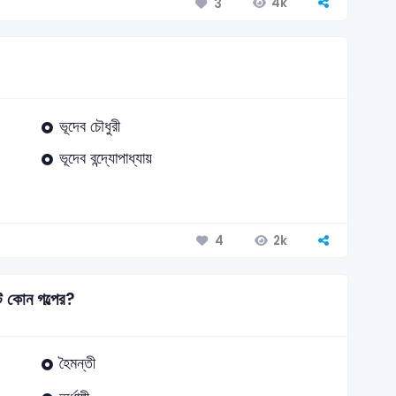
4k
3
ভূদেব চৌধুরী
ভূদেব বন্দ্যোপাধ্যায়
2k
4
 কোন গল্পের?
হৈমন্তী