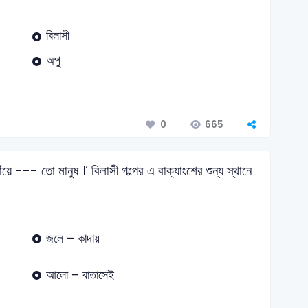
বিলাসী
অপু
665
0
গাঁয়ে --- তো মানুষ ।‘ বিলাসী গল্পের এ বাক্যাংশের শুন্য স্থানে
জলে – কাদায়
আলো – বাতাসেই