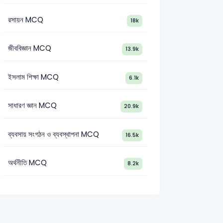
রসায়ন MCQ
18k
জীববিজ্ঞান MCQ
13.9k
ইসলাম শিক্ষা MCQ
6.1k
সাধারণ জ্ঞান MCQ
20.9k
ব্যবসায় সংগঠন ও ব্যবস্থাপনা MCQ
16.5k
অর্থনীতি MCQ
8.2k