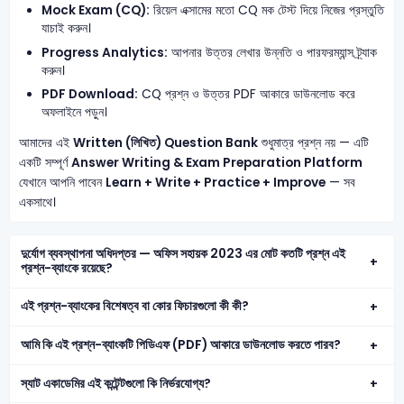
Mock Exam (CQ):
রিয়েল এক্সামের মতো CQ মক টেস্ট দিয়ে নিজের প্রস্তুতি
যাচাই করুন।
Progress Analytics:
আপনার উত্তর লেখার উন্নতি ও পারফরম্যান্স ট্র্যাক
করুন।
PDF Download:
CQ প্রশ্ন ও উত্তর PDF আকারে ডাউনলোড করে
অফলাইনে পড়ুন।
আমাদের এই
Written (লিখিত) Question Bank
শুধুমাত্র প্রশ্ন নয় — এটি
একটি সম্পূর্ণ
Answer Writing & Exam Preparation Platform
যেখানে আপনি পাবেন
Learn + Write + Practice + Improve
— সব
একসাথে।
দুর্যোগ ব্যবস্থাপনা অধিদপ্তর — অফিস সহায়ক 2023 এর মোট কতটি প্রশ্ন এই
প্রশ্ন-ব্যাংকে রয়েছে?
এই প্রশ্ন-ব্যাংকের বিশেষত্ব বা কোর ফিচারগুলো কী কী?
আমি কি এই প্রশ্ন-ব্যাংকটি পিডিএফ (PDF) আকারে ডাউনলোড করতে পারব?
স্যাট একাডেমির এই কন্টেন্টগুলো কি নির্ভরযোগ্য?