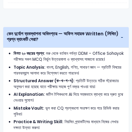
কেন দুর্যোগ ব্যবস্থাপনা অধিদপ্তর — অফিস সহায়ক Written (লিখিত)
প্রশ্ন ব্যাংকটি সেরা?
বিগত ২০ বছরের প্রশ্ন:
শুরু থেকে বর্তমান পর্যন্ত DDM – Office Sohayok
পরীক্ষার সকল MCQ নির্ভুল উত্তরমালা ও ব্যাখ্যাসহ সাজানো রয়েছে।
Topic Analysis:
বাংলা, English, গণিত, সাধারণ জ্ঞান — প্রতিটি বিষয়ের
পারফরম্যান্স আলাদা করে বিশ্লেষণ করতে পারবেন।
Structured Answer (ক-খ-গ-ঘ):
প্রতিটি উত্তরে সঠিক স্ট্রাকচার
অনুসরণ করা হয়েছে যাতে পরীক্ষায় সহজে পূর্ণ নম্বর পাওয়া যায়।
AI Explanation:
জটিল টপিকগুলো AI দিয়ে সহজভাবে ব্যাখ্যা করে দ্রুত বুঝে
নেওয়ার সুযোগ।
Mistake Vault:
ভুল করা CQ প্রশ্নগুলো সংরক্ষণ করে পরে রিভিউ করার
সুবিধা।
Practice & Writing Skill:
নিয়মিত প্র্যাকটিসের মাধ্যমে নিজের লেখার
দক্ষতা উন্নত করুন।