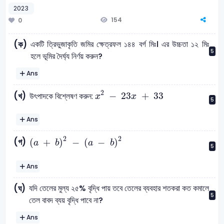
2023
154
0
একটি ত্রিভুজাকৃতি জমির ক্ষেত্রফল ১৪৪ বর্গ মিঃ। এর উচ্চতা ১২ মিঃ
(ক)
5
হলে ভূমির দৈর্ঘ্য নির্ণয় করুন?
Ans
x
2
-
23
x
+
33
2
−
23
+
33
(খ)
উৎপাদকে বিশ্লেষণ করুন:
x
x
5
Ans
a
+
b
2
-
a
-
b
2
2
2
(গ)
(
+
)
−
(
−
)
a
b
a
b
5
Ans
যদি তেলের মুল্য ২৫% বৃদ্ধি পায় তবে তেলের ব্যবহার শতকরা কত কমালে
(ঘ)
5
তেল বাবদ ব্যয় বৃদ্ধি পাবে না?
Ans