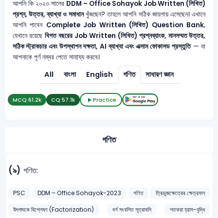
আপনি কি ২০২৩ সালের
DDM – Office Sohayok
Job Written (লিখিত)
প্রশ্ন, উত্তর, ব্যাখ্যা ও সমাধান
খুঁজছেন? তাহলে আপনি সঠিক জায়গায় এসেছেন। এখানে
আপনি পাবেন
Complete Job Written (লিখিত) Question Bank
,
যেখানে রয়েছে
বিগত বছরের Job Written (লিখিত) প্রশ্নব্যাংক, মানসম্মত উত্তর,
সঠিক স্ট্রাকচার এবং উপস্থাপন দক্ষতা, AI ব্যাখ্যা এবং এক্সাম ফোকাসড প্রস্তুতি
— যা
আপনাকে পূর্ণ নম্বর পেতে সাহায্য করবে।
All
বাংলা
English
গণিত
সাধারণ জ্ঞান
MCQ:
61.2k
CQ:
57.1k
Practice
গণিত
(৯)
গণিত:
PSC
DDM – Office Sohayok-2023
গণিত
ত্রিভুজক্ষেত্রের ক্ষেত্রফল
উৎপাদকে বিশ্লেষণ (Factorization)
বর্গ সংবলিত সূত্রাবলি
শতকরা হ্রাস-বৃদ্ধি