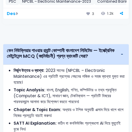
PSC
NPCBL – Electronic Maintenance-2023
Combined Bank
Des
1.2k
3
কেন নিউক্লিয়ার পাওয়ার প্ল্যান্ট কোম্পানী বাংলাদেশ লিমিটেড — ইলেক্ট্রনিক
মেইন্টেনেন্স MCQ (বহুনির্বাচনী) প্রশ্ন ব্যাংকটি সেরা?
নির্ভুল উত্তর ও ব্যাখ্যা:
2023 সালের (NPCBL – Electronic
Maintenance) এর প্রতিটি প্রশ্নের পেছনের লজিক ও সহজ ব্যাখ্যা যুক্ত করা
হয়েছে।
Topic Analysis:
বাংলা, English, গণিত, কম্পিউটার ও তথ্য প্রযুক্তি
(Computer & ICT), সাধারণ জ্ঞান, টেকনিক্যাল — প্রতিটি বিষয়ের
পারফরম্যান্স আলাদা করে বিশ্লেষণ করতে পারবেন।
Chapter & Topic Exam:
অধ্যায় ও টপিক অনুযায়ী এক্সাম দিয়ে ধাপে ধাপে
নিজের প্রস্তুতি যাচাই করুন।
SATT AI Explanation:
কঠিন বা কনফিউজিং প্রশ্নগুলো AI দিয়ে মুহূর্তেই
বুঝে নিন।