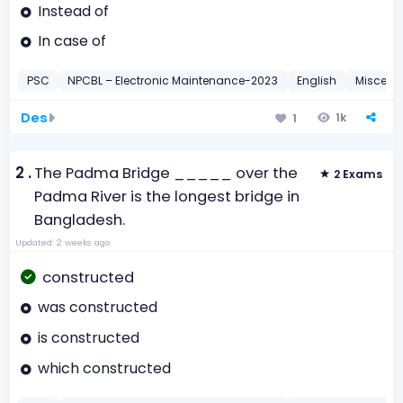
Instead of
In case of
PSC
NPCBL – Electronic Maintenance-2023
English
Miscell
Des
1k
1
2 .
The Padma Bridge _____ over the
2 Exams
Padma River is the longest bridge in
Bangladesh.
Updated: 2 weeks ago
constructed
was constructed
is constructed
which constructed