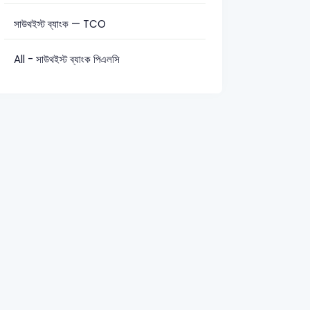
সাউথইস্ট ব্যাংক — TCO
সাধারণ জ্ঞান: 11
All - সাউথইস্ট ব্যাংক পিএলসি
ic equation)
2025