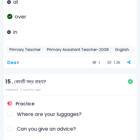
at
over
in
Primary Teacher
Primary Assistant Teacher-2008
English
Ap
Des
1.2k
1
15 .
কোনটি শুদ্ধ বাক্য?
Updated: 7 months ago
Practice
Where are your luggages?
Can you give an advice?