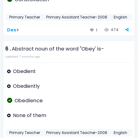
Primary Teacher
Primary Assistant Teacher-2008
English
Sp
Des
474
1
6 .
Abstract noun of the word "Obey' is-
Updated: 7 months ago
Obedient
Obediently
Obedience
None of them
Primary Teacher
Primary Assistant Teacher-2008
English
Ab