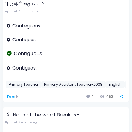
11 .
কোনটি শুদ্ধ বানান ?
Updated: 8 months ago
Conteguous
Contigous
Contiguous
Contiguos:
Primary Teacher
Primary Assistant Teacher-2008
English
Sp
Des
453
1
12 .
Noun of the word 'Break' is-
Updated: 7 months ago