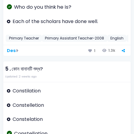
Who do you think he is?
Each of the scholars have done well.
Primary Teacher
Primary Assistant Teacher-2008
English
E
Des
1.3k
1
5 .
কোন বানানটি শুদ্ধ?
Updated: 2 weeks ago
Constilation
Constelletion
Constelation
Constellation