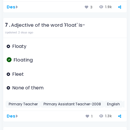
Des
1.9k
3
7 .
Adjective of the word 'Float' is-
Updated: 2 days ago
Floaty
Floating
Fleet
None of them
Primary Teacher
Primary Assistant Teacher-2008
English
Th
Des
1.3k
1