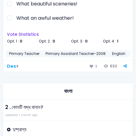
What beautiful sceneries!
What an awful weather!
Vote Statistics
Opt. 1 :
0
Opt. 2 :
0
Opt. 3 :
0
Opt. 4 :
1
Primary Teacher
Primary Assistant Teacher-2008
English
Co
Des
532
1
বাংলা
2 .
কোনটি শুদ্ধ বানান?
Updated: 1 month ago
দুষ্প্রাপ্য