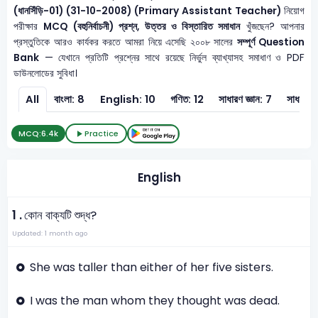
(ধানসিঁড়ি-01) (31-10-2008) (Primary Assistant Teacher)
নিয়োগ
পরীক্ষার
MCQ (বহুনির্বাচনী) প্রশ্ন, উত্তর ও বিস্তারিত সমাধান
খুঁজছেন? আপনার
প্রস্তুতিকে আরও কার্যকর করতে আমরা নিয়ে এসেছি ২০০৮ সালের
সম্পূর্ণ Question
Bank
— যেখানে প্রতিটি প্রশ্নের সাথে রয়েছে নির্ভুল ব্যাখ্যাসহ সমাধাণ ও PDF
ডাউনলোডের সুবিধা।
All
বাংলা: 8
English: 10
গণিত: 12
সাধারণ জ্ঞান: 7
সাধারণ ব
MCQ:
6.4k
Practice
English
1 .
কোন বাক্যটি শুদ্ধ?
Updated: 1 month ago
She was taller than either of her five sisters.
I was the man whom they thought was dead.