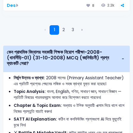
Des
2.2k
8
‹
1
2
3
›
কেন প্রাথমিক বিদ্যালয় সহকারী শিক্ষক নিয়োগ পরীক্ষা-2008-
(ধানসিঁড়ি-01) (31-10-2008) MCQ (বহুনির্বাচনী) প্রশ্ন
ব্যাংকটি সেরা?
নির্ভুল উত্তর ও ব্যাখ্যা:
2008 সালের (Primary Assistant Teacher)
এর প্রতিটি প্রশ্নের পেছনের লজিক ও সহজ ব্যাখ্যা যুক্ত করা হয়েছে।
Topic Analysis:
বাংলা, English, গণিত, সাধারণ জ্ঞান, সাধারণ বিজ্ঞান —
প্রতিটি বিষয়ের পারফরম্যান্স আলাদা করে বিশ্লেষণ করতে পারবেন।
Chapter & Topic Exam:
অধ্যায় ও টপিক অনুযায়ী এক্সাম দিয়ে ধাপে ধাপে
নিজের প্রস্তুতি যাচাই করুন।
SATT AI Explanation:
কঠিন বা কনফিউজিং প্রশ্নগুলো AI দিয়ে মুহূর্তেই
বুঝে নিন।
⚔️ Battle & Mistake Vault:
লাইভ ব্যাটেল খেলুন এবং ভুল প্রশ্নগুলো