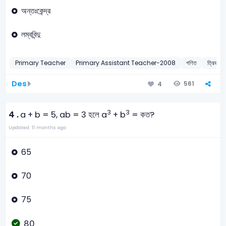
অন্তঃকেন্দ্র
লম্ববিন্দু
Primary Teacher
Primary Assistant Teacher-2008
গণিত
ত্রিভুজ
Des
561
4
3
3
4 .
a + b = 5, ab = 3 হলে a
+ b
= কত?
Updated: 11 months ago
65
70
75
80