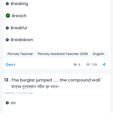
Breaking
Breach
Breakful
Breakdown
Primary Teacher
Primary Assistant Teacher-2008
English
De
Des
1.3k
5
13 .
The burglar jumped ……. the compound wall.'
বাক্যের শূন্যস্থানে সঠিক শব্দ বসবে-
Updated: 7 months ago
on