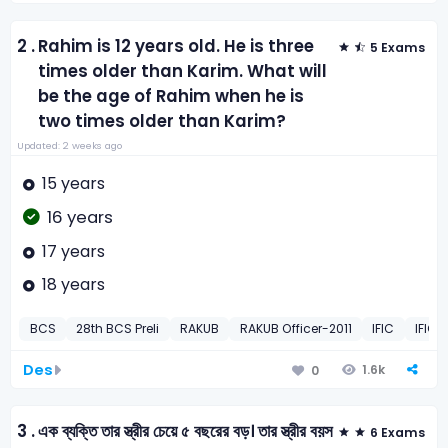
2 .
Rahim is 12 years old. He is three
5 Exams
times older than Karim. What will
be the age of Rahim when he is
two times older than Karim?
Updated: 2 weeks ago
15 years
16 years
17 years
18 years
BCS
28th BCS Preli
RAKUB
RAKUB Officer-2011
IFIC
IFIC
Des
1.6k
0
3 .
এক ব্যক্তি তার স্ত্রীর চেয়ে ৫ বছরের বড়। তার স্ত্রীর বয়স
6 Exams