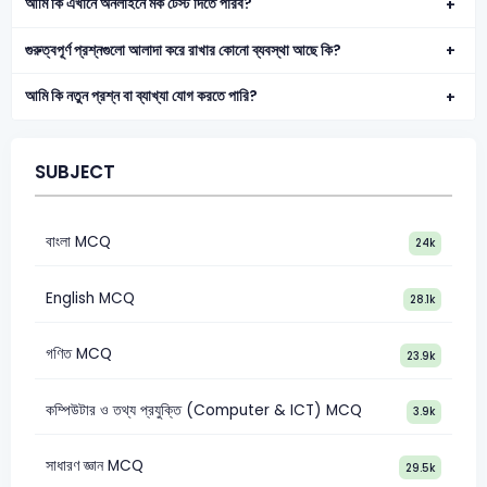
আমি কি এখানে অনলাইনে মক টেস্ট দিতে পারব?
গুরুত্বপূর্ণ প্রশ্নগুলো আলাদা করে রাখার কোনো ব্যবস্থা আছে কি?
আমি কি নতুন প্রশ্ন বা ব্যাখ্যা যোগ করতে পারি?
SUBJECT
বাংলা MCQ
24k
English MCQ
28.1k
গণিত MCQ
23.9k
কম্পিউটার ও তথ্য প্রযুক্তি (Computer & ICT) MCQ
3.9k
সাধারণ জ্ঞান MCQ
29.5k