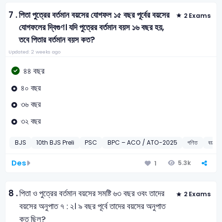
7 .
পিতা পুত্রের বর্তমান বয়সের যোগফল ১৫ বছর পূর্বের বয়সের
2 Exams
যোগফলের দ্বিগুণ। যদি পুত্রের বর্তমান বয়স ১৬ বছর হয়,
তবে পিতার বর্তমান বয়স কত?
Updated: 2 weeks ago
৪৪ বছর
৪০ বছর
৩৬ বছর
৩২ বছর
BJS
10th BJS Preli
PSC
BPC – ACO / ATO-2025
গণিত
বয়স 
Des
5.3k
1
8 .
পিতা ও পুত্রের বর্তমান বয়সের সমষ্টি ৬৩ বছর ওবং তাদের
2 Exams
বয়সের অনুপাত ৭ : ২। ৯ বছর পূর্বে তাদের বয়সের অনুপাত
কত ছিল?