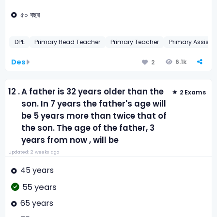
৫০ বছর
DPE
Primary Head Teacher
Primary Teacher
Primary Assista
Des
6.1k
2
12 .
A father is 32 years older than the
2 Exams
son. In 7 years the father's age will
be 5 years more than twice that of
the son. The age of the father, 3
years from now , will be
Updated: 2 weeks ago
45 years
55 years
65 years