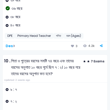
২৮ বছর
৩৬ বছর
৩৮ বছর
৪০ বছর
DPE
Primary Head Teacher
গণিত
বয়স (Ages)
Des
4.2k
3
10 .
পিতা ও পুত্রের বয়সের সমষ্টি ৭৪ বছর এবং তাদের
7 Exams
বয়সের অনুপাত ১০ বছর পূর্বে ছিল ৭ : ২। ১০ বছর পরে
তাদের বয়সের অনুপাত কত হবে?
Updated: 2 weeks ago
৯ : ৭
৭ : ২