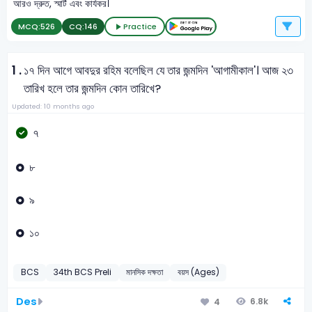
আরও দ্রুত, স্মার্ট এবং কার্যকর।
MCQ:
526
CQ:
146
Practice
1 .
১৭ দিন আগে আবদুর রহিম বলেছিল যে তার জন্মদিন 'আগামীকাল'। আজ ২৩
তারিখ হলে তার জন্মদিন কোন তারিখে?
Updated: 10 months ago
৭
৮
৯
১০
BCS
34th BCS Preli
মানসিক দক্ষতা
বয়স (Ages)
Des
6.8k
4