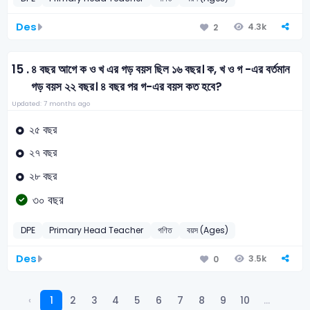
Des
4.3k
2
15 .
৪ বছর আগে ক ও খ এর গড় বয়স ছিল ১৬ বছর। ক, খ ও গ -এর বর্তমান
গড় বয়স ২২ বছর। ৪ বছর পর গ-এর বয়স কত হবে?
Updated: 7 months ago
২৫ বছর
২৭ বছর
২৮ বছর
৩০ বছর
DPE
Primary Head Teacher
গণিত
বয়স (Ages)
Des
3.5k
0
‹
1
2
3
4
5
6
7
8
9
10
...