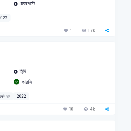
চেকপোস্ট
2022
1.7k
1
হিন্দি
ফারসি
িদেশি শব্দ
2022
4k
10