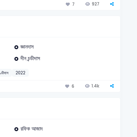
927
7
জ্ঞানদাস
দীন চন্ডীদাস
ণ্ডীদাস
2022
1.4k
6
রফিক আজাদ