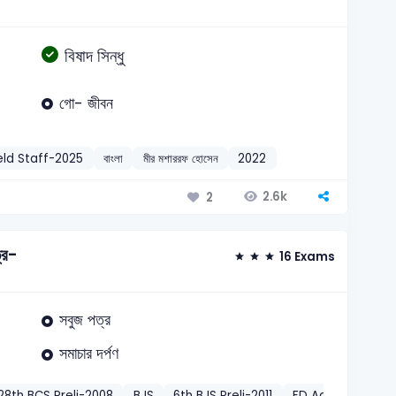
বিষাদ সিন্ধু
গো- জীবন
ield Staff-2025
বাংলা
মীর মশাররফ হোসেন
2022
2.6k
2
ত্র-
16 Exams
সবুজ পত্র
সমাচার দর্পণ
28th BCS Preli-2008
BJS
6th BJS Preli-2011
FD Administrativ