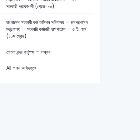
সহকারী প্রকৌশলী (গ্রেড-১০)
সাধারণ বিজ্ঞান: 18
বাংলাদেশ সরকারী কর্ম কমিশন সচিবালয় — জনপ্রশাসন
মন্ত্রণালয় — সরকারি কর্মচারী হাসপাতাল — ও.টি. নার্স
(১০ম গ্রেড)
মোংলা বন্দর কর্তৃপক্ষ — লস্কর
All - বন অধিদপ্তর
re-Primary Teacher-2013
NESCO PLC – Assistant Teacher-2024