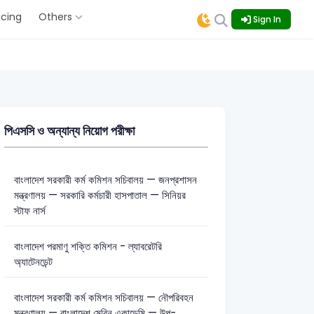
icing
Others
Sign In
পিএসসি ও অন্যান্য নিয়োগ পরীক্ষা
বাংলাদেশ সরকারী কর্ম কমিশন সচিবালয় — জনপ্রশাসন
মন্ত্রণালয় — সরকারি কর্মচারী হাসপাতাল — সিনিয়র
স্টাফ নার্স
বাংলাদেশ পরমাণু শক্তি কমিশন - ল্যাবরেটরি
অ্যাটেনডেন্ট
বাংলাদেশ সরকারী কর্ম কমিশন সচিবালয় — নৌপরিবহন
মন্ত্রণালয় — বাংলাদেশ মেরিন একাডেমি — উপ-