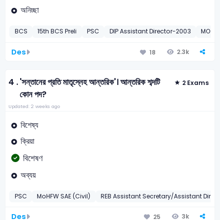
অনিচ্ছা
BCS
15th BCS Preli
PSC
DIP Assistant Director-2003
MOEW
Des
2.3k
18
4 .
'সন্তানের প্রতি মাতৃস্নেহ আন্তরিক'। আন্তরিক শব্দটি
2 Exams
কোন পদ?
Updated: 2 weeks ago
বিশেষ্য
ক্রিয়া
বিশেষণ
অব্যয়
PSC
MoHFW SAE (Civil)
REB Assistant Secretary/Assistant Dire
Des
3k
25