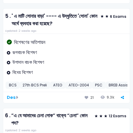
5 .
' এ মাটি সোনার বাড়া' ---- এ উদ্ধৃতিতে 'সোনা' কোন
6 Exams
অর্থে ব্যবহার করা হয়েছে?
Updated: 2 weeks ago
বিশেষণের অতিশায়ন
রূপবাচক বিশেষণ
উপাদান বাচক বিশেষণ
বিধেয় বিশেষণ
BCS
27th BCS Preli
ATEO
ATEO-2004
PSC
BREB Assista
Des
9.3k
21
6 .
”এ যে আমাদের চেনা লোক” বাক্যে “চেনা” কোন
12 Exams
পদ?
Updated: 2 weeks ago