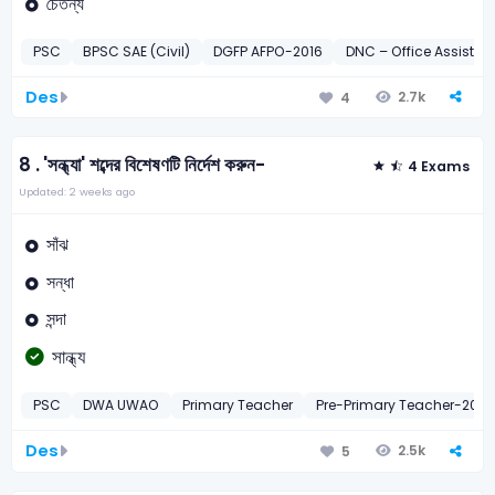
চৈতন্য
PSC
BPSC SAE (Civil)
DGFP AFPO-2016
DNC – Office Assista
Des
2.7k
4
8 .
'সন্ধ্যা' শব্দের বিশেষণটি নির্দেশ করুন-
4 Exams
Updated: 2 weeks ago
সাঁঝ
সন্ধা
সন্দা
সান্ধ্য
PSC
DWA UWAO
Primary Teacher
Pre-Primary Teacher-2015
Des
2.5k
5