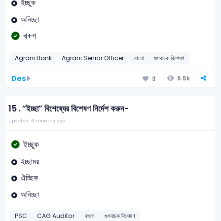
ইচ্ছুক
অনিচ্ছা
খ+গ
Agrani Bank
Agrani Senior Officer
বাংলা
গুণবাচক বিশেষণ
Des
6.5k
3
15 .
”ইচ্ছা” বিশেষ্যের বিশেষণ নির্দেশ করুন-
Updated: 6 months ago
ইচ্ছুক
ইচ্ছাময়
ঐচ্ছিক
অনিচ্ছা
PSC
CAG Auditor
বাংলা
গুণবাচক বিশেষণ