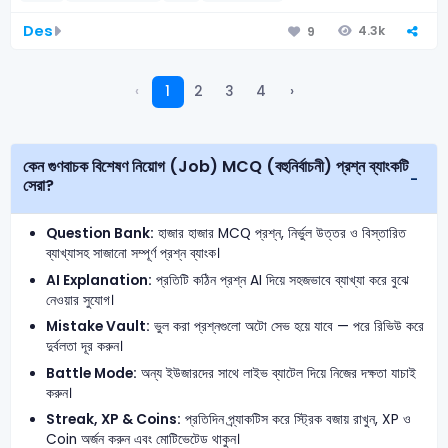
Des
4.3k
9
‹
1
2
3
4
›
কেন গুণবাচক বিশেষণ নিয়োগ (Job) MCQ (বহুনির্বাচনী) প্রশ্ন ব্যাংকটি
সেরা?
Question Bank:
হাজার হাজার MCQ প্রশ্ন, নির্ভুল উত্তর ও বিস্তারিত
ব্যাখ্যাসহ সাজানো সম্পূর্ণ প্রশ্ন ব্যাংক।
AI Explanation:
প্রতিটি কঠিন প্রশ্ন AI দিয়ে সহজভাবে ব্যাখ্যা করে বুঝে
নেওয়ার সুযোগ।
Mistake Vault:
ভুল করা প্রশ্নগুলো অটো সেভ হয়ে যাবে — পরে রিভিউ করে
দুর্বলতা দূর করুন।
Battle Mode:
অন্য ইউজারদের সাথে লাইভ ব্যাটেল দিয়ে নিজের দক্ষতা যাচাই
করুন।
Streak, XP & Coins:
প্রতিদিন প্র্যাকটিস করে স্ট্রিক বজায় রাখুন, XP ও
Coin অর্জন করুন এবং মোটিভেটেড থাকুন।