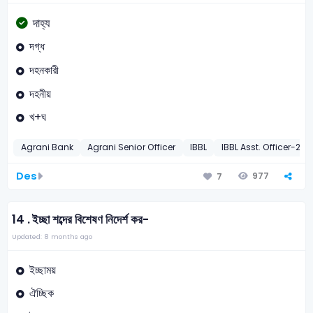
দাহ্য
দগ্ধ
দহনকারী
দহনীয়
খ+ঘ
Agrani Bank
Agrani Senior Officer
IBBL
IBBL Asst. Officer-201
Des
977
7
14 .
ইচ্ছা শব্দের বিশেষণ নিদের্শ কর-
Updated: 8 months ago
ইচ্ছাময়
ঐচ্ছিক