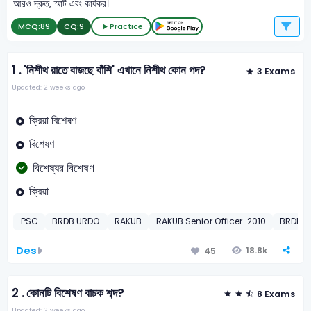
আরও দ্রুত, স্মার্ট এবং কার্যকর।
MCQ:
89
CQ:
9
Practice
1 .
'নিশীথ রাতে বাজছে বাঁশি' এখানে নিশীথ কোন পদ?
3 Exams
Updated: 2 weeks ago
ক্রিয়া বিশেষণ
বিশেষণ
বিশেষ্যর বিশেষণ
ক্রিয়া
PSC
BRDB URDO
RAKUB
RAKUB Senior Officer-2010
BRDB O
Des
18.8k
45
2 .
কোনটি বিশেষণ বাচক শব্দ?
8 Exams
Updated: 2 weeks ago