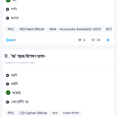
সৎ
দর্শন
জনতা
PSC
NSI Field Officer
NHA – Accounts Assistant-2023
BCS
Des
3k
6
11 .
'ঘর' শব্দের বিশেষণ হলো-
Updated: 3 months ago
ঘরনি
ঘরামি
ঘরোয়া
কোনো্‌টিই নয়
PSC
CD Cipher Officer
বাংলা
গুণবাচক বিশেষণ