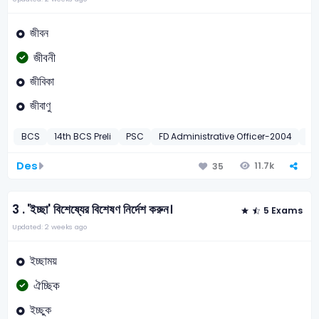
জীবন
জীবনী
জীবিকা
জীবাণু
BCS
14th BCS Preli
PSC
FD Administrative Officer-2004
DN
Des
11.7k
35
3 .
'ইচ্ছা' বিশেষ্যের বিশেষণ নির্দেশ করুন।
5 Exams
Updated: 2 weeks ago
ইচ্ছাময়
ঐচ্ছিক
ইচ্ছুক