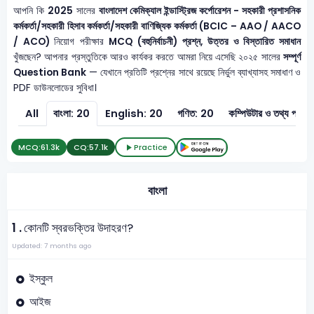
আপনি কি
2025
সালের
বাংলাদেশ কেমিক্যাল ইন্ডাস্ট্রিজ কর্পোরেশন - সহকারী প্রশাসনিক
কর্মকর্তা/সহকারী হিসাব কর্মকর্তা/সহকারী বাণিজ্যিক কর্মকর্তা (BCIC – AAO / AACO
/ ACO)
নিয়োগ পরীক্ষার
MCQ (বহুনির্বাচনী) প্রশ্ন, উত্তর ও বিস্তারিত সমাধান
খুঁজছেন? আপনার প্রস্তুতিকে আরও কার্যকর করতে আমরা নিয়ে এসেছি ২০২৫ সালের
সম্পূর্ণ
Question Bank
— যেখানে প্রতিটি প্রশ্নের সাথে রয়েছে নির্ভুল ব্যাখ্যাসহ সমাধাণ ও
PDF ডাউনলোডের সুবিধা।
All
বাংলা: 20
English: 20
গণিত: 20
কম্পিউটার ও
MCQ:
61.3k
CQ:
57.1k
Practice
বাংলা
1 .
কোনটি স্বরভক্তির উদাহরণ?
Updated: 7 months ago
ইস্কুল
আইজ