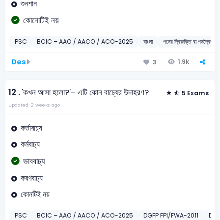
শুনশান
কোনোটিই নয়
PSC
BCIC – AAO / AACO / ACO-2025
বাংলা
পদের দ্বিরুক্তি বা পদদ্বৈত
Des
1.9k
3
12 .
'কখন আসা হলো?'- এটি কোন বাচ্যের উদাহরণ?
5 Exams
Updated: 2 weeks ago
কর্তাবাচ্য
কর্মবাচ্য
ভাববাচ্য
করণবাচ্য
কোনটিই নয়
PSC
BCIC – AAO / AACO / ACO-2025
DGFP FPI/FWA-2011
DLR