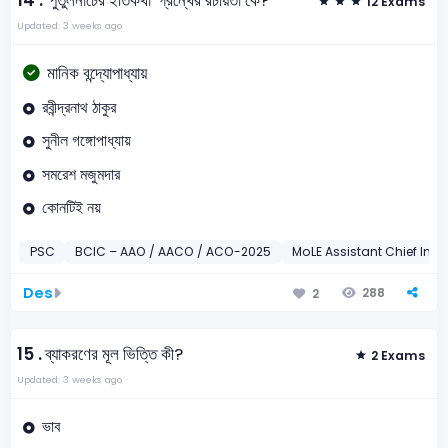
14 .
'পুতুলনাচের ইতিকথা' গ্রন্থের রচয়িতা কে?
12 Exams
Updated: 3 weeks ago
মানিক বন্দ্যোপাধ্যায়
রবীন্দ্রনাথ ঠাকুর
সুনীল গঙ্গোপাধ্যায়
সমরেশ মজুমদার
কোনটিই নয়
PSC
BCIC – AAO / AACO / ACO-2025
MoLE Assistant Chief Ins
Des
288
2
15 .
ব্যাকরণের মূল ভিত্তি কী?
2 Exams
Updated: 3 weeks ago
ভাব