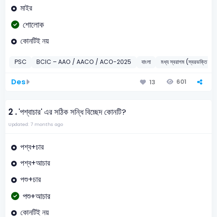
মাইর
শোলোক
কোনটিই নয়
PSC
BCIC – AAO / AACO / ACO-2025
বাংলা
মধ্য স্বরাগম (স্বরভক্তি বা বিপ
Des
601
13
2 .
'পশ্বাচার' এর সঠিক সন্ধি বিচ্ছেদ কোনটি?
Updated: 7 months ago
পশ্ব+চার
পশ্ব+আচার
পশু+চার
পশু+আচার
কোনটিই নয়