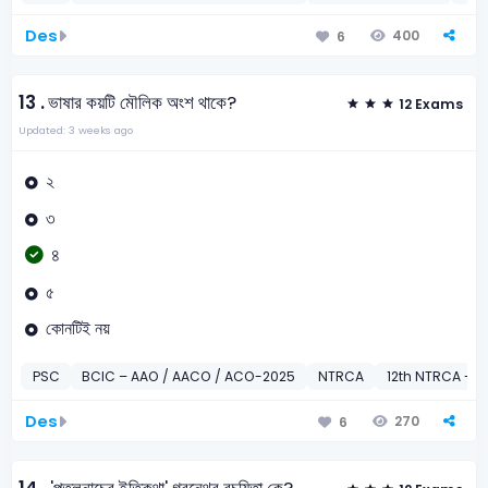
Des
400
6
13 .
ভাষার কয়টি মৌলিক অংশ থাকে?
12 Exams
Updated: 3 weeks ago
২
৩
৪
৫
কোনটিই নয়
PSC
BCIC – AAO / AACO / ACO-2025
NTRCA
12th NTRCA -20
Des
270
6