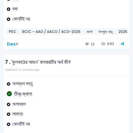
ঘষা
কোনটিই নয়
PSC
BCIC – AAO / AACO / ACO-2025
বাংলা
সংস্কৃত ধাতু
2025
Des
593
12
7 .
'কুলকাঠের আগুন' বাগধারাটির অর্থ কী?
Updated: 9 months ago
অসম্ভব বস্তু
তীব্র জ্বালা
অসাবধান
সামান্য
কোনটিই নয়