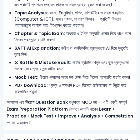
এর প্রতিটি প্রশ্নের পেছনের লজিক ও সহজ ব্যাখ্যা যুক্ত করা হয়েছে।
Topic Analysis:
বাংলা, English, গণিত, কম্পিউটার ও তথ্য প্রযুক্তি
(Computer & ICT), সাধারণ জ্ঞান, সাধারণ বিজ্ঞান — প্রতিটি বিষয়ের
পারফরম্যান্স আলাদা করে বিশ্লেষণ করতে পারবেন।
Chapter & Topic Exam:
অধ্যায় ও টপিক অনুযায়ী এক্সাম দিয়ে ধাপে ধাপে
নিজের প্রস্তুতি যাচাই করুন।
SATT AI Explanation:
কঠিন বা কনফিউজিং প্রশ্নগুলো AI দিয়ে মুহূর্তেই
বুঝে নিন।
⚔️ Battle & Mistake Vault:
লাইভ ব্যাটেল খেলুন এবং ভুল প্রশ্নগুলো
সংরক্ষণ করে পুনরায় প্র্যাকটিস করুন।
Mock Test:
রিয়েল এক্সামের মতো মক টেস্ট দিয়ে নিজের প্রস্তুতি যাচাই করুন।
PDF Download:
প্রশ্ন ও সমাধান PDF হিসেবে ডাউনলোড বা প্রিন্ট করে
অফলাইনে পড়ুন।
আমাদের এই
নিয়োগ Question Bank
শুধুমাত্র MCQ নয় — এটি একটি সম্পূর্ণ
Exam Preparation Platform
যেখানে আপনি পাবেন
Learn +
Practice + Mock Test + Improve + Analysis + Competition
— সব একসাথে।