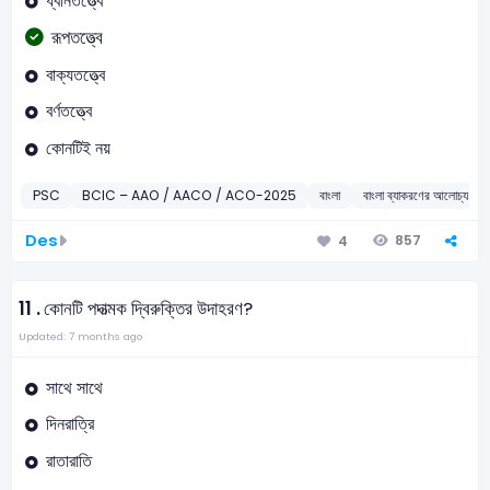
ধ্বনিতত্ত্বে
রূপতত্ত্বে
বাক্যতত্ত্বে
বর্ণতত্ত্বে
কোনটিই নয়
PSC
BCIC – AAO / AACO / ACO-2025
বাংলা
বাংলা ব্যাকরণের আলোচ্য বিষয়
Des
857
4
11 .
কোনটি পদাত্মক দ্বিরুক্তির উদাহরণ?
Updated: 7 months ago
সাথে সাথে
দিনরাত্রি
রাতারাতি