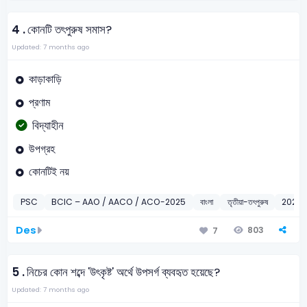
4 .
কোনটি তৎপুরুষ সমাস?
Updated: 7 months ago
কাড়াকাড়ি
প্রণাম
বিদ্যাহীন
উপগ্রহ
কোনটিই নয়
PSC
BCIC – AAO / AACO / ACO-2025
বাংলা
তৃতীয়া-তৎপুরুষ
2025
Des
803
7
5 .
নিচের কোন শব্দে 'উৎকৃষ্ট' অর্থে উপসর্গ ব্যবহৃত হয়েছে?
Updated: 7 months ago