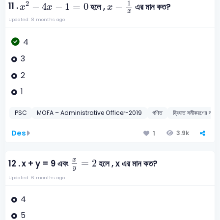
x
-
1
x
x
2
-
4
x
-
1
=
0
1
2
11 .
−
4
−
1
=
0
−
হলে ,
এর মান কত?
x
x
x
x
Updated: 8 months ago
4
3
2
1
PSC
MOFA – Administrative Officer-2019
গণিত
দ্বিঘাত সমীকরণের স
Des
3.9k
1
x
y
=
2
x
=
2
12 .
x + y = 9 এবং
হলে , x এর মান কত?
y
Updated: 6 months ago
4
5