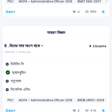
PSC
MOFA – Administrative Officer-2019
BMET DAD-2007
বাংলা
Des
850
0
সাধারণ বিজ্ঞান
6 .
ডিমের সাদা অংশে থাকে -
2 Exams
Updated: 2 weeks ago
ভিটামিন সি
অ্যালবুমিন
গ্লুকোজ
লিনোলিক এসিড
PSC
MOFA – Administrative Officer-2019
BRDB URDO-2009
সা
Des
4.1k
3