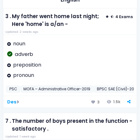
3 .
My father went home last night;
4 Exams
Here 'home' is a/an -
Updated: 2 weeks ago
noun
adverb
preposition
pronoun
PSC
MOFA – Administrative Officer-2019
BPSC SAE (Civil)-2017
Des
1.5k
3
7 .
The number of boys present in the function -
satisfactory .
Updated: 1 week ago