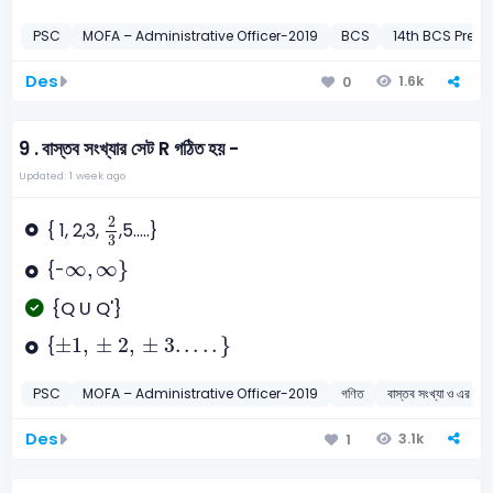
PSC
MOFA – Administrative Officer-2019
BCS
14th BCS Preli-
Des
1.6k
0
9 .
বাস্তব সংখ্যার সেট R গঠিত হয় -
Updated: 1 week ago
2
3
2
{ 1, 2,3,
,5.....}
3
∞
,
∞
}
∞
,
∞
}
{-
{Q U Q'}
±
1
,
±
2
,
±
3
.
.
.
.
.
}
±
1
,
±
2
,
±
3
.
.
.
.
.
}
{
PSC
MOFA – Administrative Officer-2019
গণিত
বাস্তব সংখ্যা ও এ
Des
3.1k
1