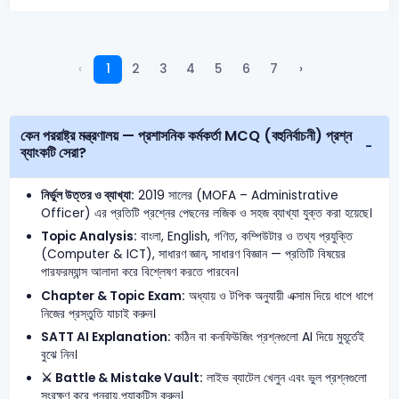
‹
1
2
3
4
5
6
7
›
কেন পররাষ্ট্র মন্ত্রণালয় — প্রশাসনিক কর্মকর্তা MCQ (বহুনির্বাচনী) প্রশ্ন
ব্যাংকটি সেরা?
নির্ভুল উত্তর ও ব্যাখ্যা:
2019 সালের (MOFA – Administrative
Officer) এর প্রতিটি প্রশ্নের পেছনের লজিক ও সহজ ব্যাখ্যা যুক্ত করা হয়েছে।
Topic Analysis:
বাংলা, English, গণিত, কম্পিউটার ও তথ্য প্রযুক্তি
(Computer & ICT), সাধারণ জ্ঞান, সাধারণ বিজ্ঞান — প্রতিটি বিষয়ের
পারফরম্যান্স আলাদা করে বিশ্লেষণ করতে পারবেন।
Chapter & Topic Exam:
অধ্যায় ও টপিক অনুযায়ী এক্সাম দিয়ে ধাপে ধাপে
নিজের প্রস্তুতি যাচাই করুন।
SATT AI Explanation:
কঠিন বা কনফিউজিং প্রশ্নগুলো AI দিয়ে মুহূর্তেই
বুঝে নিন।
⚔️ Battle & Mistake Vault:
লাইভ ব্যাটেল খেলুন এবং ভুল প্রশ্নগুলো
সংরক্ষণ করে পুনরায় প্র্যাকটিস করুন।