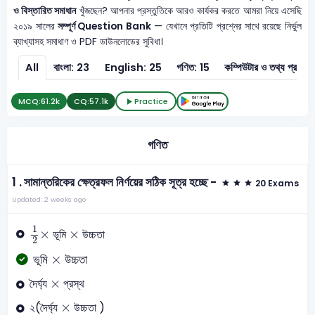
ও বিস্তারিত সমাধান
খুঁজছেন? আপনার প্রস্তুতিকে আরও কার্যকর করতে আমরা নিয়ে এসেছি
২০১৯ সালের
সম্পূর্ণ Question Bank
— যেখানে প্রতিটি প্রশ্নের সাথে রয়েছে নির্ভুল
ব্যাখ্যাসহ সমাধাণ ও PDF ডাউনলোডের সুবিধা।
All
বাংলা: 23
English: 25
গণিত: 15
কম্পিউটার ও ত
MCQ:
61.2k
CQ:
57.1k
Practice
গণিত
1 .
সামান্তরিকের ক্ষেত্রফল নির্ণয়ের সঠিক সূত্র হচ্ছে -
20 Exams
Updated: 2 weeks ago
1
2
×
×
1
×
×
ভূমি
উচ্চতা
2
×
×
ভূমি
উচ্চতা
×
×
দৈর্ঘ্য
প্রস্থ
×
×
২(দৈর্ঘ্য
উচ্চতা )