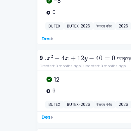
-8
0
BUTEX
BUTEX-2026
উচ্চতর গণিত
2026
Des
x
2
-
4
x
+
12
y
-
40
=
0
2
9 .
−
4
+
12
−
40
=
0
পরাবৃত্ত
x
x
y
Created: 3 months ago |
Updated: 3 months ago
12
6
BUTEX
BUTEX-2026
উচ্চতর গণিত
2026
Des