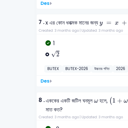
Des
y
=
x
+
1
x
7 .
=
+
x এর কোন ধনাত্মক মানের জন্য
y
x
Created: 3 months ago |
Updated: 3 months ago
1
2
√
2
BUTEX
BUTEX-2026
উচ্চতর গণিত
2026
Des
(
1
+
ω
-
ω
8 .
1
+
এককের একটি জটিল ঘনমূল
হলে,
(
ω
ω
মাত কত?
Created: 3 months ago |
Updated: 3 months ago