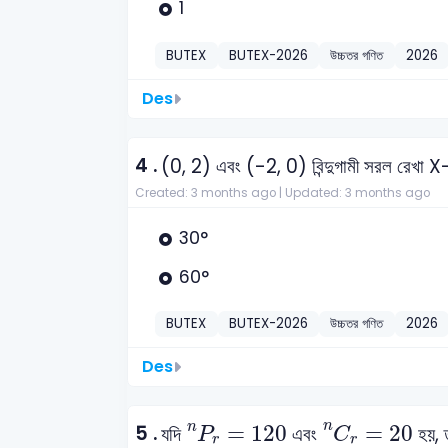
1
BUTEX
BUTEX-2026
উচ্চতর গণিত
2026
Des
4 .
(0, 2) এবং (-2, 0) বিন্দুগামী সরল রেখা X-
Created: 3 months ago |
Updated: 3 months ago
30°
60°
BUTEX
BUTEX-2026
উচ্চতর গণিত
2026
Des
C
r
n
=
20
P
r
n
=
120
n
n
5 .
=
120
=
20
যদি
এবং
হয়, 
P
C
r
r