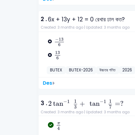
2 .
6x + 13y + 12 = 0 রেখার ঢাল কত?
Created: 3 months ago |
Updated: 3 months ago
-
13
6
−
13
6
13
6
13
6
BUTEX
BUTEX-2026
উচ্চতর গণিত
2026
Des
2
tan
-
1
1
3
+
tan
-
1
1
7
=
?
1
1
−
1
−
1
3 .
2
tan
+
tan
=
?
3
7
Created: 3 months ago |
Updated: 3 months ago
π
4
π
4