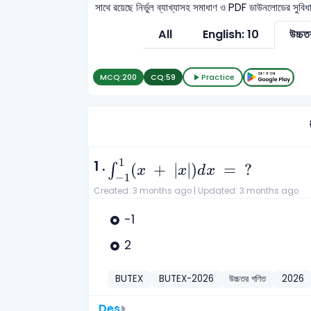
সাথে রয়েছে নির্ভুল ব্যাখ্যাসহ সমাধাণ ও PDF ডাউনলোডের সুবিধা
All
English: 10
উচ্চ
MCQ:
200
CQ:
59
Practice
∫
-
1
1
x
+
x
d
x
=
?
1
1 .
(
+
|
|
)
=
?
∫
x
x
d
x
−
1
Created: 3 months ago |
Updated: 3 months ago
-1
2
BUTEX
BUTEX-2026
উচ্চতর গণিত
2026
Des