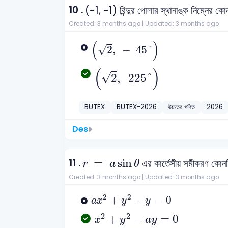
10 .
(-1, -1) বিন্দুর পোলার স্থানাঙ্ক নিম্নের কো
Created: 3 months ago |
Updated: 3 months ago
2
,
-
45
°
(
)
√
2
,
−
45
°
2
,
225
°
(
)
√
2
,
225
°
BUTEX
BUTEX-2026
উচ্চতর গণিত
2026
Des
r
=
a
sin
θ
11 .
=
sin
এর কার্তেসীয় সমীকরণ কোন
r
a
θ
Created: 3 months ago |
Updated: 3 months ago
a
x
2
+
y
2
-
y
=
0
2
2
+
−
=
0
a
x
y
y
x
2
+
y
2
-
a
y
=
0
2
2
+
−
=
0
x
y
a
y