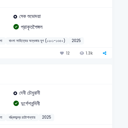
সেক শুভোদয়া
প্রাকৃতপৈঙ্গল
লা
বাংলা সাহিত্যের অন্ধকার যুগ (১২০১-১৩৫০)
2025
1.3k
12
দেবী চৌধুরানী
দুর্গেশনন্দিনী
লা
বঙ্কিমচন্দ্র চট্টোপাধ্যায়
2025