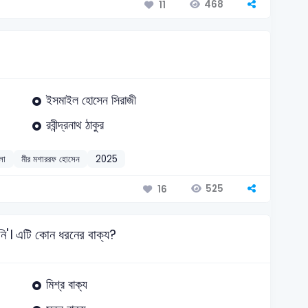
468
11
ইসমাইল হোসেন সিরাজী
রবীন্দ্রনাথ ঠাকুর
লা
মীর মশাররফ হোসেন
2025
525
16
ননি'। এটি কোন ধরনের বাক্য?
মিশ্র বাক্য