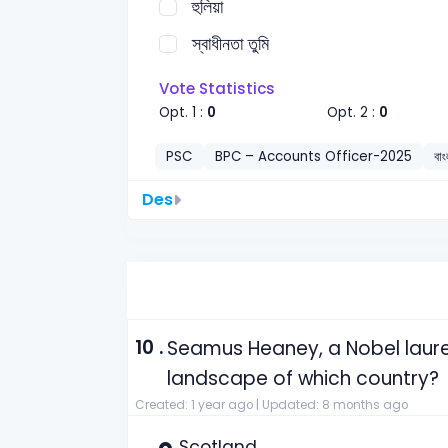
হুলিয়া
স্বাধীনতা তুমি
Vote Statistics
Opt. 1 :
0
Opt. 2 :
0
PSC
BPC – Accounts Officer-2025
বাং
Des
10 .
Seamus Heaney, a Nobel laurea
landscape of which country?
Created: 1 year ago |
Updated: 8 months ago
Scotland