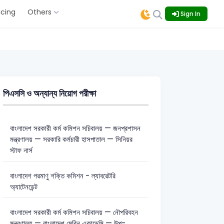
icing
Others
Sign In
পিএসসি ও অন্যান্য নিয়োগ পরীক্ষা
বাংলাদেশ সরকারী কর্ম কমিশন সচিবালয় — জনপ্রশাসন
মন্ত্রণালয় — সরকারি কর্মচারী হাসপাতাল — সিনিয়র
স্টাফ নার্স
বাংলাদেশ পরমাণু শক্তি কমিশন - ল্যাবরেটরি
অ্যাটেনডেন্ট
বাংলাদেশ সরকারী কর্ম কমিশন সচিবালয় — নৌপরিবহন
মন্ত্রণালয় — বাংলাদেশ মেরিন একাডেমি — উপ-