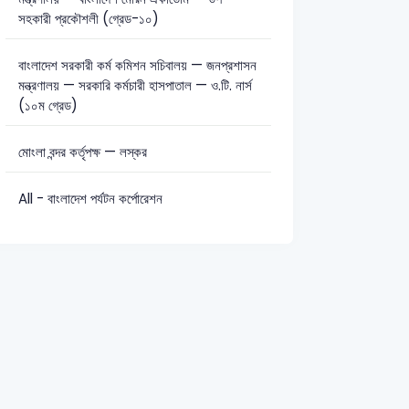
সহকারী প্রকৌশলী (গ্রেড-১০)
সাধারণ জ্ঞান: 24
বাংলাদেশ সরকারী কর্ম কমিশন সচিবালয় — জনপ্রশাসন
মন্ত্রণালয় — সরকারি কর্মচারী হাসপাতাল — ও.টি. নার্স
(১০ম গ্রেড)
মোংলা বন্দর কর্তৃপক্ষ — লস্কর
All - বাংলাদেশ পর্যটন কর্পোরেশন
শিল্প
2025