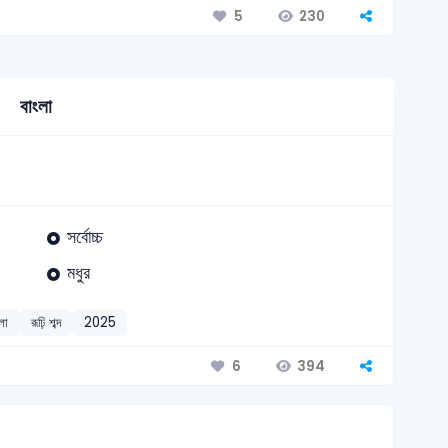
230
5
বাংলা
সর্বোচ্চ
মধুর
লা
রূঢ়ি শব্দ
2025
394
6