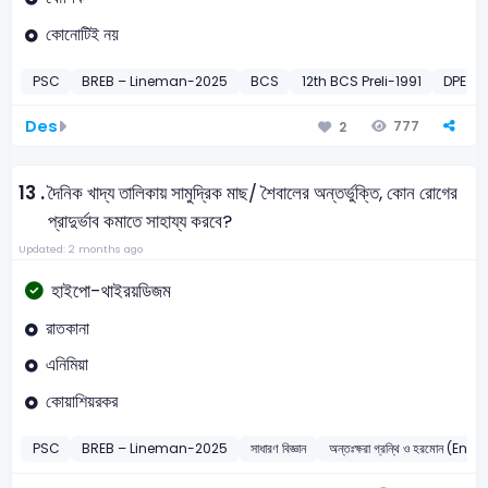
কোনোটিই নয়
PSC
BREB – Lineman-2025
BCS
12th BCS Preli-1991
DPE
Des
777
2
13 .
দৈনিক খাদ্য তালিকায় সামুদ্রিক মাছ/ শৈবালের অন্তর্ভুক্তি, কোন রোগের
প্রাদুর্ভাব কমাতে সাহায্য করবে?
Updated: 2 months ago
হাইপো-থাইরয়ডিজম
রাতকানা
এনিমিয়া
কোয়াশিয়রকর
PSC
BREB – Lineman-2025
সাধারণ বিজ্ঞান
অন্তঃক্ষরা গ্রন্থি ও হরমোন