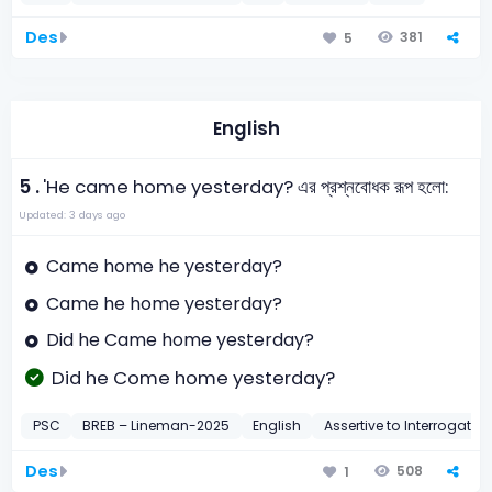
Des
381
5
English
5 .
'He came home yesterday? এর প্রশ্নবোধক রূপ হলো:
Updated: 3 days ago
Came home he yesterday?
Came he home yesterday?
Did he Came home yesterday?
Did he Come home yesterday?
PSC
BREB – Lineman-2025
English
Assertive to Interrogative
Des
508
1