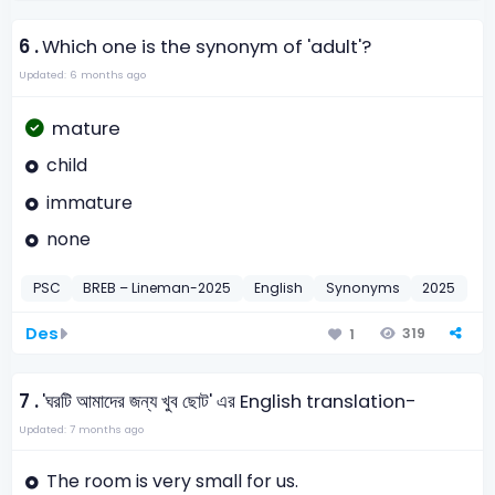
6 .
Which one is the synonym of 'adult'?
Updated: 6 months ago
mature
child
immature
none
PSC
BREB – Lineman-2025
English
Synonyms
2025
Des
319
1
7 .
'ঘরটি আমাদের জন্য খুব ছোট' এর English translation-
Updated: 7 months ago
The room is very small for us.