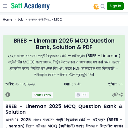
Sign In
Home
Job
বাংলাদেশ পল্লী বিদ্য... > MCQ
BREB – Lineman 2025 MCQ Question
Bank, Solution & PDF
২০২৫ সালের বাংলাদেশ পল্লী বিদ্যুতায়ন বোর্ড — লাইনম্যান (BREB – Lineman)
বহুনির্বাচনী(MCQ) প্রশ্নব্যাংক, নির্ভুল উত্তরমালা ও ব্যাখ্যাসহ সমাধান। ৭৯+ প্রশ্নে
প্র্যাকটিস করুন, নিয়মিত মক টেস্ট দিন এবং সহজে PDF ডাউনলোড করে বিআরইবি –
লাইনম্যান নিয়োগ পরীক্ষার সঠিক প্রস্তুতি নিন।
তারিখ:
২৮-০২-২০২৫
সময়:
১ ঘণ্টা
পূর্ণমান:
৮০
Start Exam
PDF
BREB – Lineman 2025 MCQ Question Bank &
Solution
আপনি কি
2025
সালের
বাংলাদেশ পল্লী বিদ্যুতায়ন বোর্ড — লাইনম্যান (BREB –
Lineman)
নিয়োগ পরীক্ষার
MCQ (বহুনির্বাচনী) প্রশ্ন, উত্তর ও বিস্তারিত সমাধান