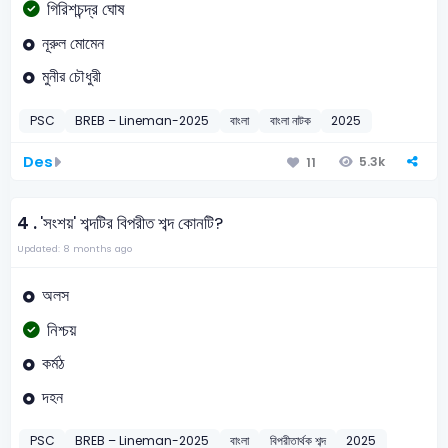
গিরিশচন্দ্র ঘোষ
নূরুল মোমেন
মুনীর চৌধুরী
PSC
BREB – Lineman-2025
বাংলা
বাংলা নাটক
2025
Des
5.3k
11
4 .
'সংশয়' শব্দটির বিপরীত শব্দ কোনটি?
Updated: 8 months ago
অলস
নিশ্চয়
কর্মঠ
দহন
PSC
BREB – Lineman-2025
বাংলা
বিপরীতার্থক শব্দ
2025