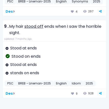
PSC
BREB – Lineman-2025
English
Synonyms
2025
Des
297
4
9 .
My hair
stood off
ends when I saw the horrible
sight.
Updated: 7 months ago
Stood at ends
Stood on ends
Stood at ends
stands on ends
PSC
BREB – Lineman-2025
English
Idiom
2025
Des
928
9