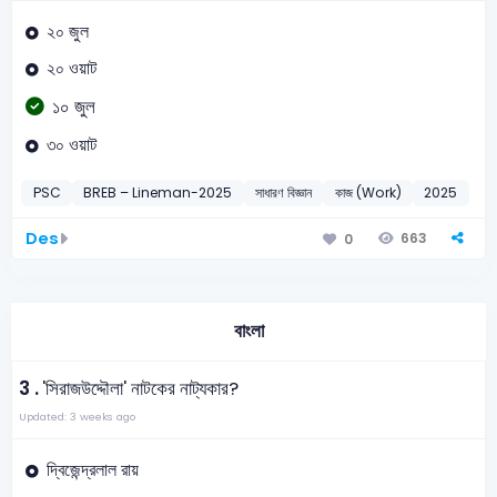
২০ জুল
২০ ওয়াট
১০ জুল
৩০ ওয়াট
PSC
BREB – Lineman-2025
সাধারণ বিজ্ঞান
কাজ (Work)
2025
Des
663
0
বাংলা
3 .
'সিরাজউদ্দৌলা' নাটকের নাট্যকার?
Updated: 3 weeks ago
দ্বিজেন্দ্রলাল রায়