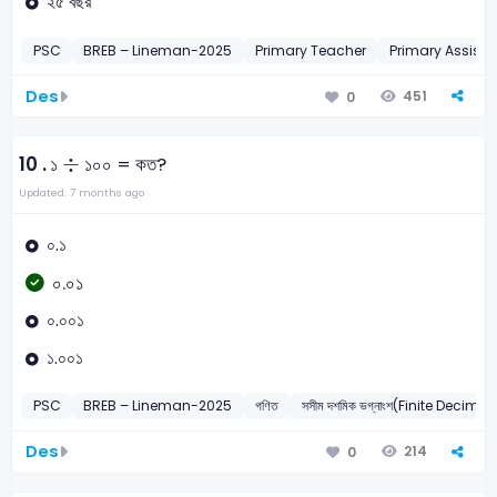
২৫ বছর
PSC
BREB – Lineman-2025
Primary Teacher
Primary Assista
Des
451
0
÷
÷
10 .
১
১০০ = কত?
Updated: 7 months ago
০.১
০.০১
০.০০১
১.০০১
PSC
BREB – Lineman-2025
গণিত
সসীম দশমিক ভগ্নাংশ(Finite Decima
Des
214
0