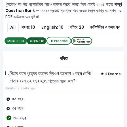
খুঁজছেন? আপনার প্রস্তুতিকে আরও কার্যকর করতে আমরা নিয়ে এসেছি ২০২৫ সালের
সম্পূর্ণ
Question Bank
— যেখানে প্রতিটি প্রশ্নের সাথে রয়েছে নির্ভুল ব্যাখ্যাসহ সমাধাণ ও
PDF ডাউনলোডের সুবিধা।
All
বাংলা: 10
English: 10
গণিত: 20
কম্পিউটার ও ত
MCQ:
61.2k
CQ:
57.1k
Practice
গণিত
1 .
পিতার বয়স পুত্রের বয়সের দ্বিগুণ অপেক্ষা ২ বছর বেশি।
2 Exams
পিতার বয়স ৬২ বছর হলে, পুত্রের বয়স কত?
Updated: 2 weeks ago
৪০ বছর
৩৫ বছর
৩০ বছর