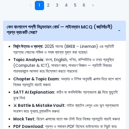
‹
1
2
3
4
5
6
›
কেন বাংলাদেশ পল্লী বিদ্যুতায়ন বোর্ড — লাইনম্যান MCQ (বহুনির্বাচনী)
প্রশ্ন ব্যাংকটি সেরা?
নির্ভুল উত্তর ও ব্যাখ্যা:
2025 সালের (BREB – Lineman) এর প্রতিটি
প্রশ্নের পেছনের লজিক ও সহজ ব্যাখ্যা যুক্ত করা হয়েছে।
Topic Analysis:
বাংলা, English, গণিত, কম্পিউটার ও তথ্য প্রযুক্তি
(Computer & ICT), সাধারণ জ্ঞান, সাধারণ বিজ্ঞান — প্রতিটি বিষয়ের
পারফরম্যান্স আলাদা করে বিশ্লেষণ করতে পারবেন।
Chapter & Topic Exam:
অধ্যায় ও টপিক অনুযায়ী এক্সাম দিয়ে ধাপে ধাপে
নিজের প্রস্তুতি যাচাই করুন।
SATT AI Explanation:
কঠিন বা কনফিউজিং প্রশ্নগুলো AI দিয়ে মুহূর্তেই
বুঝে নিন।
⚔️ Battle & Mistake Vault:
লাইভ ব্যাটেল খেলুন এবং ভুল প্রশ্নগুলো
সংরক্ষণ করে পুনরায় প্র্যাকটিস করুন।
Mock Test:
রিয়েল এক্সামের মতো মক টেস্ট দিয়ে নিজের প্রস্তুতি যাচাই করুন।
PDF Download:
প্রশ্ন ও সমাধান PDF হিসেবে ডাউনলোড বা প্রিন্ট করে