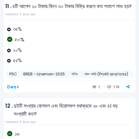
11 .
৪টি আপেল ২০ টাকায় কিনে ৩০ টাকায় বিক্রি করলে কত শতাংশ লাভ হয়?
Updated: 5 days ago
৩৫%
৫০%
২০%
৫৫%
PSC
BREB – Lineman-2025
গণিত
লাভ-ক্ষতি (Profit and loss)
2
Des
1.1k
1
12 .
দুইটি সংখ্যার যোগফল এবং বিয়োগফল যথাক্রমে ২৮ এবং ৪। বড়
সংখ্যাটি কত?
Updated: 5 days ago
১৬