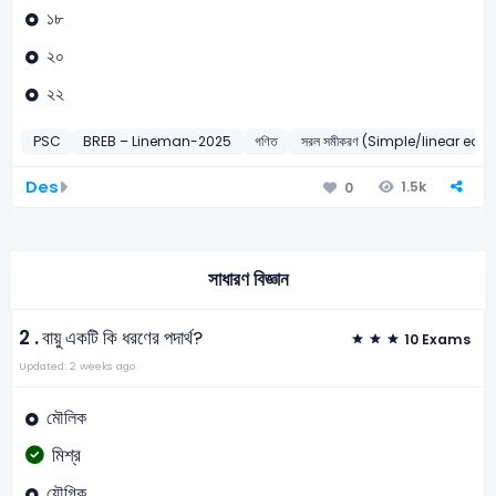
১৮
২০
২২
PSC
BREB – Lineman-2025
গণিত
সরল সমীকরণ (Simple/linear equ
Des
1.5k
0
সাধারণ বিজ্ঞান
2 .
বায়ু একটি কি ধরণের পদার্থ?
10 Exams
Updated: 2 weeks ago
মৌলিক
মিশ্র
যৌগিক