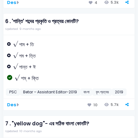
Des
5.3k
4
6 .
'শান্তি' শব্দের প্রকৃতি ও প্রত্যয় কোনটি?
Updated: 9 months ago
√
শাম + তি
√
শম + ত্তি
√
শান্ত + ঈ
√
শম্ + ক্তি
PSC
Betar – Assistant Editor-2019
বাংলা
কৃৎ প্রত্যয়
2019
Des
5.7k
10
7 .
"yellow dog"- এর সঠিক বাংলা কোনটি?
Updated: 10 months ago