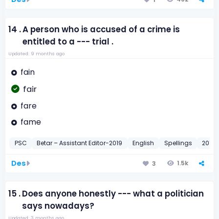
14 .
A person who is accused of a crime is
entitled to a --- trial .
Updated: 9 months ago
fain
fair
fare
fame
PSC
Betar – Assistant Editor-2019
English
Spellings
2019
Des
1.5k
3
15 .
Does anyone honestly --- what a politician
says nowadays?
Updated: 3 months ago