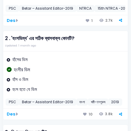
PSC
Betar – Assistant Editor-2019
NTRCA
15th NTRCA -2019
Des
2.7k
1
2 .
'হংসডিম্ব' এর সঠিক ব্যাসবাক্য কোনটি?
Updated: 1 month ago
হাঁসের ডিম
হংসীর ডিম
হাঁস ও ডিম
হংস হতে যে ডিম
PSC
Betar – Assistant Editor-2019
বাংলা
ষষ্ঠী-তৎপুরুষ
2019
Des
3.8k
10