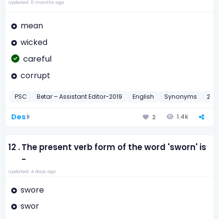
Updated: 11 months ago
mean
wicked
careful
corrupt
PSC
Betar – Assistant Editor-2019
English
Synonyms
201
Des
1.4k
2
12 .
The present verb form of the word 'sworn' is
-
Updated: 4 days ago
swore
swor