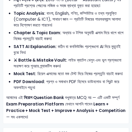
প্রতিটি প্রশ্নের পেছনের লজিক ও সহজ ব্যাখ্যা যুক্ত করা হয়েছে।
Topic Analysis:
বাংলা, English, গণিত, কম্পিউটার ও তথ্য প্রযুক্তি
(Computer & ICT), সাধারণ জ্ঞান — প্রতিটি বিষয়ের পারফরম্যান্স আলাদা
করে বিশ্লেষণ করতে পারবেন।
Chapter & Topic Exam:
অধ্যায় ও টপিক অনুযায়ী এক্সাম দিয়ে ধাপে ধাপে
নিজের প্রস্তুতি যাচাই করুন।
SATT AI Explanation:
কঠিন বা কনফিউজিং প্রশ্নগুলো AI দিয়ে মুহূর্তেই
বুঝে নিন।
⚔️ Battle & Mistake Vault:
লাইভ ব্যাটেল খেলুন এবং ভুল প্রশ্নগুলো
সংরক্ষণ করে পুনরায় প্র্যাকটিস করুন।
Mock Test:
রিয়েল এক্সামের মতো মক টেস্ট দিয়ে নিজের প্রস্তুতি যাচাই করুন।
PDF Download:
প্রশ্ন ও সমাধান PDF হিসেবে ডাউনলোড বা প্রিন্ট করে
অফলাইনে পড়ুন।
আমাদের এই
নিয়োগ Question Bank
শুধুমাত্র MCQ নয় — এটি একটি সম্পূর্ণ
Exam Preparation Platform
যেখানে আপনি পাবেন
Learn +
Practice + Mock Test + Improve + Analysis + Competition
— সব একসাথে।