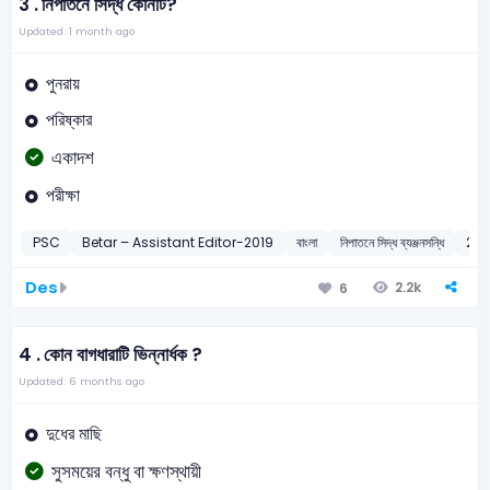
3 .
নিপাতনে সিদ্ধ কোনটি?
Updated: 1 month ago
পুনরায়
পরিষ্কার
একাদশ
পরীক্ষা
PSC
Betar – Assistant Editor-2019
বাংলা
নিপাতনে সিদ্ধ ব্যঞ্জনসন্ধি
201
Des
2.2k
6
4 .
কোন বাগধারাটি ভিন্নার্ধক ?
Updated: 6 months ago
দুধের মাছি
সুসময়ের বন্ধু বা ক্ষণস্থায়ী