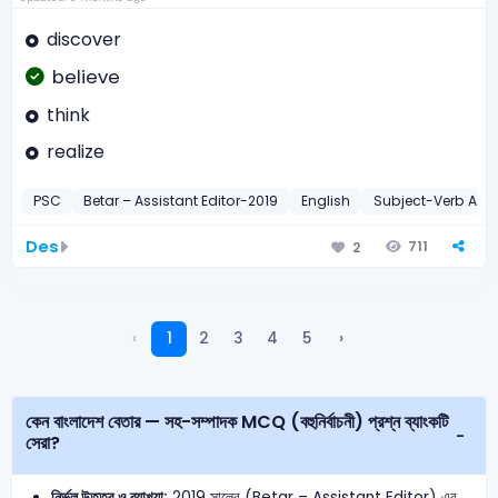
discover
believe
think
realize
PSC
Betar – Assistant Editor-2019
English
Subject-Verb Agr
Des
711
2
‹
1
2
3
4
5
›
কেন বাংলাদেশ বেতার — সহ-সম্পাদক MCQ (বহুনির্বাচনী) প্রশ্ন ব্যাংকটি
সেরা?
নির্ভুল উত্তর ও ব্যাখ্যা:
2019 সালের (Betar – Assistant Editor) এর