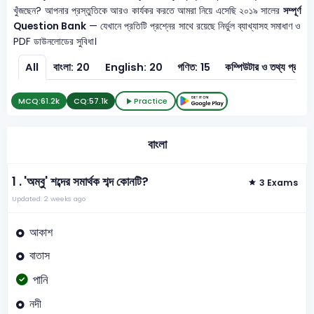
খুঁজছেন? আপনার প্রস্তুতিকে আরও কার্যকর করতে আমরা নিয়ে এসেছি ২০১৯ সালের
সম্পূর্ণ
Question Bank
— যেখানে প্রতিটি প্রশ্নের সাথে রয়েছে নির্ভুল ব্যাখ্যাসহ সমাধাণ ও
PDF ডাউনলোডের সুবিধা।
All
বাংলা: 20
English: 20
গণিত: 15
কম্পিউটার ও 
MCQ:
61.2k
CQ:
57.1k
Practice
বাংলা
1 .
'অম্বু' শব্দের সমার্থক শব্দ কোনটি?
3 Exams
Updated: 2 weeks ago
আকাশ
বাতাস
পানি
নদী