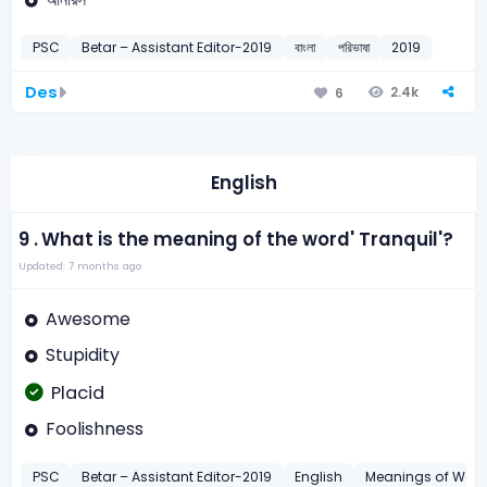
PSC
Betar – Assistant Editor-2019
বাংলা
পরিভাষা
2019
Des
2.4k
6
English
9 .
What is the meaning of the word' Tranquil'?
Updated: 7 months ago
Awesome
Stupidity
Placid
Foolishness
PSC
Betar – Assistant Editor-2019
English
Meanings of Wor