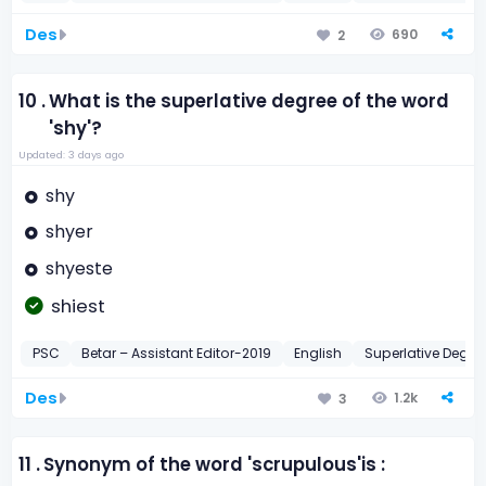
Des
690
2
10 .
What is the superlative degree of the word
'shy'?
Updated: 3 days ago
shy
shyer
shyeste
shiest
PSC
Betar – Assistant Editor-2019
English
Superlative Degre
Des
1.2k
3
11 .
Synonym of the word 'scrupulous'is :