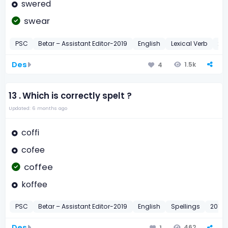
swered
swear
PSC
Betar – Assistant Editor-2019
English
Lexical Verb
20
Des
1.5k
4
13 .
Which is correctly spelt ?
Updated: 6 months ago
coffi
cofee
coffee
koffee
PSC
Betar – Assistant Editor-2019
English
Spellings
2019
Des
462
1