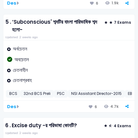
Des
1.9k
6
5 .
‘Subconscious' শব্দটির বাংলা পারিভাষিক শব্দ
7 Exams
হলো-
Updated: 2 weeks ago
অর্ধচেতন
অবচেতন
চেতনাহীন
চেতনাপ্রবাহ
BCS
32nd BCS Preli
PSC
NSI Assistant Director-2015
EBEK 
Des
4.7k
6
6 .
Excise duty -র পরিভাষা কোনটি?
4 Exams
Updated: 2 weeks ago