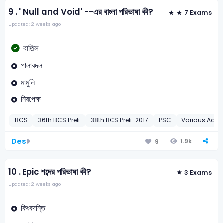
9 .
' Null and Void' --এর বাংলা পরিভাষা কী?
7 Exams
Updated: 2 weeks ago
বাতিল
পালাবদল
মামুলি
নিরপেক্ষ
BCS
36th BCS Preli
38th BCS Preli-2017
PSC
Various Admin
Des
1.9k
9
10 .
Epic শব্দের পরিভাষা কী?
3 Exams
Updated: 2 weeks ago
কিংবদন্তি