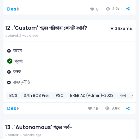
Des
2.2k
8
12 .
'Custom' শব্দের পরিভাষা কোনটি যথার্থ?
2 Exams
Updated: 2 weeks ago
আইন
প্রথা
শুল্ক
রাজস্বনীতি
BCS
37th BCS Preli
PSC
BREB AD (Admin)-2023
বাংলা
পরিভা
Des
9.6k
15
13 .
`Autonomous' শব্দের অর্থ-
Updated: 6 months ago