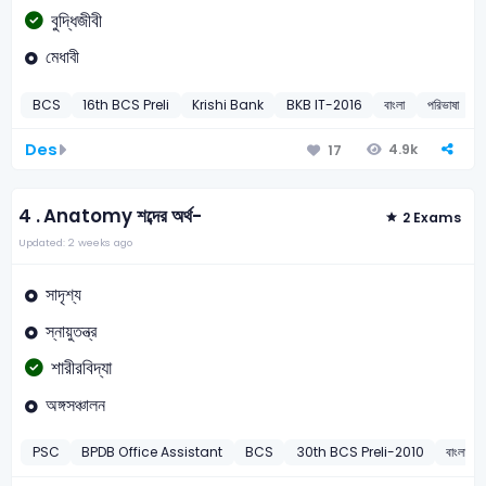
বুদ্ধিজীবী
মেধাবী
BCS
16th BCS Preli
Krishi Bank
BKB IT-2016
বাংলা
পরিভাষা
Des
4.9k
17
4 .
Anatomy শব্দের অর্থ-
2 Exams
Updated: 2 weeks ago
সাদৃশ্য
স্নায়ুতন্ত্র
শারীরবিদ্যা
অঙ্গসঞ্চালন
PSC
BPDB Office Assistant
BCS
30th BCS Preli-2010
বাংলা