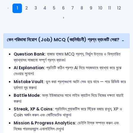
‹
1
2
3
4
5
6
7
8
9
10
11
12
›
কেন পরিভাষা নিয়োগ (Job) MCQ (বহুনির্বাচনী) প্রশ্ন ব্যাংকটি সেরা?
Question Bank:
হাজার হাজার MCQ প্রশ্ন, নির্ভুল উত্তর ও বিস্তারিত
ব্যাখ্যাসহ সাজানো সম্পূর্ণ প্রশ্ন ব্যাংক।
AI Explanation:
প্রতিটি কঠিন প্রশ্ন AI দিয়ে সহজভাবে ব্যাখ্যা করে বুঝে
নেওয়ার সুযোগ।
Mistake Vault:
ভুল করা প্রশ্নগুলো অটো সেভ হয়ে যাবে — পরে রিভিউ করে
দুর্বলতা দূর করুন।
Battle Mode:
অন্য ইউজারদের সাথে লাইভ ব্যাটেল দিয়ে নিজের দক্ষতা যাচাই
করুন।
Streak, XP & Coins:
প্রতিদিন প্র্যাকটিস করে স্ট্রিক বজায় রাখুন, XP ও
Coin অর্জন করুন এবং মোটিভেটেড থাকুন।
Mission & Progress Analytics:
ডেইলি টাস্ক সম্পন্ন করুন এবং
নিজের পারফরম্যান্স এনালাইসিস দেখুন।