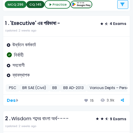
MCQ:
296
CQ:
145
Practice
1 .
'Executive' এর পরিভাষা -
4 Exams
Updated: 2 weeks ago
ঊর্ধ্বতন কর্মকর্তা
নির্বাহী
সহযোগী
ব্যাবস্থাপক
PSC
BR SAE (Civil)
BB
BB AD-2013
Various Depts – Persona
Des
3.9k
15
2 .
Wisdom শব্দের বাংলা অর্থ----
9 Exams
Updated: 2 weeks ago