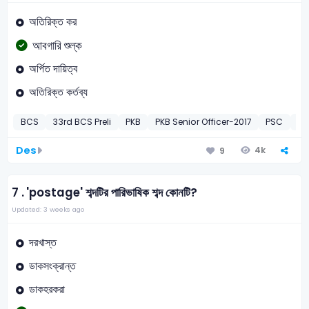
অতিরিক্ত কর
আবগারি শুল্ক
অর্পিত দায়িত্ব
অতিরিক্ত কর্তব্য
BCS
33rd BCS Preli
PKB
PKB Senior Officer-2017
PSC
SP
Des
4k
9
7 .
'postage' শব্দটির পারিভাষিক শব্দ কোনটি?
Updated: 3 weeks ago
দরখাস্ত
ডাকসংক্রান্ত
ডাকহরকরা