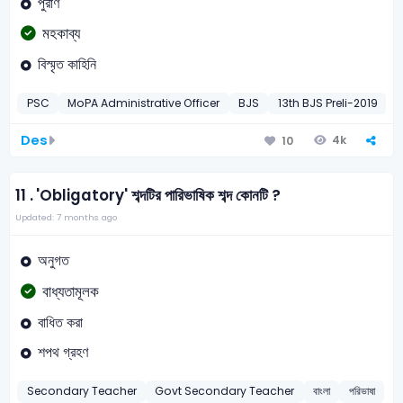
পুরাণ
মহকাব্য
বিস্মৃত কাহিনি
PSC
MoPA Administrative Officer
BJS
13th BJS Preli-2019
L
Des
4k
10
11 .
'Obligatory' শব্দটির পারিভাষিক শব্দ কোনটি ?
Updated: 7 months ago
অনুগত
বাধ্যতামূলক
বাধিত করা
শপথ গ্রহণ
Secondary Teacher
Govt Secondary Teacher
বাংলা
পরিভাষা