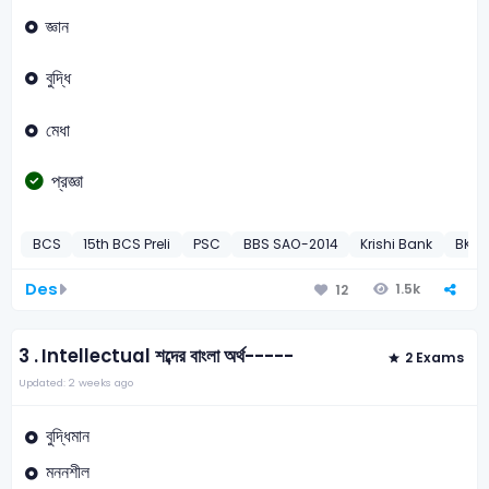
জ্ঞান
বুদ্ধি
মেধা
প্রজ্ঞা
BCS
15th BCS Preli
PSC
BBS SAO-2014
Krishi Bank
BKB 
Des
1.5k
12
3 .
Intellectual শব্দের বাংলা অর্থ-----
2 Exams
Updated: 2 weeks ago
বুদ্ধিমান
মননশীল