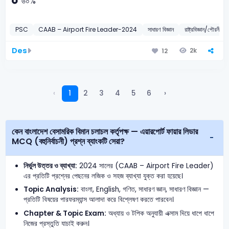
৬০%
PSC
CAAB – Airport Fire Leader-2024
সাধারণ বিজ্ঞান
রাষ্ট্রবিজ্ঞান/পৌরনীতি
Des
2k
12
‹
1
2
3
4
5
6
›
কেন বাংলাদেশ বেসামরিক বিমান চলাচল কর্তৃপক্ষ — এয়ারপোর্ট ফায়ার লিডার
MCQ (বহুনির্বাচনী) প্রশ্ন ব্যাংকটি সেরা?
নির্ভুল উত্তর ও ব্যাখ্যা:
2024 সালের (CAAB – Airport Fire Leader)
এর প্রতিটি প্রশ্নের পেছনের লজিক ও সহজ ব্যাখ্যা যুক্ত করা হয়েছে।
Topic Analysis:
বাংলা, English, গণিত, সাধারণ জ্ঞান, সাধারণ বিজ্ঞান —
প্রতিটি বিষয়ের পারফরম্যান্স আলাদা করে বিশ্লেষণ করতে পারবেন।
Chapter & Topic Exam:
অধ্যায় ও টপিক অনুযায়ী এক্সাম দিয়ে ধাপে ধাপে
নিজের প্রস্তুতি যাচাই করুন।