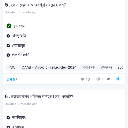
5 .
কোন জেলার জনসংখ্যা সবচেয়ে কম?
Updated: 7 months ago
বান্দরবান
খাগড়াছড়ি
মেহেরপুর
লালমনিরহাট
PSC
CAAB – Airport Fire Leader-2024
সাধারণ জ্ঞান
টেলিভিশন
2024
Des
15.1k
10
6 .
নবায়নযোগ্য শক্তির উদাহরণ নয় কোনটি?
Updated: 7 months ago
জলবিদ্যুৎ
বায়োমাস