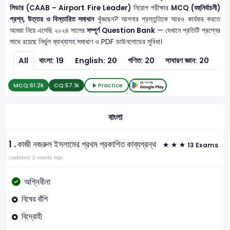
লিডার (CAAB – Airport Fire Leader)
নিয়োগ পরীক্ষার
MCQ (বহুনির্বাচনী)
প্রশ্ন, উত্তর ও বিস্তারিত সমাধান
খুঁজছেন? আপনার প্রস্তুতিকে আরও কার্যকর করতে
আমরা নিয়ে এসেছি ২০২৪ সালের
সম্পূর্ণ Question Bank
— যেখানে প্রতিটি প্রশ্নের
সাথে রয়েছে নির্ভুল ব্যাখ্যাসহ সমাধাণ ও PDF ডাউনলোডের সুবিধা।
All
বাংলা: 19
English: 20
গণিত: 20
সাধারণ জ্ঞান: 20
সাধা
MCQ:
61.2k
CQ:
57.1k
Practice
বাংলা
1 .
কাজী নজরুল ইসলামের প্রথম প্রকাশিত কাব্যগ্রন্থ
13 Exams
Updated: 2 weeks ago
অগ্নিবীনা
বিষের বাঁশি
বিদ্রোহী