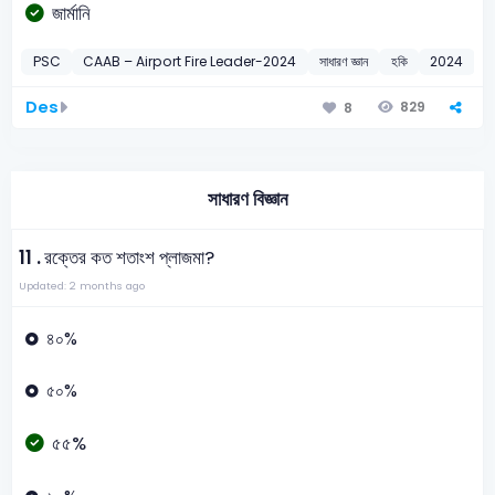
জার্মানি
PSC
CAAB – Airport Fire Leader-2024
সাধারণ জ্ঞান
হকি
2024
Des
829
8
সাধারণ বিজ্ঞান
11 .
রক্তের কত শতাংশ প্লাজমা?
Updated: 2 months ago
৪০%
৫০%
৫৫%