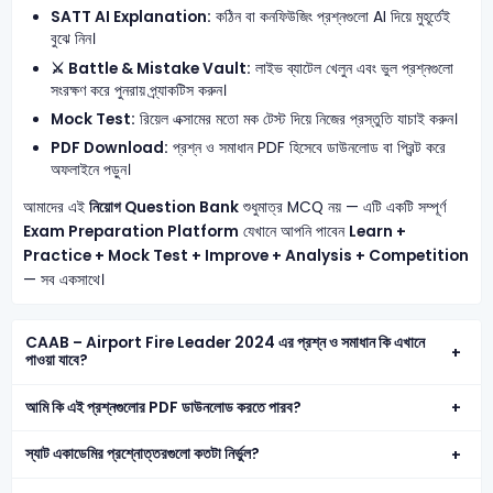
SATT AI Explanation:
কঠিন বা কনফিউজিং প্রশ্নগুলো AI দিয়ে মুহূর্তেই
বুঝে নিন।
⚔️ Battle & Mistake Vault:
লাইভ ব্যাটেল খেলুন এবং ভুল প্রশ্নগুলো
সংরক্ষণ করে পুনরায় প্র্যাকটিস করুন।
Mock Test:
রিয়েল এক্সামের মতো মক টেস্ট দিয়ে নিজের প্রস্তুতি যাচাই করুন।
PDF Download:
প্রশ্ন ও সমাধান PDF হিসেবে ডাউনলোড বা প্রিন্ট করে
অফলাইনে পড়ুন।
আমাদের এই
নিয়োগ Question Bank
শুধুমাত্র MCQ নয় — এটি একটি সম্পূর্ণ
Exam Preparation Platform
যেখানে আপনি পাবেন
Learn +
Practice + Mock Test + Improve + Analysis + Competition
— সব একসাথে।
CAAB – Airport Fire Leader 2024 এর প্রশ্ন ও সমাধান কি এখানে
পাওয়া যাবে?
আমি কি এই প্রশ্নগুলোর PDF ডাউনলোড করতে পারব?
স্যাট একাডেমির প্রশ্নোত্তরগুলো কতটা নির্ভুল?