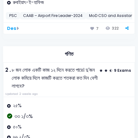
রুবাইয়াৎ-ই-হাফিজ
PSC
CAAB – Airport Fire Leader-2024
MoD CSO and Assistant Di
Des
322
7
গণিত
2 .
৮ জন লোক একটি কাজ ১২ দিনে করতে পারে। দু'জন
9 Exams
লোক কমিয়ে দিলে কাজটি করতে শতকরা কত দিন বেশী
লাগবে?
Updated: 2 weeks ago
২৫%
৩৩ ১/৩%
৫০%
৬৬ ২/৩%