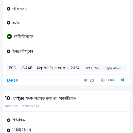
পাকিস্তান
ওমান
তাজিকিস্তান
উজবেকিস্তান
PSC
CAAB – Airport Fire Leader-2024
সাধারণ জ্ঞান
বরেন্দ্র জাদুঘর
20
Des
3.6k
20
10 .
রাষ্ট্রের পঞ্চম স্তম্ভ বলা হয় কোনটিকে?
Updated: 3 months ago
গণমাধ্যম
নির্বাহী বিভাগ