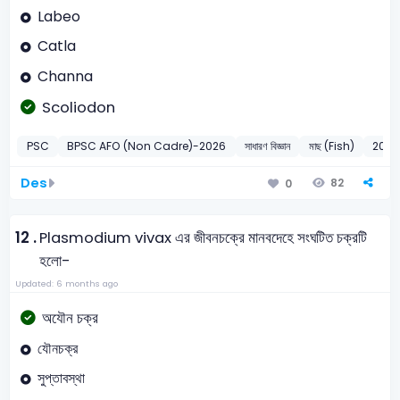
Labeo
Catla
Channa
Scoliodon
PSC
BPSC AFO (Non Cadre)-2026
সাধারণ বিজ্ঞান
মাছ (Fish)
2026
Des
82
0
12 .
Plasmodium vivax এর জীবনচক্রে মানবদেহে সংঘটিত চক্রটি
হলো-
Updated: 6 months ago
অযৌন চক্র
যৌনচক্র
সুপ্তাবস্থা