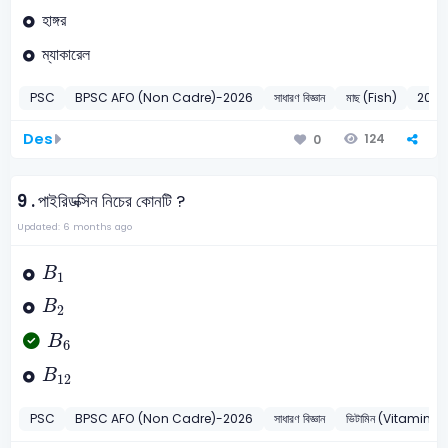
হাঙ্গর
ম্যাকারেল
PSC
BPSC AFO (Non Cadre)-2026
সাধারণ বিজ্ঞান
মাছ (Fish)
2026
Des
124
0
9 .
পাইরিডক্সিন নিচের কোনটি ?
Updated: 6 months ago
B
1
B
1
B
2
B
2
B
6
B
6
B
12
B
12
PSC
BPSC AFO (Non Cadre)-2026
সাধারণ বিজ্ঞান
ভিটামিন (Vitamin)