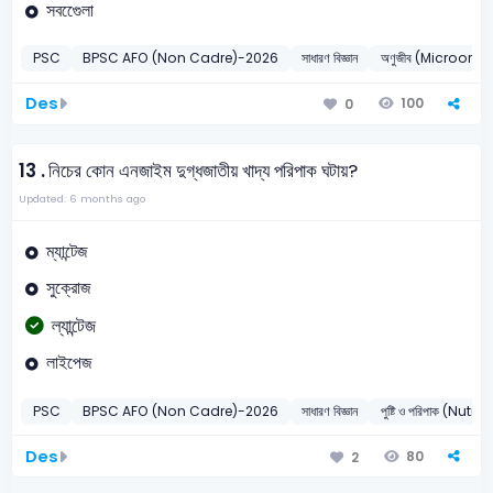
সবগুেেলা
PSC
BPSC AFO (Non Cadre)-2026
সাধারণ বিজ্ঞান
অণুজীব (Microorg
Des
100
0
13 .
নিচের কোন এনজাইম দুগ্ধজাতীয় খাদ্য পরিপাক ঘটায়?
Updated: 6 months ago
ম্যান্টেজ
সুক্রোজ
ল্যান্টেজ
লাইপেজ
PSC
BPSC AFO (Non Cadre)-2026
সাধারণ বিজ্ঞান
পুষ্টি ও পরিপাক (Nut
Des
80
2