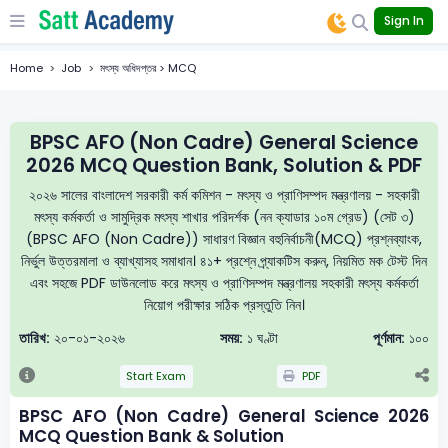
Sign In
Home
Job
মৎস্য অধিদপ্তর > MCQ
BPSC AFO (Non Cadre) General Science
2026 MCQ Question Bank, Solution & PDF
২০২৬ সালের বাংলাদেশ সরকারী কর্ম কমিশন - মৎস্য ও প্রাণিসম্পদ মন্ত্রণালয় - সহকারী
মৎস্য কর্মকর্তা ও সামুদ্রিক মৎস্য শাখার পরিদর্শক (নন ক্যাডার ১০ম গ্রেড) (সেট ৩)
(BPSC AFO (Non Cadre)) সাধারণ বিজ্ঞান বহুনির্বাচনী(MCQ) প্রশ্নব্যাংক,
নির্ভুল উত্তরমালা ও ব্যাখ্যাসহ সমাধান। ৪১+ প্রশ্নে প্র্যাকটিস করুন, নিয়মিত মক টেস্ট দিন
এবং সহজে PDF ডাউনলোড করে মৎস্য ও প্রাণিসম্পদ মন্ত্রণালয় সহকারী মৎস্য কর্মকর্তা
নিয়োগ পরীক্ষার সঠিক প্রস্তুতি নিন।
তারিখ:
২০-০১-২০২৬
সময়:
১ ঘণ্টা
পূর্ণমান:
১০০
Start Exam
PDF
BPSC AFO (Non Cadre) General Science 2026
MCQ Question Bank & Solution