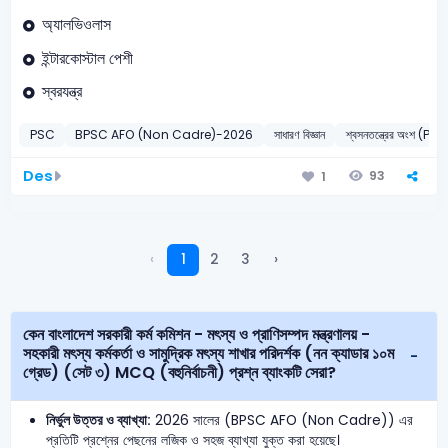
অ্যালভিওলাস
ইন্টারকোস্টাল পেশী
স্বরযন্ত্র
PSC
BPSC AFO (Non Cadre)-2026
সাধারণ বিজ্ঞান
শ্বসনতন্ত্রের অংশ (
Des
93
1
‹
1
2
3
›
কেন বাংলাদেশ সরকারী কর্ম কমিশন - মৎস্য ও প্রাণিসম্পদ মন্ত্রণালয় -
সহকারী মৎস্য কর্মকর্তা ও সামুদ্রিক মৎস্য শাখার পরিদর্শক (নন ক্যাডার ১০ম
গ্রেড) (সেট ৩) MCQ (বহুনির্বাচনী) প্রশ্ন ব্যাংকটি সেরা?
নির্ভুল উত্তর ও ব্যাখ্যা:
2026 সালের (BPSC AFO (Non Cadre)) এর
প্রতিটি প্রশ্নের পেছনের লজিক ও সহজ ব্যাখ্যা যুক্ত করা হয়েছে।