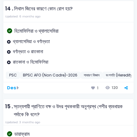
14 .
লিথাল জিনের কারণে কোন রোগ হয়?
Updated: 6 months ago
হিমোফিলিয়া ও থ্যালাসেমিয়া
থ্যালাসেমিয়া ও বর্ণান্ধতা
বর্ণান্ধতা ও রাতকানা
রাতকানা ও হিমোফিলিয়া
PSC
BPSC AFO (Non Cadre)-2026
সাধারণ বিজ্ঞান
বংশগতি (Heredity)
Des
120
1
15 .
স্তন্যপায়ী প্রাণিতে বক্ষ ও উদর পৃথককারী অনুপ্রস্থ পেশীর ব্যবধায়ক
পর্দাকে কি বলে?
Updated: 3 months ago
ডায়াফ্রাম