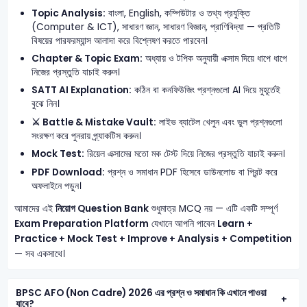
Topic Analysis:
বাংলা, English, কম্পিউটার ও তথ্য প্রযুক্তি
(Computer & ICT), সাধারণ জ্ঞান, সাধারণ বিজ্ঞান, প্রাণিবিদ্যা — প্রতিটি
বিষয়ের পারফরম্যান্স আলাদা করে বিশ্লেষণ করতে পারবেন।
Chapter & Topic Exam:
অধ্যায় ও টপিক অনুযায়ী এক্সাম দিয়ে ধাপে ধাপে
নিজের প্রস্তুতি যাচাই করুন।
SATT AI Explanation:
কঠিন বা কনফিউজিং প্রশ্নগুলো AI দিয়ে মুহূর্তেই
বুঝে নিন।
⚔️ Battle & Mistake Vault:
লাইভ ব্যাটেল খেলুন এবং ভুল প্রশ্নগুলো
সংরক্ষণ করে পুনরায় প্র্যাকটিস করুন।
Mock Test:
রিয়েল এক্সামের মতো মক টেস্ট দিয়ে নিজের প্রস্তুতি যাচাই করুন।
PDF Download:
প্রশ্ন ও সমাধান PDF হিসেবে ডাউনলোড বা প্রিন্ট করে
অফলাইনে পড়ুন।
আমাদের এই
নিয়োগ Question Bank
শুধুমাত্র MCQ নয় — এটি একটি সম্পূর্ণ
Exam Preparation Platform
যেখানে আপনি পাবেন
Learn +
Practice + Mock Test + Improve + Analysis + Competition
— সব একসাথে।
BPSC AFO (Non Cadre) 2026 এর প্রশ্ন ও সমাধান কি এখানে পাওয়া
যাবে?