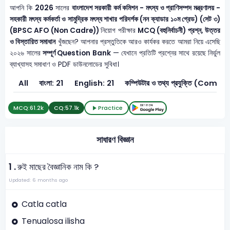
আপনি কি
2026
সালের
বাংলাদেশ সরকারী কর্ম কমিশন - মৎস্য ও প্রাণিসম্পদ মন্ত্রণালয় -
সহকারী মৎস্য কর্মকর্তা ও সামুদ্রিক মৎস্য শাখার পরিদর্শক (নন ক্যাডার ১০ম গ্রেড) (সেট ৩)
(BPSC AFO (Non Cadre))
নিয়োগ পরীক্ষার
MCQ (বহুনির্বাচনী) প্রশ্ন, উত্তর
ও বিস্তারিত সমাধান
খুঁজছেন? আপনার প্রস্তুতিকে আরও কার্যকর করতে আমরা নিয়ে এসেছি
২০২৬ সালের
সম্পূর্ণ Question Bank
— যেখানে প্রতিটি প্রশ্নের সাথে রয়েছে নির্ভুল
ব্যাখ্যাসহ সমাধাণ ও PDF ডাউনলোডের সুবিধা।
All
বাংলা: 21
English: 21
কম্পিউটার ও তথ্য প্রযুক্তি (
MCQ:
61.2k
CQ:
57.1k
Practice
সাধারণ বিজ্ঞান
1 .
রুই মাছের বৈজ্ঞানিক নাম কি ?
Updated: 6 months ago
Catla catla
Tenualosa ilisha