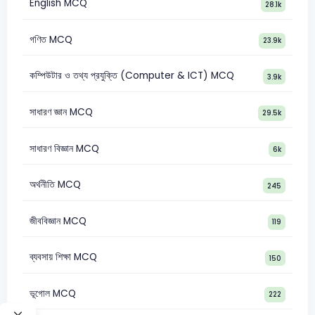
English MCQ
28.1k
গণিত MCQ
23.9k
কম্পিউটার ও তথ্য প্রযুক্তি (Computer & ICT) MCQ
3.9k
সাধারণ জ্ঞান MCQ
29.5k
সাধারণ বিজ্ঞান MCQ
6k
অর্থনীতি MCQ
245
জীববিজ্ঞান MCQ
119
ব্যবসায় শিক্ষা MCQ
150
ভূগোল MCQ
222