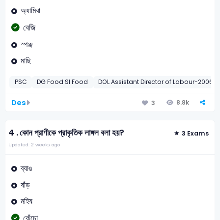
অ্যামিবা
বেজি
স্পঞ্জ
মাছি
PSC
DG Food SI Food
DOL Assistant Director of Labour-2006
Des
8.8k
3
4 .
কোন প্রাণীকে প্রাকৃতিক লাঙ্গল বলা হয়?
3 Exams
Updated: 2 weeks ago
ব্যাঙ
ষাঁড়
মহিষ
কেঁচো