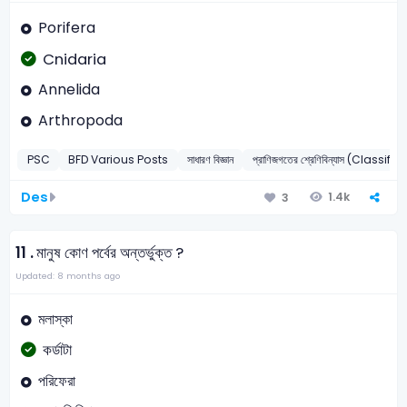
Porifera
Cnidaria
Annelida
Arthropoda
PSC
BFD Various Posts
সাধারণ বিজ্ঞান
প্রাণিজগতের শ্রেণিবিন্যাস (Clas
Des
1.4k
3
11 .
মানুষ কোণ পর্বের অন্তর্ভুক্ত ?
Updated: 8 months ago
মলাস্কা
কর্ডাটা
পরিফেরা