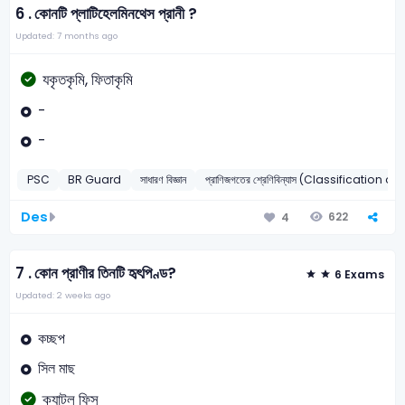
6 .
কোনটি প্লাটিহেলমিনথেস প্রানী ?
Updated: 7 months ago
যকৃতকৃমি, ফিতাকৃমি
-
-
PSC
BR Guard
সাধারণ বিজ্ঞান
প্রাণিজগতের শ্রেণিবিন্যাস (Classificatio
Des
622
4
7 .
কোন প্রাণীর তিনটি হৃৎপিণ্ড?
6 Exams
Updated: 2 weeks ago
কচ্ছপ
সিল মাছ
ক্যাটল ফিস