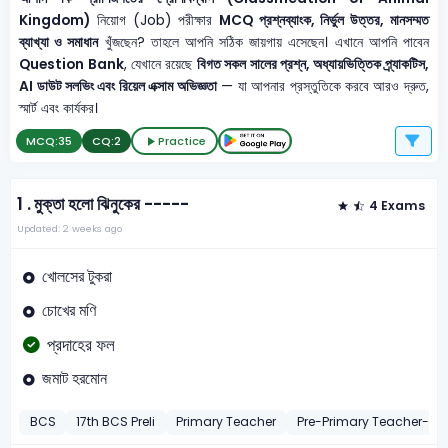
Kingdom)
নিয়োগ (Job) পরীক্ষার
MCQ প্রশ্নব্যাংক, নির্ভুল উত্তর, মানসম্মত
ব্যাখ্যা ও সমাধান
খুঁজছেন? তাহলে আপনি সঠিক জায়গায় এসেছেন। এখানে আপনি পাবেন
Question Bank
, যেখানে রয়েছে
বিগত সকল সালের প্রশ্ন, অধ্যায়ভিত্তিক প্র্যাকটিস,
AI ডাউট সলভিং এবং রিয়েল এক্সাম অভিজ্ঞতা
— যা আপনার প্রস্তুতিকে করবে আরও দ্রুত,
স্মার্ট এবং কার্যকর।
MCQ:
35
CQ:
2
Practice
1 .
মুক্তা হলো ঝিনুকের -----
4 Exams
Updated: 2 weeks ago
খোলসের টুকরা
চোখের মণি
প্রদাহের ফল
জমাট হরমোন
BCS
17th BCS Preli
Primary Teacher
Pre-Primary Teacher-20