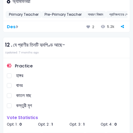
অ্যামফিবিয়া
Primary Teacher
Pre-Primary Teacher
সাধারণ বিজ্ঞান
প্রাণিজগতের শ্
Des
5.2k
2
12 .
যে প্রাণীর তিনটি হৃদপিণ্ড আছে-
Updated: 7 months ago
Practice
হাঙ্গর
বানর
কাতল মাছ
কস্তুরী মৃগ
Vote Statistics
Opt. 1 :
0
Opt. 2 :
1
Opt. 3 :
1
Opt. 4 :
0