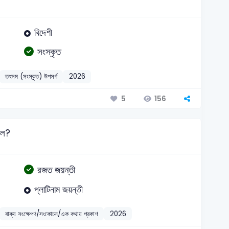
বিদেশী
সংস্কৃত
তৎসম (সংস্কৃত) উপসর্গ
2026
156
5
লে?
রজত জয়ন্তী
প্লাটিনাম জয়ন্তী
বাক্য সংক্ষেপণ/সংকোচন/এক কথায় প্রকাশ
2026