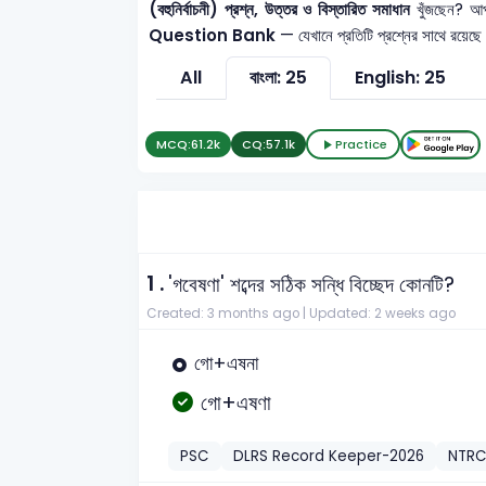
(বহুনির্বাচনী) প্রশ্ন, উত্তর ও বিস্তারিত সমাধান
খুঁজছেন? আপ
Question Bank
— যেখানে প্রতিটি প্রশ্নের সাথে রয়েছে
All
বাংলা: 25
English: 25
MCQ:
61.2k
CQ:
57.1k
Practice
1 .
'গবেষণা' শব্দের সঠিক সন্ধি বিচ্ছেদ কোনটি?
Created: 3 months ago |
Updated: 2 weeks ago
গো+এষনা
গো+এষণা
PSC
DLRS Record Keeper-2026
NTR