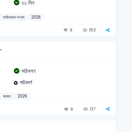
৩১ দিন
তারিখবাচক সংখ্যা
2026
153
6
ে-
সচিবগণ
সচিববর্গ
বহুবচন
2026
127
9