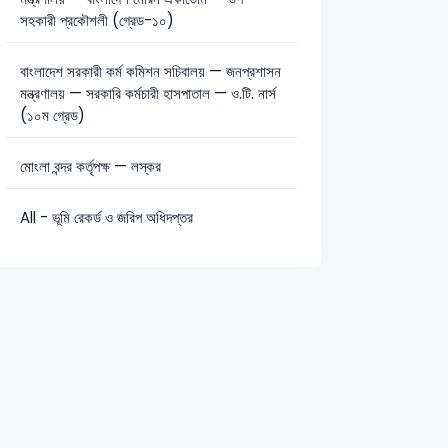
সহকারী প্রকৌশলী (গ্রেড-১০)
বাংলাদেশ সরকারী কর্ম কমিশন সচিবালয় — জনপ্রশাসন
মন্ত্রণালয় — সরকারি কর্মচারী হাসপাতাল — ও.টি. নার্স
(১০ম গ্রেড)
মোংলা বন্দর কর্তৃপক্ষ — লস্কর
All - ভূমি রেকর্ড ও জরিপ অধিদপ্তর
2015
Pre-Primary Teacher-2013
Primary Assistant Teacher-20