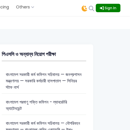
icing
Others
Sign In
পিএসসি ও অন্যান্য নিয়োগ পরীক্ষা
বাংলাদেশ সরকারী কর্ম কমিশন সচিবালয় — জনপ্রশাসন
মন্ত্রণালয় — সরকারি কর্মচারী হাসপাতাল — সিনিয়র
স্টাফ নার্স
বাংলাদেশ পরমাণু শক্তি কমিশন - ল্যাবরেটরি
অ্যাটেনডেন্ট
বাংলাদেশ সরকারী কর্ম কমিশন সচিবালয় — নৌপরিবহন
মন্ত্রণালয় — বাংলাদেশ মেরিন একাডেমি — উপ-