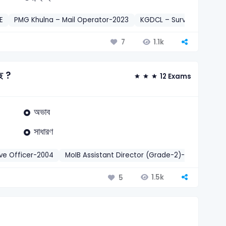
E
PMG Khulna – Mail Operator-2023
KGDCL – Surveyor-2024
1.1k
7
ছে ?
12 Exams
অভাব
সাধারণ
ive Officer-2004
MoIB Assistant Director (Grade-2)-2003
Sona
1.5k
5