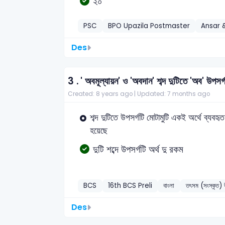
২০
PSC
BPO Upazila Postmaster
Ansar 
Des
3 .
' অবমূল্যায়ন' ও 'অবদান' শব্দ দুটিতে 'অব' উপসর্
Created: 8 years ago |
Updated: 7 months ago
শব্দ দুটিতে উপসর্গটি মোটামুটি একই অর্থে ব্যবহৃত
হয়েছে
দুটি শব্দে উপসর্গটি অর্থ দু রকম
BCS
16th BCS Preli
বাংলা
তৎসম (সংস্কৃত) উ
Des