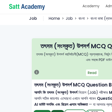
Academy
Adm
Job
Home
Job
বাংলা
বাংলা ভাষা (ব্যা
তৎসম (সংস্কৃত) উপসর্গ MC
তৎসম (সংস্কৃত) উপসর্গ বহুনির্বাচনী(MCQ) প্রশ্নব্যাংক, নির্ভুল 
এবং সহজে PDF ডাউনলো
Read
তৎসম (সংস্কৃত) উপসর্গ MCQ Question
আপনি কি তৎসম (সংস্কৃত) উপসর্গ
নিয়োগ (Job) পরীক্ষার
MC
আপনি সঠিক জায়গায় এসেছেন। এখানে আপনি পাবেন
Questi
AI ডাউট সলভিং এবং রিয়েল এক্সাম অভিজ্ঞতা
— যা আপনার প্রস্তু