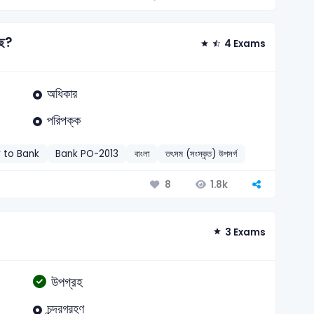
ছে?
4 Exams
অধিকার
পরিপক্ক
r to Bank
Bank PO-2013
বাংলা
তৎসম (সংস্কৃত) উপসর্গ
1.8k
8
3 Exams
উপগ্রহ
চন্দ্রগ্রহণ