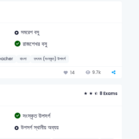
সমরেশ বসু
রাজশেখর বসু
eacher
বাংলা
তৎসম (সংস্কৃত) উপসর্গ
9.7k
14
8 Exams
সংস্কৃত উপসর্গ
উপসর্গ স্থানীয় অব্যয়