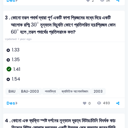
Des
2k
2
3 .
কোনো তরল পদার্থ দ্বারা পূর্ণ একটি ফাপা প্রিজমের মধ্যে দিয়ে একটি
30
°
∘
30
আলোক রশ্মি
নূন্যতম বিচ্যুতি কোণে প্রতিসরিত হয়।প্রিজম কোন
60
°
∘
60
হলে ,তরল পদার্থের প্রতিসরাংক কত?
Updated: 1 year ago
1.33
1.35
1.41
1.54
BAU
BAU-2003
পদার্থবিদ্যা
জ্যামিতিক আলোকবিজ্ঞান
2003
Des
493
0
4 .
কোনো এক ব্যক্তি স্পষ্ট দর্শনের নূন্যতম দূরত্ব মিটার।তিনি বিবর্ধক কাচ
হিসেবে মিটার ফোকাস দূরত্বের একটি উত্তল লেন্স ব্যবহার করেন।তিনি