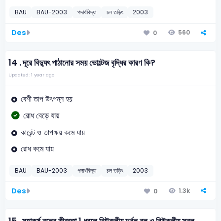
BAU
BAU-2003
পদার্থবিদ্যা
চল তড়িৎ
2003
Des
560
0
14 .
দূরে বিদ্যুৎ পাঠানোর সময় ভোল্টেজ বৃদ্ধির কারণ কি?
Updated: 1 year ago
বেশী তাপ উৎপন্ন হয়
রোধ বেড়ে যায়
কারেন্ট ও তাপক্ষয় কমে যায়
রোধ কমে যায়
BAU
BAU-2003
পদার্থবিদ্যা
চল তড়িৎ
2003
Des
1.3k
0