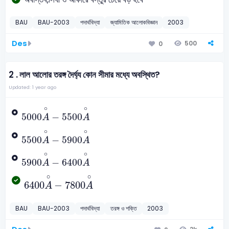
BAU
BAU-2003
পদার্থবিদ্যা
জ্যামিতিক আলোকবিজ্ঞান
2003
Des
500
0
2 .
লাল আলোর তরঙ্গ দৈর্ঘ্য কোন সীমার মধ্যে অবস্থিত?
Updated: 1 year ago
5000
A
∘
-
5500
A
∘
∘
∘
5000
−
5500
A
A
5500
A
∘
-
5900
A
∘
∘
∘
5500
−
5900
A
A
5900
A
∘
-
6400
A
∘
∘
∘
5900
−
6400
A
A
6400
A
∘
-
7800
A
∘
∘
∘
6400
−
7800
A
A
BAU
BAU-2003
পদার্থবিদ্যা
তরঙ্গ ও শক্তি
2003