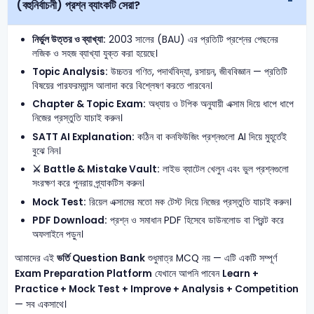
(বহুনির্বাচনী) প্রশ্ন ব্যাংকটি সেরা?
নির্ভুল উত্তর ও ব্যাখ্যা:
2003 সালের (BAU) এর প্রতিটি প্রশ্নের পেছনের
লজিক ও সহজ ব্যাখ্যা যুক্ত করা হয়েছে।
Topic Analysis:
উচ্চতর গণিত, পদার্থবিদ্যা, রসায়ন, জীববিজ্ঞান — প্রতিটি
বিষয়ের পারফরম্যান্স আলাদা করে বিশ্লেষণ করতে পারবেন।
Chapter & Topic Exam:
অধ্যায় ও টপিক অনুযায়ী এক্সাম দিয়ে ধাপে ধাপে
নিজের প্রস্তুতি যাচাই করুন।
SATT AI Explanation:
কঠিন বা কনফিউজিং প্রশ্নগুলো AI দিয়ে মুহূর্তেই
বুঝে নিন।
⚔️ Battle & Mistake Vault:
লাইভ ব্যাটেল খেলুন এবং ভুল প্রশ্নগুলো
সংরক্ষণ করে পুনরায় প্র্যাকটিস করুন।
Mock Test:
রিয়েল এক্সামের মতো মক টেস্ট দিয়ে নিজের প্রস্তুতি যাচাই করুন।
PDF Download:
প্রশ্ন ও সমাধান PDF হিসেবে ডাউনলোড বা প্রিন্ট করে
অফলাইনে পড়ুন।
আমাদের এই
ভর্তি Question Bank
শুধুমাত্র MCQ নয় — এটি একটি সম্পূর্ণ
Exam Preparation Platform
যেখানে আপনি পাবেন
Learn +
Practice + Mock Test + Improve + Analysis + Competition
— সব একসাথে।