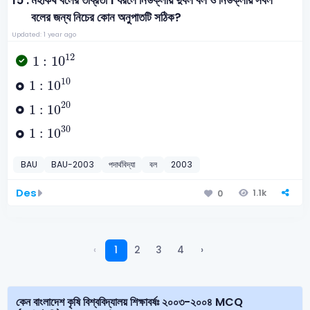
15 .
মহাকর্ষ বলের তীব্রতা 1 ধরলে নিউক্লীয় দুর্বল বল ও নিউক্লীয় সবল
বলের জন্য নিচের কোন অনুপাতটি সঠিক?
Updated: 1 year ago
1
:
10
12
12
1
:
10
1
:
10
10
10
1
:
10
1
:
10
20
20
1
:
10
1
:
10
30
30
1
:
10
BAU
BAU-2003
পদার্থবিদ্যা
বল
2003
Des
1.1k
0
‹
1
2
3
4
›
কেন বাংলাদেশ কৃষি বিশ্ববিদ্যালয় শিক্ষাবর্ষঃ ২০০৩-২০০৪ MCQ