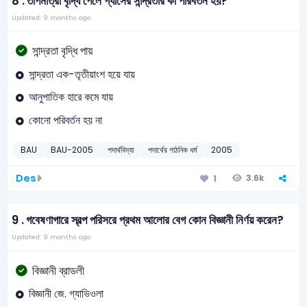
8 .
তাপমাত্রা বৃদ্ধি পেলে গ্যাসের সান্দ্রতার কী পরিবর্তন হয়?
Updated: 9 months ago
সান্দ্রতা বৃদ্ধি পায়
সান্দ্রতা এক-তৃতীয়াংশ হয়ে যায়
আনুপাতিক হারে কমে যায়
কোনো পরিবর্তন হয় না
BAU
BAU-2005
পদার্থবিদ্যা
পদার্থের গাঠনিক ধর্ম
2005
Des
3.6k
1
9 .
গবেষণাগারে স্বল্প পরিসরে প্রথম আলোর বেগ কোন বিজ্ঞানী নির্ণয় করেন?
Updated: 9 months ago
বিজ্ঞানী ব্রাডলী
বিজ্ঞানী জে. গ্যাভিওলা