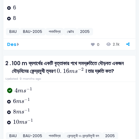
6
8
BAU
BAU-2005
পদার্থবিদ্যা
ভেক্টর
2005
Des
2.1k
0
2 .
100 m ব্যসার্থের একটি বৃত্তাকার পথে সমদ্রুতিতে দৌড়বত একজন
0
.
16
m
s
-
2
−
2
0
.
16
দৌড়বিদের কেন্দ্রমুখী ত্বরণ
। তার দ্রুতি কত?
m
s
Updated: 9 months ago
4
m
s
-
1
−
1
4
m
s
6
m
s
-
1
−
1
6
m
s
8
m
s
-
1
−
1
8
m
s
10
m
s
-
1
−
1
10
m
s
BAU
BAU-2005
পদার্থবিদ্যা
কেন্দ্রমুখী ও কেন্দ্রবিমুখী বল
2005