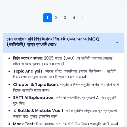
‹
1
2
3
4
›
কেন বাংলাদেশ কৃষি বিশ্ববিদ্যালয় শিক্ষাবর্ষঃ ২০০৫-২০০৬ MCQ
(বহুনির্বাচনী) প্রশ্ন ব্যাংকটি সেরা?
নির্ভুল উত্তর ও ব্যাখ্যা:
2005 সালের (BAU) এর প্রতিটি প্রশ্নের পেছনের
লজিক ও সহজ ব্যাখ্যা যুক্ত করা হয়েছে।
Topic Analysis:
উচ্চতর গণিত, পদার্থবিদ্যা, রসায়ন, জীববিজ্ঞান — প্রতিটি
বিষয়ের পারফরম্যান্স আলাদা করে বিশ্লেষণ করতে পারবেন।
Chapter & Topic Exam:
অধ্যায় ও টপিক অনুযায়ী এক্সাম দিয়ে ধাপে ধাপে
নিজের প্রস্তুতি যাচাই করুন।
SATT AI Explanation:
কঠিন বা কনফিউজিং প্রশ্নগুলো AI দিয়ে মুহূর্তেই
বুঝে নিন।
⚔️ Battle & Mistake Vault:
লাইভ ব্যাটেল খেলুন এবং ভুল প্রশ্নগুলো
সংরক্ষণ করে পুনরায় প্র্যাকটিস করুন।
Mock Test:
রিয়েল এক্সামের মতো মক টেস্ট দিয়ে নিজের প্রস্তুতি যাচাই করুন।