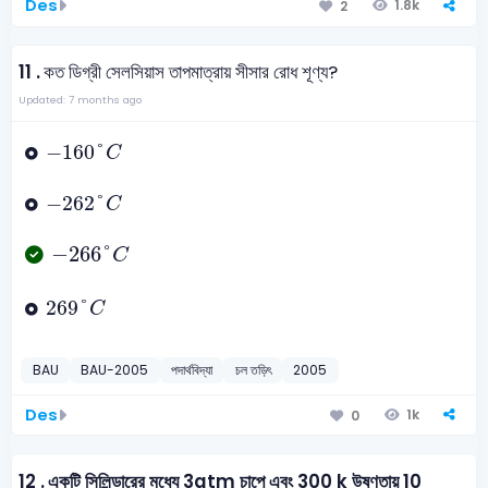
Des
1.8k
2
11 .
কত ডিগ্রী সেলসিয়াস তাপমাত্রায় সীসার রোধ শূণ্য?
Updated: 7 months ago
-
160
°
C
−
160
°
C
-
262
°
C
−
262
°
C
-
266
°
C
−
266
°
C
269
°
C
269
°
C
BAU
BAU-2005
পদার্থবিদ্যা
চল তড়িৎ
2005
Des
1k
0
12 .
একটি সিলিন্ডারের মধ্যে 3atm চাপে এবং 300 k উষ্ণতায় 10