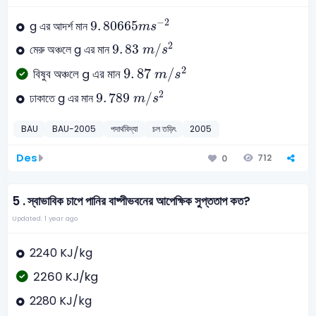
9
.
80665
m
s
-
2
−
2
9
.
80665
g এর আদর্শ মান
m
s
9
.
83
m
/
s
2
2
9
.
83
/
মেরু অঞ্চলে g এর মান
m
s
9
.
87
m
/
s
2
2
9
.
87
/
বিষুব অঞ্চলে g এর মান
m
s
9
.
789
m
/
s
2
2
9
.
789
/
ঢাকাতে g এর মান
m
s
BAU
BAU-2005
পদার্থবিদ্যা
চল তড়িৎ
2005
Des
712
0
5 .
স্বাভাবিক চাপে পানির বাষ্পীভবনের আপেক্ষিক সুপ্ততাপ কত?
Updated: 1 year ago
2240 KJ/kg
2260 KJ/kg
2280 KJ/kg