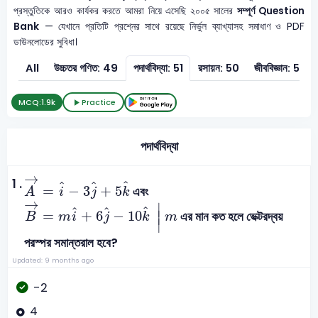
প্রস্তুতিকে আরও কার্যকর করতে আমরা নিয়ে এসেছি ২০০৫ সালের
সম্পূর্ণ Question
Bank
— যেখানে প্রতিটি প্রশ্নের সাথে রয়েছে নির্ভুল ব্যাখ্যাসহ সমাধাণ ও PDF
ডাউনলোডের সুবিধা।
All
উচ্চতর গণিত: 49
পদার্থবিদ্যা: 51
রসায়ন: 50
জীববিজ্ঞান: 50
MCQ:
1.9k
Practice
পদার্থবিদ্যা
A
→
=
i
^
-
3
j
^
+
5
k
^
→
1 .
ˆ
ˆ
ˆ
=
−
3
+
5
এবং
A
i
j
k
B
→
=
m
i
^
+
6
j
^
-
10
k
^
|
m
→
∣
ˆ
ˆ
ˆ
=
+
6
−
10
∣
এর মান কত হলে ভেক্টরদ্বয়
B
m
i
j
k
m
∣
পরস্পর সমান্তরাল হবে?
Updated: 9 months ago
-2
4