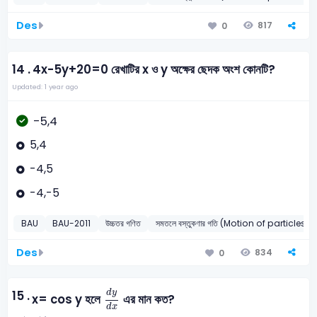
Des
817
0
14 .
4x-5y+20=0 রেখাটির x ও y অক্ষের ছেদক অংশ কোনটি?
Updated: 1 year ago
-5,4
5,4
-4,5
-4,-5
BAU
BAU-2011
উচ্চতর গণিত
সমতলে বস্তুকণার গতি (Motion of particles i
Des
834
0
d
y
d
x
15 .
d
y
x= cos y হলে
এর মান কত?
d
x