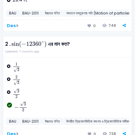
BAU
BAU-2011
উচ্চতর গণিত
সমতলে বস্তুকণার গতি (Motion of particles i
Des
748
0
sin
-
12360
°
sin
(
−
12360
°
)
2 .
এর মান কত?
Updated: 7 months ago
1
3
1
√
3
2
3
2
3
√
3
2
√
3
2
-
3
2
√
3
−
2
BAU
BAU-2011
উচ্চতর গণিত
বিপরীত ত্রিকোণমিতিক ফাংশন ও ত্রিকোণমিতিক
Des
738
0