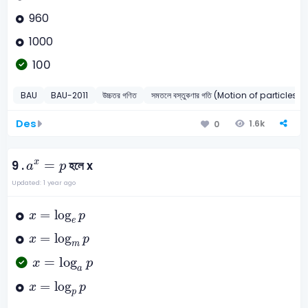
960
1000
100
BAU
BAU-2011
উচ্চতর গণিত
সমতলে বস্তুকণার গতি (Motion of particles i
Des
1.6k
0
a
x
=
p
=
x
9 .
হলে x
a
p
Updated: 1 year ago
x
=
log
e
p
=
log
x
p
e
x
=
log
m
p
=
log
x
p
m
x
=
log
a
p
=
log
x
p
a
x
=
log
p
p
=
log
x
p
p