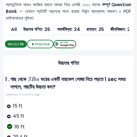
প্রস্তুতিকে আরও কার্যকর করতে আমরা নিয়ে এসেছি ২০১১ সালের
সম্পূর্ণ Question
Bank
— যেখানে প্রতিটি প্রশ্নের সাথে রয়েছে নির্ভুল ব্যাখ্যাসহ সমাধাণ ও PDF
ডাউনলোডের সুবিধা।
All
উচ্চতর গণিত: 26
পদার্থবিদ্যা: 24
রসায়ন: 25
জীববিজ্ঞান: 25
MCQ:
1.9k
Practice
উচ্চতর গণিত
31
b
s
1 .
গাছ থেকে
ভরের একটি নারকেল সোজা নিচে পড়তে 1 sec সময়
31
b
s
লাগলে, গাছটির উচ্চতা কত?
Updated: 11 months ago
15 ft
45 ft
16 ft
29.4 ft