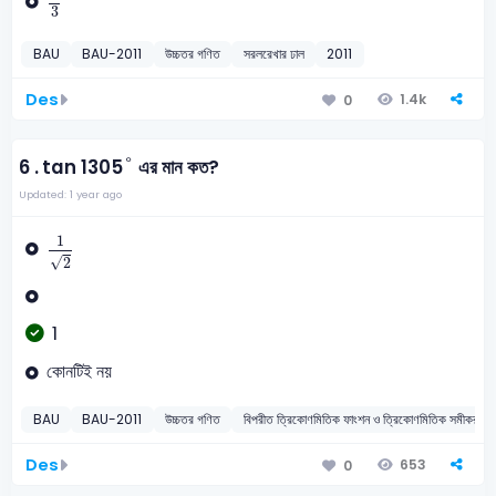
3
BAU
BAU-2011
উচ্চতর গণিত
সরলরেখার ঢাল
2011
Des
1.4k
0
°
°
6 .
tan 1305
এর মান কত?
Updated: 1 year ago
1
2
1
√
2
1
কোনটিই নয়
BAU
BAU-2011
উচ্চতর গণিত
বিপরীত ত্রিকোণমিতিক ফাংশন ও ত্রিকোণমিতিক
Des
653
0