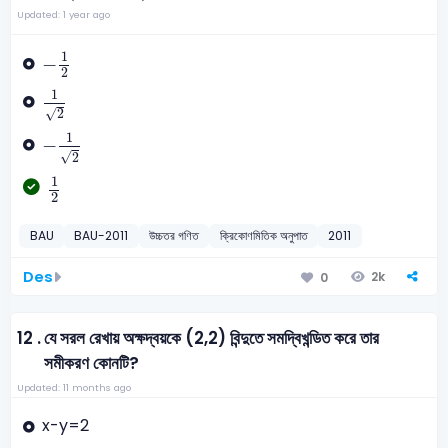
Updated: 1 year ago
-
1
2
1
−
2
1
2
1
√
2
-
1
2
1
−
√
2
1
2
1
2
BAU
BAU-2011
উচ্চতর গণিত
ক্রিকোণমিতিক অনুপাত
2011
Des
2k
0
12 .
যে সরল রেখায় অক্ষদ্বয়কে (2,2) বিন্দুতে সমদ্বিখন্ডিত করে তার
সমীকরণ কোনটি?
Updated: 11 months ago
x-y=2