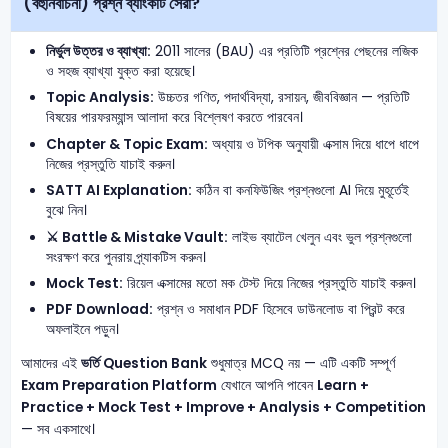
(বহুনির্বাচনী) প্রশ্ন ব্যাংকটি সেরা?
নির্ভুল উত্তর ও ব্যাখ্যা:
2011 সালের (BAU) এর প্রতিটি প্রশ্নের পেছনের লজিক
ও সহজ ব্যাখ্যা যুক্ত করা হয়েছে।
Topic Analysis:
উচ্চতর গণিত, পদার্থবিদ্যা, রসায়ন, জীববিজ্ঞান — প্রতিটি
বিষয়ের পারফরম্যান্স আলাদা করে বিশ্লেষণ করতে পারবেন।
Chapter & Topic Exam:
অধ্যায় ও টপিক অনুযায়ী এক্সাম দিয়ে ধাপে ধাপে
নিজের প্রস্তুতি যাচাই করুন।
SATT AI Explanation:
কঠিন বা কনফিউজিং প্রশ্নগুলো AI দিয়ে মুহূর্তেই
বুঝে নিন।
⚔️ Battle & Mistake Vault:
লাইভ ব্যাটেল খেলুন এবং ভুল প্রশ্নগুলো
সংরক্ষণ করে পুনরায় প্র্যাকটিস করুন।
Mock Test:
রিয়েল এক্সামের মতো মক টেস্ট দিয়ে নিজের প্রস্তুতি যাচাই করুন।
PDF Download:
প্রশ্ন ও সমাধান PDF হিসেবে ডাউনলোড বা প্রিন্ট করে
অফলাইনে পড়ুন।
আমাদের এই
ভর্তি Question Bank
শুধুমাত্র MCQ নয় — এটি একটি সম্পূর্ণ
Exam Preparation Platform
যেখানে আপনি পাবেন
Learn +
Practice + Mock Test + Improve + Analysis + Competition
— সব একসাথে।