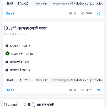
BAU
BAU-2011
উচ্চতর গণিত
সমতলে বস্তুকণার গতি (Motion of particles i
Des
545
0
e
i
x
i
x
10 .
এর জন্য কোনটি সত্য?
e
Updated: 1 year ago
cosx- i sinx
cosx+ i sinx
sinx+i cosx
sinx- i cosx
BAU
BAU-2011
উচ্চতর গণিত
সমতলে বস্তুকণার গতি (Motion of particles i
Des
477
0
cos
-
1500
°
cos
(
−
1500
°
)
11 .
এর মান কত?