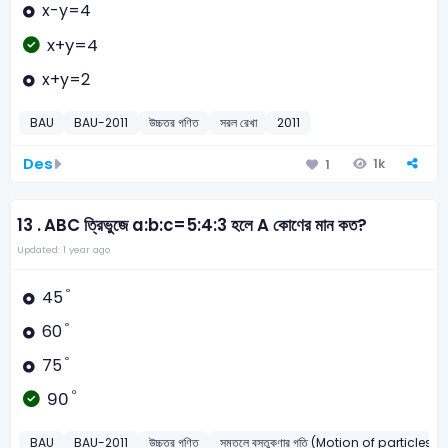
x-y=4
x+y=4
x+y=2
BAU
BAU-2011
উচ্চতর গণিত
সরল রেখা
2011
Des
1k
1
13 .
ABC ত্রিভুজে a:b:c=5:4:3 হলে A কোণের মান কত?
Updated: 1 year ago
°
°
45
°
°
60
°
°
75
°
°
90
BAU
BAU-2011
উচ্চতর গণিত
সমতলে বস্তুকণার গতি (Motion of particles i