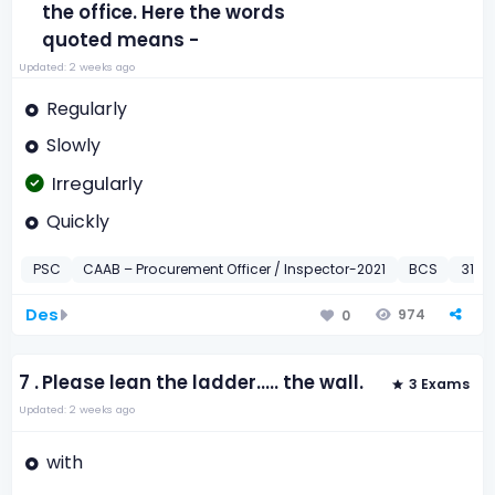
the office. Here the words
quoted means -
Updated: 2 weeks ago
Regularly
Slowly
Irregularly
Quickly
PSC
CAAB – Procurement Officer / Inspector-2021
BCS
31st 
Des
974
0
7 .
Please lean the ladder..... the wall.
3 Exams
Updated: 2 weeks ago
with