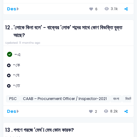
Des
3.1k
6
12 .
'লোকে কিনা বলে' - বাক্যের 'লোক' শব্দের সাথে কোণ বিভক্তি যুক্ত
আছে?
Updated: 11 months ago
-এ
-কে
-যে
-তে
PSC
CAAB – Procurement Officer / Inspector-2021
বাংলা
বিভক্তি
Des
8.2k
2
13 .
গগণে গরজে 'মেঘ'। মেঘ কোন কারক?