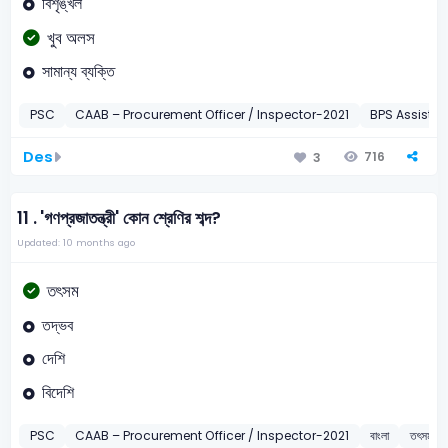
বিশৃঙ্খল
খুব অলস
সামান্য ব্যক্তি
PSC
CAAB – Procurement Officer / Inspector-2021
BPS Assistan
Des
716
3
11 .
'গণপ্রজাতন্ত্রী' কোন শ্রেণির শব্দ?
Updated: 10 months ago
তৎসম
তদ্ভব
দেশি
বিদেশি
PSC
CAAB – Procurement Officer / Inspector-2021
বাংলা
তৎসম শব্দ