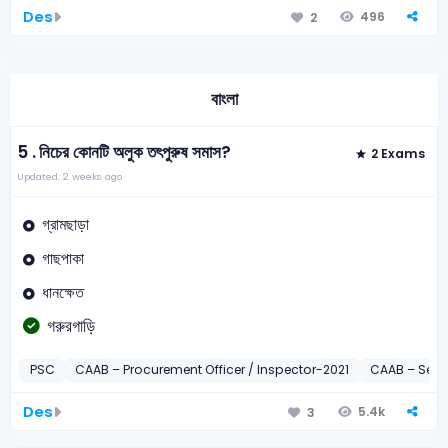
Des
496
2
বাংলা
5 .
নিচের কোনটি অলুক তৎপুরুষ সমাস?
2 Exams
Updated: 2 weeks ago
গ্রামছাড়া
গাছপাকা
ধানক্ষেত
গরুরগাড়ি
PSC
CAAB – Procurement Officer / Inspector-2021
CAAB – Secu
Des
5.4k
3