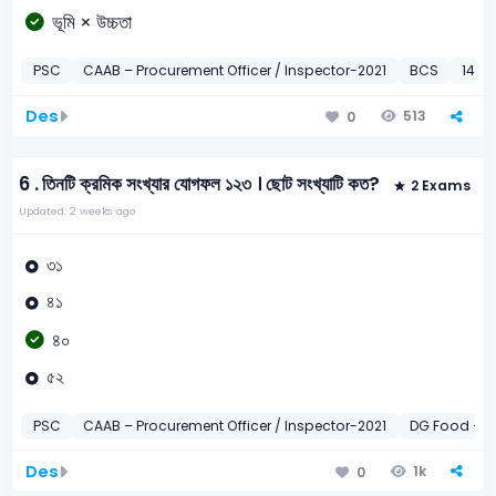
ভূমি × উচ্চতা
PSC
CAAB – Procurement Officer / Inspector-2021
BCS
14th 
Des
513
0
6 .
তিনটি ক্রমিক সংখ্যার যোগফল ১২৩ । ছোট সংখ্যাটি কত?
2 Exams
Updated: 2 weeks ago
৩১
৪১
৪০
৫২
PSC
CAAB – Procurement Officer / Inspector-2021
DG Food – A
Des
1k
0