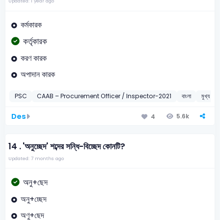
Updated: 1 year ago
কর্মকারক
কর্তৃকারক
করণ কারক
অপাদান কারক
PSC
CAAB – Procurement Officer / Inspector-2021
বাংলা
মুখ্য কর্তা
Des
5.6k
4
14 .
'অনুচ্ছেদ' শব্দের সন্ধি-বিচ্ছেদ কোনটি?
Updated: 7 months ago
অনু+ছেদ
অনু+চ্ছেদ
অণু+ছেদ