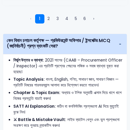
‹
1
2
3
4
5
6
›
কেন বিমান চলাচল কর্তৃপক্ষ — প্রকিউরমেন্ট অফিসার / ইন্সপেক্টর MCQ
(বহুনির্বাচনী) প্রশ্ন ব্যাংকটি সেরা?
নির্ভুল উত্তর ও ব্যাখ্যা:
2021 সালের (CAAB – Procurement Officer
/ Inspector) এর প্রতিটি প্রশ্নের পেছনের লজিক ও সহজ ব্যাখ্যা যুক্ত করা
হয়েছে।
Topic Analysis:
বাংলা, English, গণিত, সাধারণ জ্ঞান, সাধারণ বিজ্ঞান —
প্রতিটি বিষয়ের পারফরম্যান্স আলাদা করে বিশ্লেষণ করতে পারবেন।
Chapter & Topic Exam:
অধ্যায় ও টপিক অনুযায়ী এক্সাম দিয়ে ধাপে ধাপে
নিজের প্রস্তুতি যাচাই করুন।
SATT AI Explanation:
কঠিন বা কনফিউজিং প্রশ্নগুলো AI দিয়ে মুহূর্তেই
বুঝে নিন।
⚔️ Battle & Mistake Vault:
লাইভ ব্যাটেল খেলুন এবং ভুল প্রশ্নগুলো
সংরক্ষণ করে পুনরায় প্র্যাকটিস করুন।