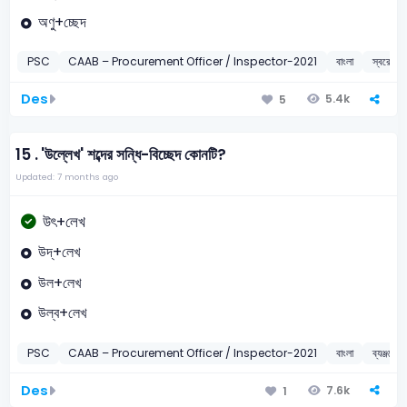
অণু+চ্ছেদ
PSC
CAAB – Procurement Officer / Inspector-2021
বাংলা
স্বরে-ব্যঞ
Des
5.4k
5
15 .
'উল্লেখ' শব্দের সন্ধি-বিচ্ছেদ কোনটি?
Updated: 7 months ago
উৎ+লেখ
উদ্‌+লেখ
উল+লেখ
উল্ব+লেখ
PSC
CAAB – Procurement Officer / Inspector-2021
বাংলা
ব্যঞ্জনে-ব্
Des
7.6k
1