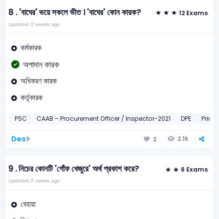
8 .
'বাঘের' ভয়ে সকলে ভীত । 'বাঘের' কোন কারক?
12 Exams
Updated: 2 weeks ago
কর্মকারক
অপাদান কারক
অধিকরণ কারক
কর্তৃকারক
PSC
CAAB – Procurement Officer / Inspector-2021
DPE
Prima
Des
2.1k
2
9 .
নিচের কোনটি 'গোঁফ খেজুরে' অর্থ প্রকাশ করে?
6 Exams
Updated: 2 weeks ago
বেহায়া