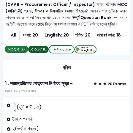
(CAAB – Procurement Officer / Inspector)
নিয়োগ পরীক্ষার
MCQ
(বহুনির্বাচনী) প্রশ্ন, উত্তর ও বিস্তারিত সমাধান
খুঁজছেন? আপনার প্রস্তুতিকে আরও
কার্যকর করতে আমরা নিয়ে এসেছি ২০২১ সালের
সম্পূর্ণ Question Bank
— যেখানে
প্রতিটি প্রশ্নের সাথে রয়েছে নির্ভুল ব্যাখ্যাসহ সমাধাণ ও PDF ডাউনলোডের সুবিধা।
All
বাংলা: 20
English: 20
গণিত: 20
সাধারণ জ্ঞান: 18
সাধা
MCQ:
61.2k
CQ:
57.1k
Practice
গণিত
1 .
সামান্তরিকের ক্ষেত্রফল নির্ণয়ের সূত্র -
20 Exams
Updated: 2 weeks ago
১
২
১
(ভূমি × উচ্চতা)
২
দৈর্ঘ × প্রস্থ
২(দৈর্ঘ × প্রস্থ)