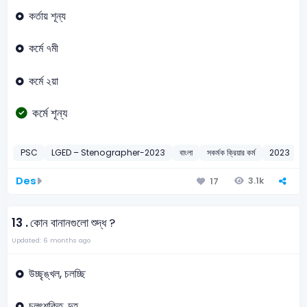
কর্তায় শূন্য
কর্মে ৭মী
কর্মে ২য়া
কর্মে শূন্য
PSC
LGED – Stenographer-2023
বাংলা
সকর্মক ক্রিয়ার কর্ম
2023
Des
3.1k
17
13 .
কোন বানানগুলো শুদ্ধ ?
Updated: 6 months ago
উচ্ছৃঙ্খল, চলচ্ছি
চলৎশক্তি, দুহ