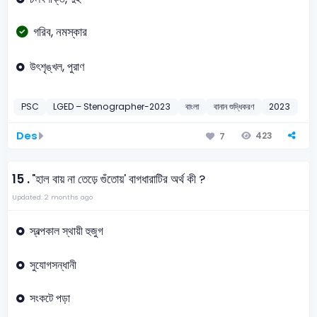
গরিব, নমস্কার
উৎশৃঙ্খল, পুরাণ
PSC
LGED – Stenographer-2023
বাংলা
বানান শুদ্ধিকরণ
2023
Des
423
7
15 .
"হাল বায় না তেড়ে গুঁতোয়' বাগধারাটির অর্থ কী ?
Updated: 2 months ago
স্বল্পকাল স্থায়ী হুজুগ
সুযোগসন্ধানী
সংকটে পড়া