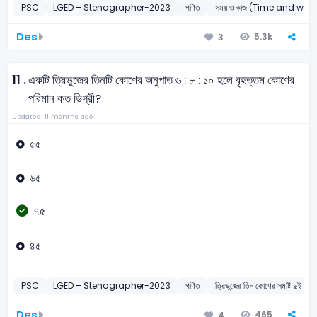
PSC
LGED – Stenographer-2023
গণিত
সময় ও কাজ (Time and work
Des
5.3k
3
11 .
একটি ত্রিভুজের তিনটি কোণের অনুপাত ৬ : ৮ : ১০ হলে বৃহত্তম কোণের
পরিমান কত ডিগ্রী?
Updated: 11 months ago
৫৫
৬৫
৭৫
৪৫
PSC
LGED – Stenographer-2023
গণিত
ত্রিভুজের তিন কোণের সমষ্টি দুই সম
Des
465
4