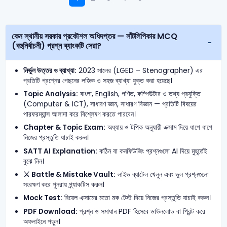
কেন স্থানীয় সরকার প্রকৌশল অধিদপ্তর — সাঁটলিপিকার MCQ
(বহুনির্বাচনী) প্রশ্ন ব্যাংকটি সেরা?
নির্ভুল উত্তর ও ব্যাখ্যা:
2023 সালের (LGED – Stenographer) এর
প্রতিটি প্রশ্নের পেছনের লজিক ও সহজ ব্যাখ্যা যুক্ত করা হয়েছে।
Topic Analysis:
বাংলা, English, গণিত, কম্পিউটার ও তথ্য প্রযুক্তি
(Computer & ICT), সাধারণ জ্ঞান, সাধারণ বিজ্ঞান — প্রতিটি বিষয়ের
পারফরম্যান্স আলাদা করে বিশ্লেষণ করতে পারবেন।
Chapter & Topic Exam:
অধ্যায় ও টপিক অনুযায়ী এক্সাম দিয়ে ধাপে ধাপে
নিজের প্রস্তুতি যাচাই করুন।
SATT AI Explanation:
কঠিন বা কনফিউজিং প্রশ্নগুলো AI দিয়ে মুহূর্তেই
বুঝে নিন।
⚔️ Battle & Mistake Vault:
লাইভ ব্যাটেল খেলুন এবং ভুল প্রশ্নগুলো
সংরক্ষণ করে পুনরায় প্র্যাকটিস করুন।
Mock Test:
রিয়েল এক্সামের মতো মক টেস্ট দিয়ে নিজের প্রস্তুতি যাচাই করুন।
PDF Download:
প্রশ্ন ও সমাধান PDF হিসেবে ডাউনলোড বা প্রিন্ট করে
অফলাইনে পড়ুন।