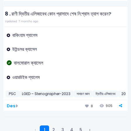
8 .
রাণী দ্বিতীয় এলিজাবেথ কোন প্রাসাদে শেষ নি:শ্বাস ত্যাগ করেন?
Updated: 7 months ago
বাকিংহাম প্যালেস
উইন্ডসর ক্যাসেল
বালমোরাল ক্যাসেল
ওয়ারউইক প্যালেস
PSC
LGED – Stenographer-2023
সাধারণ জ্ঞান
দ্বিতীয় এলিজাবেথ
2023
Des
905
8
‹
1
2
3
4
5
›