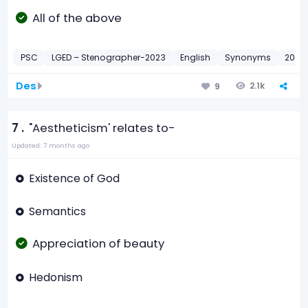
All of the above
PSC
LGED – Stenographer-2023
English
Synonyms
2023
Des
2.1k
9
7 .
"Aestheticism' relates to-
Updated: 7 months ago
Existence of God
Semantics
Appreciation of beauty
Hedonism