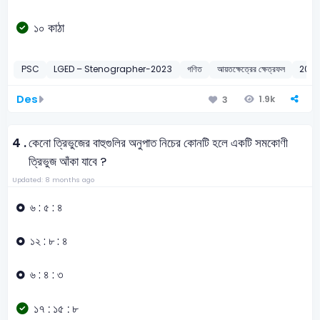
১০ কাঠা
PSC
LGED – Stenographer-2023
গণিত
আয়তক্ষেত্রের ক্ষেত্রফল
202
Des
1.9k
3
4 .
কেনো ত্রিভুজের বাহুগুলির অনুপাত নিচের কোনটি হলে একটি সমকোণী
ত্রিভুজ আঁকা যাবে ?
Updated: 8 months ago
৬ : ৫ : ৪
১২ : ৮ : ৪
৬ : ৪ : ৩
১৭ : ১৫ : ৮