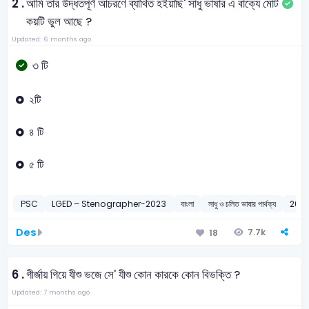
2 .
আমি তার উদ্ধতপূর্ণ আচরণে ব্যাথিত হইয়াছি' সাধু ভাষার এ বাক্যে মোট
কয়টি ভুল আছে ?
Updated: 6 months ago
৩ টি
২টি
৪ টি
৫ টি
PSC
LGED – Stenographer-2023
বাংলা
সাধু ও চলিত ভাষার পার্থক্য
202
Des
7.7k
18
6 .
গীর্জায় গিয়ে যীশু ভজে সে' যীশু কোন কারকে কোন বিভক্তি ?
Updated: 7 months ago