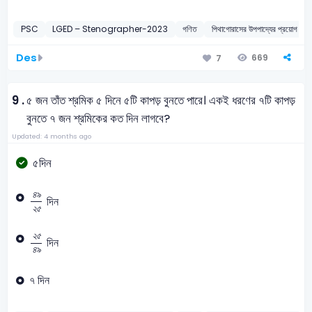
PSC
LGED – Stenographer-2023
গণিত
পিথাগোরাসের উপপাদ্যের প্র
Des
669
7
9 .
৫ জন তাঁত শ্রমিক ৫ দিনে ৫টি কাপড় বুনতে পারে। একই ধরণের ৭টি কাপড়
বুনতে ৭ জন শ্রমিকের কত দিন লাগবে?
Updated: 4 months ago
৫দিন
৪
৯
২
৫
৪
৯
দিন
২
৫
২
৫
৪
৯
২
৫
দিন
৪
৯
৭ দিন