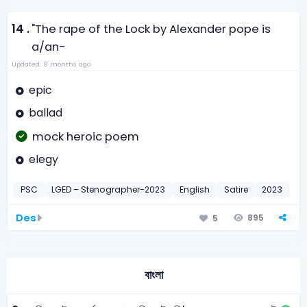
14 .
"The rape of the Lock by Alexander pope is
a/an-
Updated: 8 months ago
epic
ballad
mock heroic poem
elegy
PSC
LGED – Stenographer-2023
English
Satire
2023
Des
895
5
বাংলা