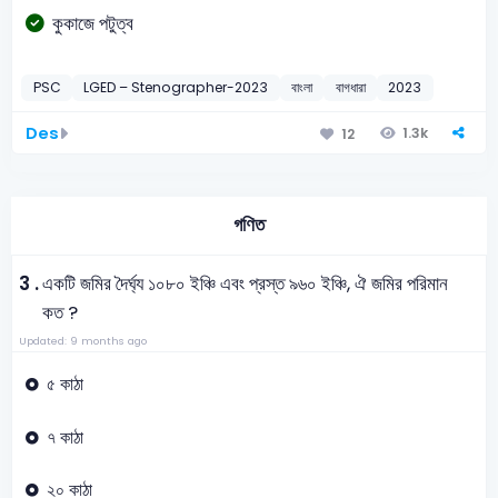
কুকাজে পটুত্ব
PSC
LGED – Stenographer-2023
বাংলা
বাগধারা
2023
Des
1.3k
12
গণিত
3 .
একটি জমির দৈর্ঘ্য ১০৮০ ইঞ্চি এবং প্রস্ত ৯৬০ ইঞ্চি, ঐ জমির পরিমান
কত ?
Updated: 9 months ago
৫ কাঠা
৭ কাঠা
২০ কাঠা