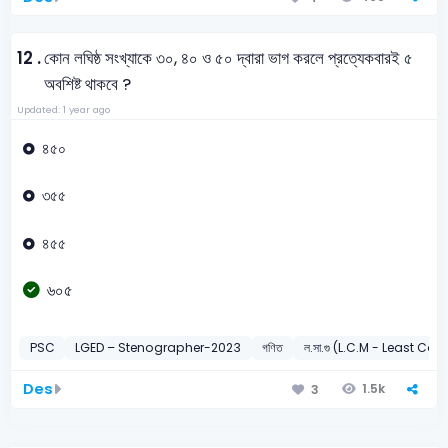
12 .
কোন লঘিষ্ঠ সংখ্যাকে ৩০, ৪০ ও ৫০ দ্বারা ভাগ করলে প্রত্যেকবারই ৫
অবশিষ্ট থাকবে ?
Updated: 1 year ago
৪৫০
৩৫৫
৪৫৫
৬০৫
PSC
LGED – Stenographer-2023
গণিত
ল.সা.গু (L.C.M - Least C
Des
1.5k
3