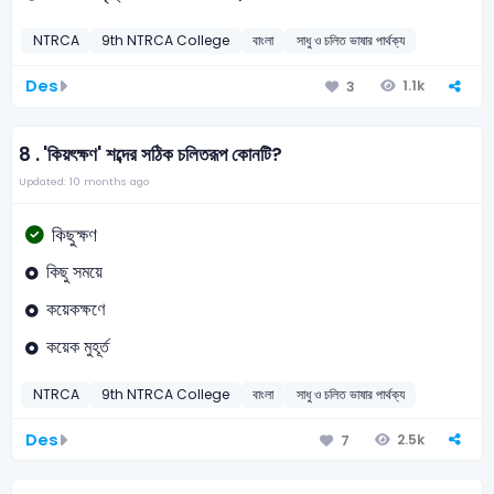
NTRCA
9th NTRCA College
বাংলা
সাধু ও চলিত ভাষার পার্থক্য
Des
1.1k
3
8 .
'কিয়ৎক্ষণ' শব্দের সঠিক চলিতরূপ কোনটি?
Updated: 10 months ago
কিছুক্ষণ
কিছু সময়ে
কয়েকক্ষণে
কয়েক মুহূর্ত
NTRCA
9th NTRCA College
বাংলা
সাধু ও চলিত ভাষার পার্থক্য
Des
2.5k
7