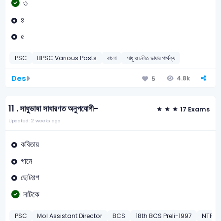
৩
৪
৫
PSC
BPSC Various Posts
বাংলা
সাধু ও চলিত ভাষার পার্থক্য
Des
4.8k
5
11 .
সাধুভাষা সাধারণত অনুপযোগী-
17 Exams
Updated: 2 weeks ago
কবিতায়
গানে
ছোটগল্প
নাটকে
PSC
MoI Assistant Director
BCS
18th BCS Preli-1997
NTRC