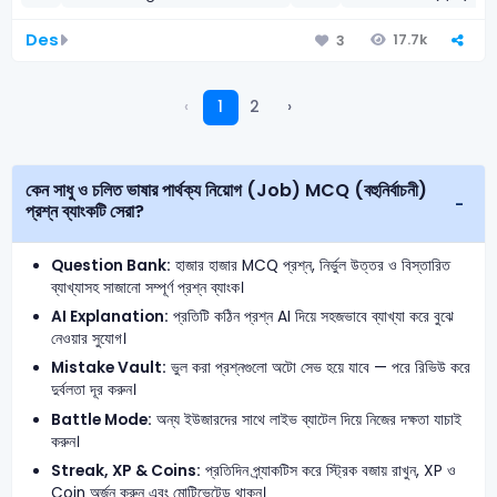
Des
17.7k
3
‹
1
2
›
কেন সাধু ও চলিত ভাষার পার্থক্য নিয়োগ (Job) MCQ (বহুনির্বাচনী)
প্রশ্ন ব্যাংকটি সেরা?
Question Bank:
হাজার হাজার MCQ প্রশ্ন, নির্ভুল উত্তর ও বিস্তারিত
ব্যাখ্যাসহ সাজানো সম্পূর্ণ প্রশ্ন ব্যাংক।
AI Explanation:
প্রতিটি কঠিন প্রশ্ন AI দিয়ে সহজভাবে ব্যাখ্যা করে বুঝে
নেওয়ার সুযোগ।
Mistake Vault:
ভুল করা প্রশ্নগুলো অটো সেভ হয়ে যাবে — পরে রিভিউ করে
দুর্বলতা দূর করুন।
Battle Mode:
অন্য ইউজারদের সাথে লাইভ ব্যাটেল দিয়ে নিজের দক্ষতা যাচাই
করুন।
Streak, XP & Coins:
প্রতিদিন প্র্যাকটিস করে স্ট্রিক বজায় রাখুন, XP ও
Coin অর্জন করুন এবং মোটিভেটেড থাকুন।