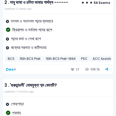
2 .
সাধু ভাষা ও চলিত ভাষার পার্থক্য ------
56 Exams
Updated: 2 weeks ago
তৎসম ও অতৎসম শব্দের ব্যবহারে
ক্রিয়াপদ ও সর্বনাম পদের রূপে
শব্দের কথা ও লেখা রূপে
বাক্যের সরলতা ও জটিলতায়
BCS
15th BCS Preli
16th BCS Preli-1994
PSC
ACC Assistant 
Des
105.1k
17
3 .
'গুরুচান্ডলী' দোষমুক্ত শব্দ কোনটি?
Updated: 7 months ago
শোবপোড়া
শবদাহ