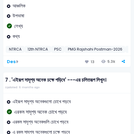
আঞ্চলিক
উপভাষা
লেখ্য
কথ্য
NTRCA
12th NTRCA
PSC
PMG Rajshahi Postman-2026
বাংল
Des
5.3k
13
7 .
'এইরূপ সাদৃশ্য অনেক চক্ষে পড়িবে' ---এর চলিতরূপ লিখুন।
Updated: 6 months ago
এইরূপ সাদৃশ্য অনেকগুলো চোখে পড়বে
এরকম সাদৃশ্য অনেক চোখে পড়বে
এরকম সাদৃশ্য অনেকগুলি চোখে পড়বে
এ রকম সাদৃশ্য অনেকগুলো চক্ষে পড়বে