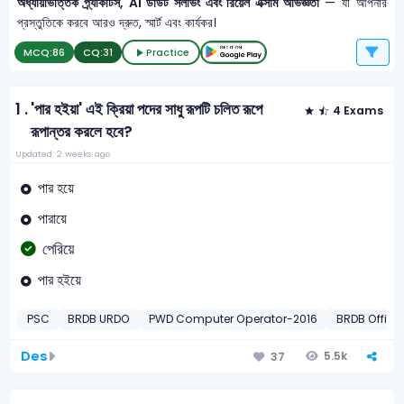
অধ্যায়ভিত্তিক প্র্যাকটিস, AI ডাউট সলভিং এবং রিয়েল এক্সাম অভিজ্ঞতা
— যা আপনার
প্রস্তুতিকে করবে আরও দ্রুত, স্মার্ট এবং কার্যকর।
MCQ:
86
CQ:
31
Practice
1 .
'পার হইয়া' এই ক্রিয়া পদের সাধু রূপটি চলিত রূপে
4 Exams
রূপান্তর করলে হবে?
Updated: 2 weeks ago
পার হয়ে
পারায়ে
পেরিয়ে
পার হইয়ে
PSC
BRDB URDO
PWD Computer Operator-2016
BRDB Office
Des
5.5k
37