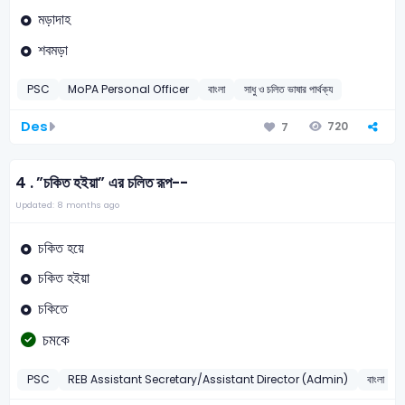
মড়াদাহ
শবমড়া
PSC
MoPA Personal Officer
বাংলা
সাধু ও চলিত ভাষার পার্থক্য
Des
720
7
4 .
”চকিত হইয়া” এর চলিত রূপ--
Updated: 8 months ago
চকিত হয়ে
চকিত হইয়া
চকিতে
চমকে
PSC
REB Assistant Secretary/Assistant Director (Admin)
বাংলা