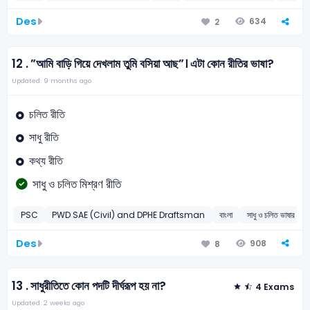
Des
634
2
12 .
”আমি বাড়ি গিয়ে দেখলাম তুমি বসিয়া আছ”। এটা কোন রীতির ভাষা?
Updated: 9 months ago
চলিত রীতি
সাধু রীতি
কথ্য রীতি
সাধু ও চলিত মিশ্রণ রীতি
PSC
PWD SAE (Civil) and DPHE Draftsman
বাংলা
সাধু ও চলিত ভাষার পার্থক
Des
908
8
13 .
সাধুরীতিতে কোন পদটি দীর্ঘরূপ হয় না?
4 Exams
Updated: 2 weeks ago