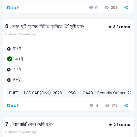
Des
206
0
6 .
কোন দুটি স্বরের মিলিত ধ্বনিতে 'ঐ' সৃষ্টি হয়?
3 Exams
Updated: 2 weeks ago
উ+ই
অ+ই
এ+ই
ই+ই
BUET
LGD SAE (Civil)-2026
PSC
CAAB – Security Officer-2021
Des
176
4
7 .
'আলমারি' কোন দেশি শব্দ?
2 Exams
Updated: 2 weeks ago