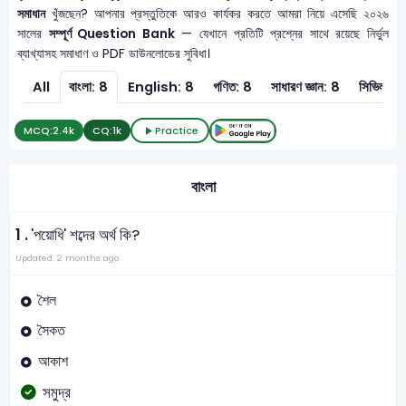
সমাধান
খুঁজছেন? আপনার প্রস্তুতিকে আরও কার্যকর করতে আমরা নিয়ে এসেছি ২০২৬
সালের
সম্পূর্ণ Question Bank
— যেখানে প্রতিটি প্রশ্নের সাথে রয়েছে নির্ভুল
ব্যাখ্যাসহ সমাধাণ ও PDF ডাউনলোডের সুবিধা।
All
বাংলা: 8
English: 8
গণিত: 8
সাধারণ জ্ঞান: 8
সিভিল কন
MCQ:
2.4k
CQ:
1k
Practice
বাংলা
1 .
'পয়োধি' শব্দের অর্থ কি?
Updated: 2 months ago
শৈল
সৈকত
আকাশ
সমুদ্র