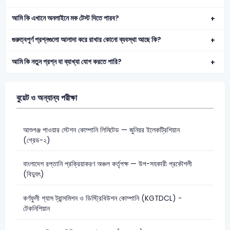
আমি কি এখানে অনলাইনে মক টেস্ট দিতে পারব?
গুরুত্বপূর্ণ প্রশ্নগুলো আলাদা করে রাখার কোনো ব্যবস্থা আছে কি?
আমি কি নতুন প্রশ্ন বা ব্যাখ্যা যোগ করতে পারি?
বুয়েট ও অন্যান্য পরীক্ষা
আশুগঞ্জ পাওয়ার স্টেশন কোম্পানি লিমিটেড — জুনিয়র ইলেকট্রিশিয়ান
(গ্রেড-২)
বাংলাদেশ রপ্তানি প্রক্রিয়াকরণ অঞ্চল কর্তৃপক্ষ — উপ-সহকারী প্রকৌশলী
(বিদ্যুৎ)
কর্ণফুলী গ্যাস ট্রান্সমিশন ও ডিস্ট্রিবিউশন কোম্পানি (KGTDCL) -
টেকনিশিয়ান