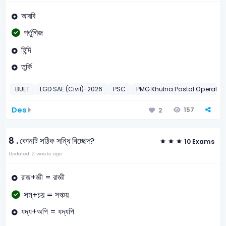
আরবি
পর্তুগিজ
হিন্দি
তুর্কি
BUET
LGD SAE (Civil)-2026
PSC
PMG Khulna Postal Operator
Des
157
2
8 .
কোনটি সঠিক সন্ধি বিচ্ছেদ?
10 Exams
Updated: 2 weeks ago
রাজ+জ্ঞী = রাজ্ঞী
সম্+চয় = সঞ্চয়
যদ্য+অপি = যদ্যপি