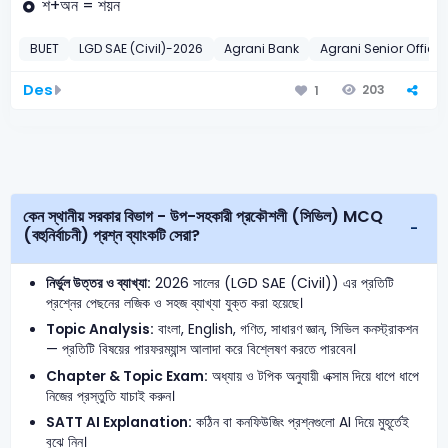
শ+অন = শয়ন
BUET
LGD SAE (Civil)-2026
Agrani Bank
Agrani Senior Office
Des
203
1
কেন স্থানীয় সরকার বিভাগ - উপ-সহকারী প্রকৌশলী (সিভিল) MCQ
(বহুনির্বাচনী) প্রশ্ন ব্যাংকটি সেরা?
নির্ভুল উত্তর ও ব্যাখ্যা:
2026 সালের (LGD SAE (Civil)) এর প্রতিটি
প্রশ্নের পেছনের লজিক ও সহজ ব্যাখ্যা যুক্ত করা হয়েছে।
Topic Analysis:
বাংলা, English, গণিত, সাধারণ জ্ঞান, সিভিল কনস্ট্রাকশন
— প্রতিটি বিষয়ের পারফরম্যান্স আলাদা করে বিশ্লেষণ করতে পারবেন।
Chapter & Topic Exam:
অধ্যায় ও টপিক অনুযায়ী এক্সাম দিয়ে ধাপে ধাপে
নিজের প্রস্তুতি যাচাই করুন।
SATT AI Explanation:
কঠিন বা কনফিউজিং প্রশ্নগুলো AI দিয়ে মুহূর্তেই
বুঝে নিন।