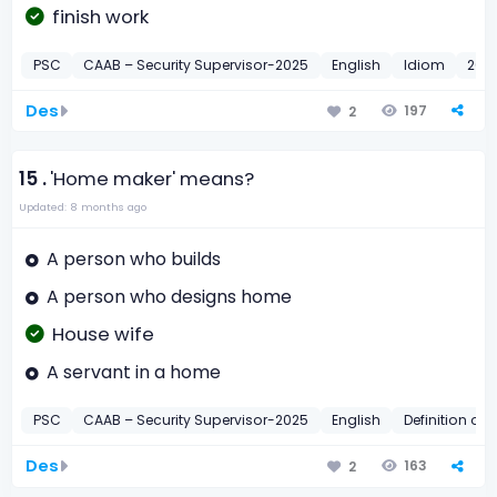
finish work
PSC
CAAB – Security Supervisor-2025
English
Idiom
202
Des
197
2
15 .
'Home maker' means?
Updated: 8 months ago
A person who builds
A person who designs home
House wife
A servant in a home
PSC
CAAB – Security Supervisor-2025
English
Definition of
Des
163
2