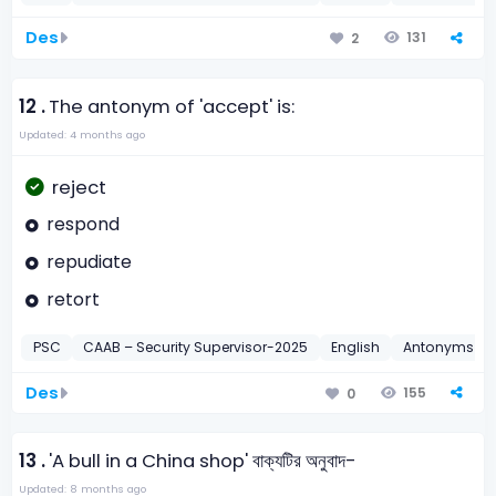
Des
131
2
12 .
The antonym of 'accept' is:
Updated: 4 months ago
reject
respond
repudiate
retort
PSC
CAAB – Security Supervisor-2025
English
Antonyms
Des
155
0
13 .
'A bull in a China shop' বাক্যটির অনুবাদ-
Updated: 8 months ago