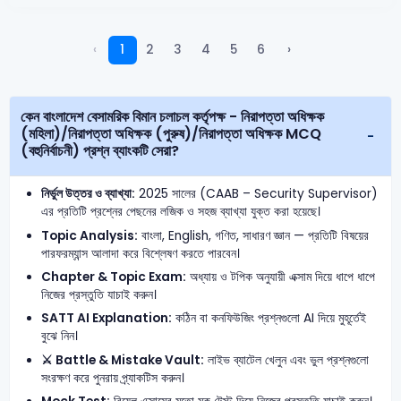
‹
1
2
3
4
5
6
›
কেন বাংলাদেশ বেসামরিক বিমান চলাচল কর্তৃপক্ষ - নিরাপত্তা অধিক্ষক
(মহিলা)/নিরাপত্তা অধিক্ষক (পুরুষ)/নিরাপত্তা অধিক্ষক MCQ
(বহুনির্বাচনী) প্রশ্ন ব্যাংকটি সেরা?
নির্ভুল উত্তর ও ব্যাখ্যা:
2025 সালের (CAAB – Security Supervisor)
এর প্রতিটি প্রশ্নের পেছনের লজিক ও সহজ ব্যাখ্যা যুক্ত করা হয়েছে।
Topic Analysis:
বাংলা, English, গণিত, সাধারণ জ্ঞান — প্রতিটি বিষয়ের
পারফরম্যান্স আলাদা করে বিশ্লেষণ করতে পারবেন।
Chapter & Topic Exam:
অধ্যায় ও টপিক অনুযায়ী এক্সাম দিয়ে ধাপে ধাপে
নিজের প্রস্তুতি যাচাই করুন।
SATT AI Explanation:
কঠিন বা কনফিউজিং প্রশ্নগুলো AI দিয়ে মুহূর্তেই
বুঝে নিন।
⚔️ Battle & Mistake Vault:
লাইভ ব্যাটেল খেলুন এবং ভুল প্রশ্নগুলো
সংরক্ষণ করে পুনরায় প্র্যাকটিস করুন।