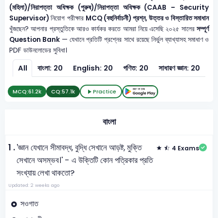
(মহিলা)/নিরাপত্তা অধিক্ষক (পুরুষ)/নিরাপত্তা অধিক্ষক (CAAB – Security
Supervisor)
নিয়োগ পরীক্ষার
MCQ (বহুনির্বাচনী) প্রশ্ন, উত্তর ও বিস্তারিত সমাধান
খুঁজছেন? আপনার প্রস্তুতিকে আরও কার্যকর করতে আমরা নিয়ে এসেছি ২০২৫ সালের
সম্পূর্ণ
Question Bank
— যেখানে প্রতিটি প্রশ্নের সাথে রয়েছে নির্ভুল ব্যাখ্যাসহ সমাধাণ ও
PDF ডাউনলোডের সুবিধা।
All
বাংলা: 20
English: 20
গণিত: 20
সাধারণ জ্ঞান: 20
MCQ:
61.2k
CQ:
57.1k
Practice
বাংলা
1 .
'জ্ঞান যেখানে সীমাবদ্ধ, বুদ্ধি সেখানে আড়ষ্ট, মুক্তি
4 Exams
সেখানে অসম্ভব।' - এ উক্তিটি কোন পত্রিকার প্রতি
সংখ্যায় লেখা থাকতো?
Updated: 2 weeks ago
সওগাত