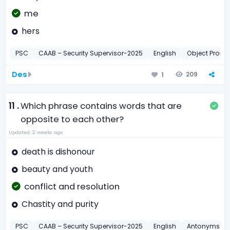
me
hers
PSC
CAAB – Security Supervisor-2025
English
Object Prono
Des
209
1
11 .
Which phrase contains words that are
opposite to each other?
Updated: 2 weeks ago
death is dishonour
beauty and youth
conflict and resolution
Chastity and purity
PSC
CAAB – Security Supervisor-2025
English
Antonyms