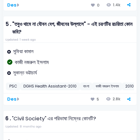
Des
1.4k
0
5 .
"তবুও থামে না যৌবন বেগ, জীবনের উল্লাসে" - এই চরণটির রচয়িতা কোন
কবি?
Updated: 1 week ago
সুফিয়া কামাল
কাজী নজরুল ইসলাম
সুকান্ত ভট্টাচার্য
PSC
DGHS Health Assistant-2010
বাংলা
কাজী নজরুল ইসলাম
2010
Des
2.8k
5
6 .
"Civil Society" এর পরিভাষা নিম্নের কোনটি?
Updated: 8 months ago