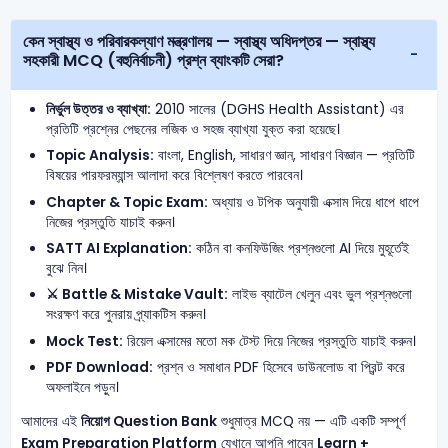
কেন স্বাস্থ্য ও পরিবারকল্যাণ মন্ত্রণালয় — স্বাস্থ্য অধিদপ্তর — স্বাস্থ্য
সহকারী MCQ (বহুনির্বাচনী) প্রশ্ন ব্যাংকটি সেরা?
নির্ভুল উত্তর ও ব্যাখ্যা:
2010 সালের (DGHS Health Assistant) এর
প্রতিটি প্রশ্নের পেছনের লজিক ও সহজ ব্যাখ্যা যুক্ত করা হয়েছে।
Topic Analysis:
বাংলা, English, সাধারণ জ্ঞান, সাধারণ বিজ্ঞান — প্রতিটি
বিষয়ের পারফরম্যান্স আলাদা করে বিশ্লেষণ করতে পারবেন।
Chapter & Topic Exam:
অধ্যায় ও টপিক অনুযায়ী এক্সাম দিয়ে ধাপে ধাপে
নিজের প্রস্তুতি যাচাই করুন।
SATT AI Explanation:
কঠিন বা কনফিউজিং প্রশ্নগুলো AI দিয়ে মুহূর্তেই
বুঝে নিন।
⚔️ Battle & Mistake Vault:
লাইভ ব্যাটেল খেলুন এবং ভুল প্রশ্নগুলো
সংরক্ষণ করে পুনরায় প্র্যাকটিস করুন।
Mock Test:
রিয়েল এক্সামের মতো মক টেস্ট দিয়ে নিজের প্রস্তুতি যাচাই করুন।
PDF Download:
প্রশ্ন ও সমাধান PDF হিসেবে ডাউনলোড বা প্রিন্ট করে
অফলাইনে পড়ুন।
আমাদের এই
নিয়োগ Question Bank
শুধুমাত্র MCQ নয় — এটি একটি সম্পূর্ণ
Exam Preparation Platform
যেখানে আপনি পাবেন
Learn +