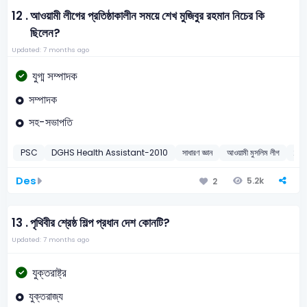
12 .
আওয়ামী লীগের প্রতিষ্ঠাকালীন সময়ে শেখ মুজিবুর রহমান নিচের কি
ছিলেন?
Updated: 7 months ago
যুগ্ম সম্পাদক
সম্পাদক
সহ-সভাপতি
PSC
DGHS Health Assistant-2010
সাধারণ জ্ঞান
আওয়ামী মুসলিম লীগ
20
Des
5.2k
2
13 .
পৃথিবীর শ্রেষ্ঠ শিল্প প্রধান দেশ কোনটি?
Updated: 7 months ago
যুক্তরাষ্ট্র
যুক্তরাজ্য