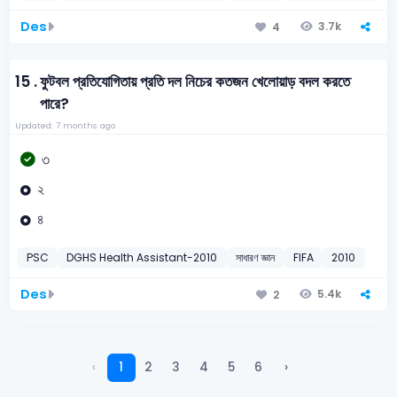
Des
3.7k
4
15 .
ফুটবল প্রতিযোগিতায় প্রতি দল নিচের কতজন খেলোয়াড় বদল করতে
পারে?
Updated: 7 months ago
৩
২
৪
PSC
DGHS Health Assistant-2010
সাধারণ জ্ঞান
FIFA
2010
Des
5.4k
2
‹
1
2
3
4
5
6
›