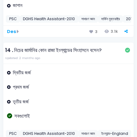
জাপান
PSC
DGHS Health Assistant-2010
সাধারণ জ্ঞান
মার্কিন যুক্তরাষ্ট্র
2010
Des
3.1k
3
14 .
নিচের জার্মানির কোন রাজা ইংল্যান্ডের সিংহাসনে বসেন?
Updated: 2 months ago
দ্বিতীয় জর্জ
প্রথম জর্জ
তৃতীয় জর্জ
সবগুলোই
PSC
DGHS Health Assistant-2010
সাধারণ জ্ঞান
ইংল্যান্ড-England
2