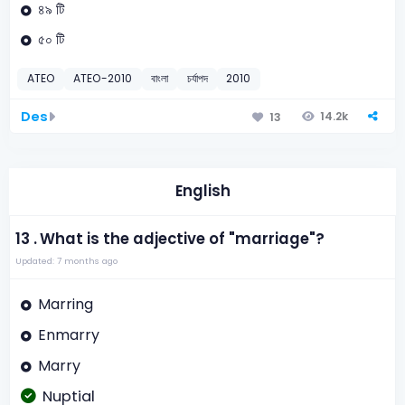
৪৯ টি
৫০ টি
ATEO
ATEO-2010
বাংলা
চর্যাপদ
2010
Des
14.2k
13
English
13 .
What is the adjective of "marriage"?
Updated: 7 months ago
Marring
Enmarry
Marry
Nuptial