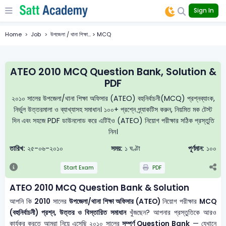
Sign In
Home
Job
উপজেলা / থানা শিক্ষা... > MCQ
ATEO 2010 MCQ Question Bank, Solution &
PDF
২০১০ সালের উপজেলা/থানা শিক্ষা অফিসার (ATEO) বহুনির্বাচনী(MCQ) প্রশ্নব্যাংক,
নির্ভুল উত্তরমালা ও ব্যাখ্যাসহ সমাধান। ১০০+ প্রশ্নে প্র্যাকটিস করুন, নিয়মিত মক টেস্ট
দিন এবং সহজে PDF ডাউনলোড করে এটিইও (ATEO) নিয়োগ পরীক্ষার সঠিক প্রস্তুতি
নিন।
তারিখ:
২৫-০৬-২০১০
সময়:
১ ঘণ্টা
পূর্ণমান:
১০০
Start Exam
PDF
ATEO 2010 MCQ Question Bank & Solution
আপনি কি
2010
সালের
উপজেলা/থানা শিক্ষা অফিসার (ATEO)
নিয়োগ পরীক্ষার
MCQ
(বহুনির্বাচনী) প্রশ্ন, উত্তর ও বিস্তারিত সমাধান
খুঁজছেন? আপনার প্রস্তুতিকে আরও
কার্যকর করতে আমরা নিয়ে এসেছি ২০১০ সালের
সম্পূর্ণ Question Bank
— যেখানে