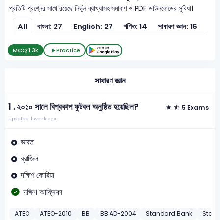
প্রতিটি প্রশ্নের সাথে রয়েছে নির্ভুল ব্যাখ্যাসহ সমাধাণ ও PDF ডাউনলোডের সুবিধা।
All
বাংলা: 27
English: 27
গণিত: 14
সাধারণ জ্ঞান: 16
সাধা
MCQ:
1.3k
Practice
সাধারণ জ্ঞান
1 .
২০১০ সালে বিশ্বকাপ ফুটবল অনুষ্ঠিত হয়েছিল?
5 Exams
Updated: 1 week ago
ভারত
ব্রাজিল
দক্ষিণ কোরিয়া
দক্ষিণ আফ্রিকা
ATEO
ATEO-2010
BB
BB AD-2004
Standard Bank
Stand