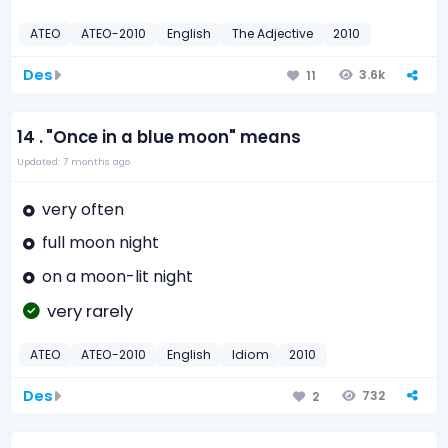
ATEO
ATEO-2010
English
The Adjective
2010
Des
3.6k
11
14 .
"Once in a blue moon" means
Updated: 7 months ago
very often
full moon night
on a moon-lit night
very rarely
ATEO
ATEO-2010
English
Idiom
2010
Des
732
2