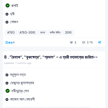
রূপাই
দুখী
সোজন
ATEO
ATEO-2010
বাংলা
জসীম উদ্দীন
2010
Des
2.7k
3
8 .
”রৈবতক”, ”কুরুক্ষেত্র”, ”প্রভাস” - এ ত্রয়ী মহাকাব্যের রচয়িতা--
Updated: 7 months ago
মধুসূদন দত্ত
হেমচন্দ্র বন্দোপাধ্যায়
নবীনচন্দ্র সেন
কাজেম আল কোরেশী