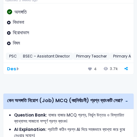
Updated: 2 weeks ago
অসঙ্গতি
বিভাবনা
বিরোধাভাস
বিষম
PSC
BSEC – Assistant Director
Primary Teacher
Primary Ass
Des
3.7k
4
কেন অসঙ্গতি নিয়োগ (Job) MCQ (বহুনির্বাচনী) প্রশ্ন ব্যাংকটি সেরা?
Question Bank:
হাজার হাজার MCQ প্রশ্ন, নির্ভুল উত্তর ও বিস্তারিত
ব্যাখ্যাসহ সাজানো সম্পূর্ণ প্রশ্ন ব্যাংক।
AI Explanation:
প্রতিটি কঠিন প্রশ্ন AI দিয়ে সহজভাবে ব্যাখ্যা করে বুঝে
নেওয়ার সুযোগ।