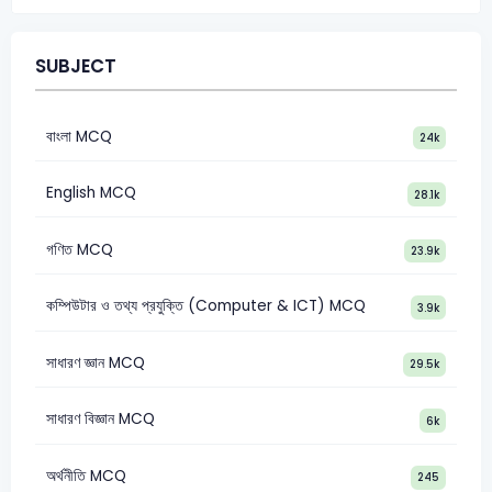
SUBJECT
বাংলা MCQ
24k
English MCQ
28.1k
গণিত MCQ
23.9k
কম্পিউটার ও তথ্য প্রযুক্তি (Computer & ICT) MCQ
3.9k
সাধারণ জ্ঞান MCQ
29.5k
সাধারণ বিজ্ঞান MCQ
6k
অর্থনীতি MCQ
245