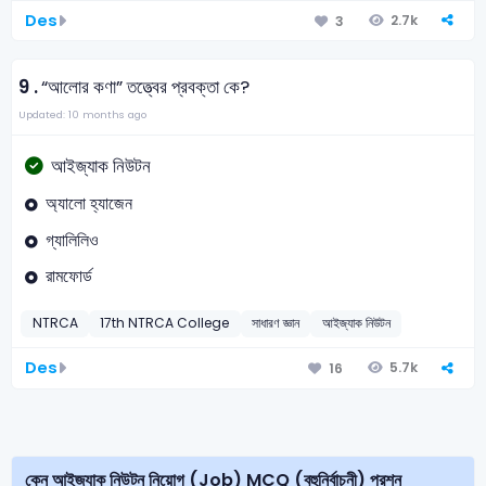
Des
2.7k
3
9 .
“আলোর কণা” তত্ত্বের প্রবক্তা কে?
Updated: 10 months ago
আইজ্যাক নিউটন
অ্যালো হ্যাজেন
গ্যালিলিও
রামফোর্ড
NTRCA
17th NTRCA College
সাধারণ জ্ঞান
আইজ্যাক নিউটন
Des
5.7k
16
কেন আইজ্যাক নিউটন নিয়োগ (Job) MCQ (বহুনির্বাচনী) প্রশ্ন