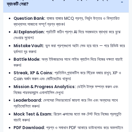
ব্যাংকটি সেরা?
Question Bank:
হাজার হাজার MCQ প্রশ্ন, নির্ভুল উত্তর ও বিস্তারিত
ব্যাখ্যাসহ সাজানো সম্পূর্ণ প্রশ্ন ব্যাংক।
AI Explanation:
প্রতিটি কঠিন প্রশ্ন AI দিয়ে সহজভাবে ব্যাখ্যা করে বুঝে
নেওয়ার সুযোগ।
Mistake Vault:
ভুল করা প্রশ্নগুলো অটো সেভ হয়ে যাবে — পরে রিভিউ করে
দুর্বলতা দূর করুন।
Battle Mode:
অন্য ইউজারদের সাথে লাইভ ব্যাটেল দিয়ে নিজের দক্ষতা যাচাই
করুন।
Streak, XP & Coins:
প্রতিদিন প্র্যাকটিস করে স্ট্রিক বজায় রাখুন, XP ও
Coin অর্জন করুন এবং মোটিভেটেড থাকুন।
Mission & Progress Analytics:
ডেইলি টাস্ক সম্পন্ন করুন এবং
নিজের পারফরম্যান্স এনালাইসিস দেখুন।
Leaderboard:
দেশসেরা লিডারবোর্ডে জায়গা করে নিন এবং অন্যদের সাথে
প্রতিযোগিতা করুন।
Mock Test & Exam:
রিয়েল এক্সামের মতো মক টেস্ট দিয়ে নিজের প্রস্তুতি
যাচাই করুন।
PDF Download:
প্রশ্ন ও সমাধান PDF আকারে ডাউনলোড করে অফলাইনে