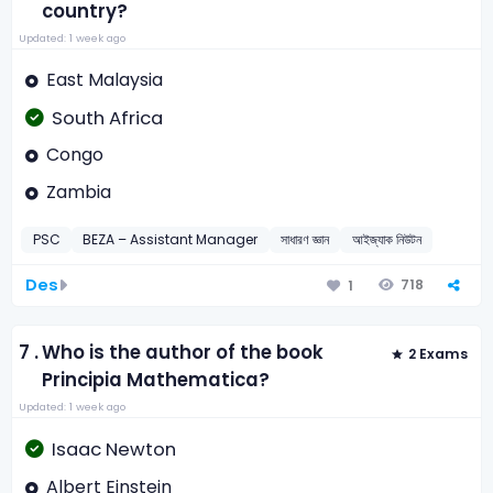
country?
Updated: 1 week ago
East Malaysia
South Africa
Congo
Zambia
PSC
BEZA – Assistant Manager
সাধারণ জ্ঞান
আইজ্যাক নিউটন
Des
718
1
7 .
Who is the author of the book
2 Exams
Principia Mathematica?
Updated: 1 week ago
Isaac Newton
Albert Einstein