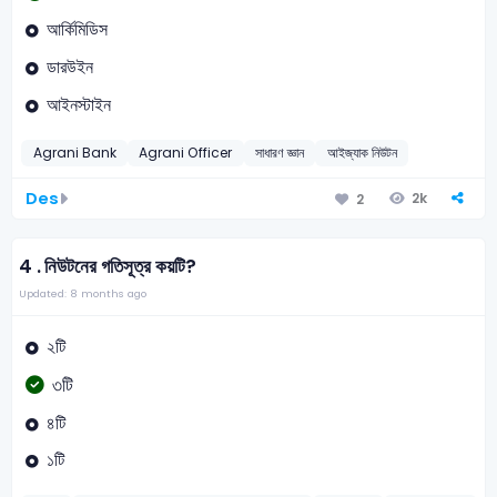
আর্কিমিডিস
ডারউইন
আইনস্টাইন
Agrani Bank
Agrani Officer
সাধারণ জ্ঞান
আইজ্যাক নিউটন
Des
2k
2
4 .
নিউটনের গতিসূত্র কয়টি?
Updated: 8 months ago
২টি
৩টি
৪টি
১টি