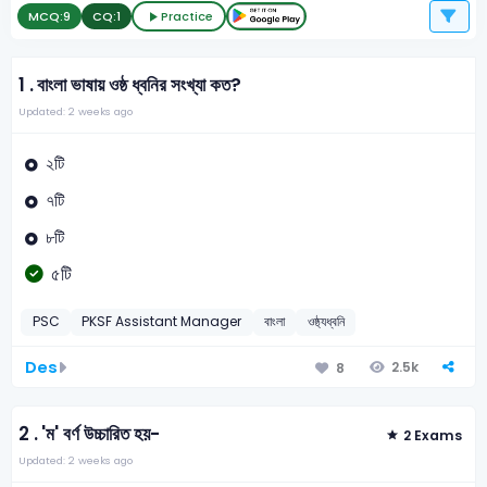
MCQ:
9
CQ:
1
Practice
1 .
বাংলা ভাষায় ওষ্ঠ ধ্বনির সংখ্যা কত?
Updated: 2 weeks ago
২টি
৭টি
৮টি
৫টি
PSC
PKSF Assistant Manager
বাংলা
ওষ্ঠ্যধ্বনি
Des
2.5k
8
2 .
'ম' বর্ণ উচ্চারিত হয়-
2 Exams
Updated: 2 weeks ago