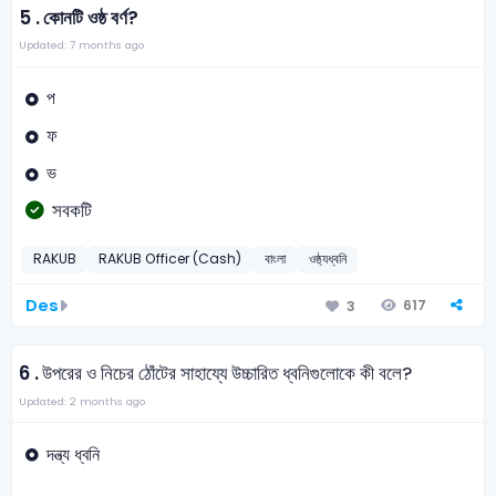
5 .
কোনটি ওষ্ঠ বর্ণ?
Updated: 7 months ago
প
ফ
ভ
সবকটি
RAKUB
RAKUB Officer (Cash)
বাংলা
ওষ্ঠ্যধ্বনি
Des
617
3
6 .
উপরের ও নিচের ঠোঁটের সাহায্যে উচ্চারিত ধ্বনিগুলোকে কী বলে?
Updated: 2 months ago
দন্ত্য ধ্বনি