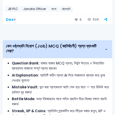
JB PLC
Janata Officer
বাংলা
ওষ্ঠ্যধ্বনি
Des
524
5
কেন ওষ্ঠ্যধ্বনি নিয়োগ (Job) MCQ (বহুনির্বাচনী) প্রশ্ন ব্যাংকটি
সেরা?
Question Bank:
হাজার হাজার MCQ প্রশ্ন, নির্ভুল উত্তর ও বিস্তারিত
ব্যাখ্যাসহ সাজানো সম্পূর্ণ প্রশ্ন ব্যাংক।
AI Explanation:
প্রতিটি কঠিন প্রশ্ন AI দিয়ে সহজভাবে ব্যাখ্যা করে বুঝে
নেওয়ার সুযোগ।
Mistake Vault:
ভুল করা প্রশ্নগুলো অটো সেভ হয়ে যাবে — পরে রিভিউ করে
দুর্বলতা দূর করুন।
Battle Mode:
অন্য ইউজারদের সাথে লাইভ ব্যাটেল দিয়ে নিজের দক্ষতা যাচাই
করুন।
Streak, XP & Coins:
প্রতিদিন প্র্যাকটিস করে স্ট্রিক বজায় রাখুন, XP ও