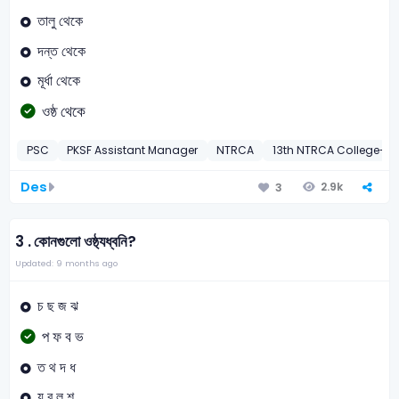
তালু থেকে
দন্ত থেকে
মূর্ধা থেকে
ওষ্ঠ থেকে
PSC
PKSF Assistant Manager
NTRCA
13th NTRCA College-20
Des
2.9k
3
3 .
কোনগুলো ওষ্ঠ্যধ্বনি?
Updated: 9 months ago
চ ছ জ ঝ
প ফ ব ভ
ত থ দ ধ
য র ল শ