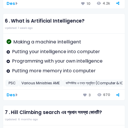
Des
4.2k
10
6 .
What is Artificial Intelligence?
Updated: 1 week ago
Making a machine intelligent
Putting your intelligence into computer
Programming with your own intelligence
Putting more memory into computer
PSC
Various Ministries AME
কম্পিউটার ও তথ্য প্রযুক্তি (Computer & ICT)
Des
670
3
7 .
Hill Climbing search এর প্রধান সমস্যা কোনটি?
Updated: 6 months ago