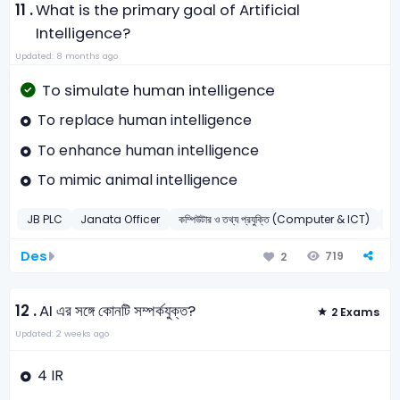
11 .
What is the primary goal of Artificial
Intelligence?
Updated: 8 months ago
To simulate human intelligence
To replace human intelligence
To enhance human intelligence
To mimic animal intelligence
JB PLC
Janata Officer
কম্পিউটার ও তথ্য প্রযুক্তি (Computer & ICT)
কৃ
Des
719
2
12 .
AI এর সঙ্গে কোনটি সম্পর্কযুক্ত?
2 Exams
Updated: 2 weeks ago
4 IR