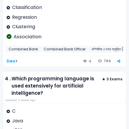
Classification
Regression
Clustering
Association
Combined Bank
Combined Bank Officer
কম্পিউটার ও তথ্য প্রযুক্তি
Des
784
4
4 .
Which programming language is
3 Exams
used extensively for artificial
intelligence?
Updated: 2 weeks ago
C
Java