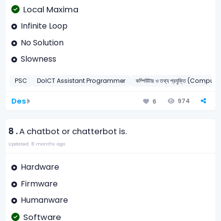
Local Maxima
Infinite Loop
No Solution
Slowness
PSC
DoICT Assistant Programmer
কম্পিউটার ও তথ্য প্রযুক্তি (Comput
Des
974
6
8 .
A chatbot or chatterbot is.
Updated: 8 months ago
Hardware
Firmware
Humanware
Software