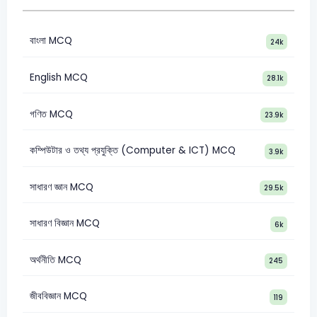
বাংলা MCQ
24k
English MCQ
28.1k
গণিত MCQ
23.9k
কম্পিউটার ও তথ্য প্রযুক্তি (Computer & ICT) MCQ
3.9k
সাধারণ জ্ঞান MCQ
29.5k
সাধারণ বিজ্ঞান MCQ
6k
অর্থনীতি MCQ
245
জীববিজ্ঞান MCQ
119