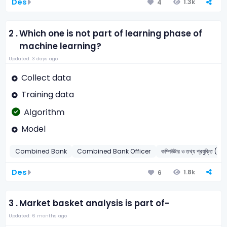
Des
1.3k
4
2 .
Which one is not part of learning phase of
machine learning?
Updated: 3 days ago
Collect data
Training data
Algorithm
Model
Combined Bank
Combined Bank Officer
কম্পিউটার ও তথ্য প্রযুক্তি
Des
1.8k
6
3 .
Market basket analysis is part of-
Updated: 6 months ago