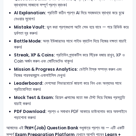
ব্যাখ্যাসহ সাজানো সম্পূর্ণ প্রশ্ন ব্যাংক।
AI Explanation:
প্রতিটি কঠিন প্রশ্ন AI দিয়ে সহজভাবে ব্যাখ্যা করে বুঝে
নেওয়ার সুযোগ।
Mistake Vault:
ভুল করা প্রশ্নগুলো অটো সেভ হয়ে যাবে — পরে রিভিউ করে
দুর্বলতা দূর করুন।
Battle Mode:
অন্য ইউজারদের সাথে লাইভ ব্যাটেল দিয়ে নিজের দক্ষতা যাচাই
করুন।
Streak, XP & Coins:
প্রতিদিন প্র্যাকটিস করে স্ট্রিক বজায় রাখুন, XP ও
Coin অর্জন করুন এবং মোটিভেটেড থাকুন।
Mission & Progress Analytics:
ডেইলি টাস্ক সম্পন্ন করুন এবং
নিজের পারফরম্যান্স এনালাইসিস দেখুন।
Leaderboard:
দেশসেরা লিডারবোর্ডে জায়গা করে নিন এবং অন্যদের সাথে
প্রতিযোগিতা করুন।
Mock Test & Exam:
রিয়েল এক্সামের মতো মক টেস্ট দিয়ে নিজের প্রস্তুতি
যাচাই করুন।
PDF Download:
প্রশ্ন ও সমাধান PDF আকারে ডাউনলোড করে অফলাইনে
পড়াশোনা করুন।
আমাদের এই
নিয়োগ (Job) Question Bank
শুধুমাত্র প্রশ্ন নয় — এটি একটি
সম্পূর্ণ
Exam Preparation Platform
যেখানে আপনি পাবেন
Learn +