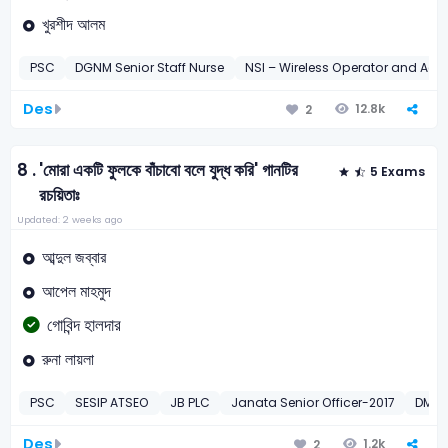
খুরশীদ আলম
PSC
DGNM Senior Staff Nurse
NSI – Wireless Operator and Ac
Des
12.8k
2
8 .
'মোরা একটি ফুলকে বাঁচাবো বলে যুদ্ধ করি' গানটির
5 Exams
রচয়িতাঃ
Updated: 2 weeks ago
আব্দুল জব্বার
আপেল মাহমুদ
গোবিন্দ হালদার
রুনা লায়লা
PSC
SESIP ATSEO
JB PLC
Janata Senior Officer-2017
DMLC
Des
1.2k
2