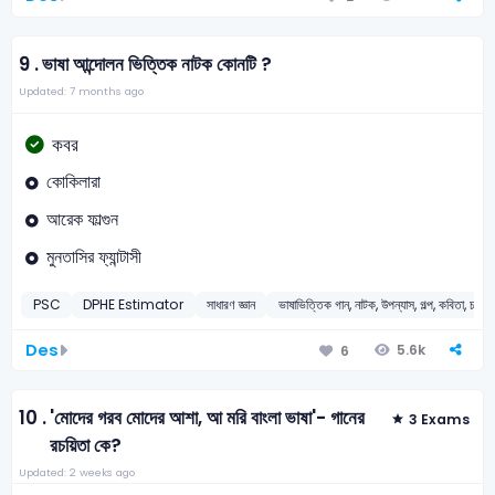
9 .
ভাষা আন্দোলন ভিত্তিক নাটক কোনটি ?
Updated: 7 months ago
কবর
কোকিলারা
আরেক ফাল্গুন
মুনতাসির ফ্যান্টাসী
PSC
DPHE Estimator
সাধারণ জ্ঞান
ভাষাভিত্তিক গান, নাটক, উপন্যাস, গল্প, কবিতা, চলচ্চি
Des
5.6k
6
10 .
'মোদের গরব মোদের আশা, আ মরি বাংলা ভাষা'- গানের
3 Exams
রচয়িতা কে?
Updated: 2 weeks ago