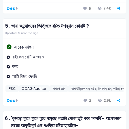
Des
2.4k
5
5 .
ভাষা আন্দোলনের ভিত্তিতে রচিত উপন্যাস কোনটি ?
Updated: 9 months ago
আরেক ফাল্গুন
রাইফেল রোটি আওরাত
কবর
আমি বিজয় দেখছি
PSC
OCAG Auditor
সাধারণ জ্ঞান
ভাষাভিত্তিক গান, নাটক, উপন্যাস, গল্প, কবিতা, চলচ্চিত
Des
2.9k
3
6 .
'কুমড়ো ফুলে ফুলে নুয়ে পড়েছে লতাটা খোকা তুই কবে আসবি'- অপেক্ষমাণ
মায়ের আকুতিপূর্ণ এই পঙক্তি রচিত হয়েছিল-