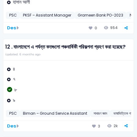
হাসান আলী
PSC
PKSF – Assistant Manager
Grameen Bank PO-2023
NSI 
Des
954
0
12 .
বাংলাদেশে এ পর্যন্ত কতগুলো পঞ্চবার্ষিকী পরিকল্পনা গ্রহণ করা হয়েছে?
Updated: 6 months ago
৪
৭
৮
৯
PSC
Biman – Ground Service Assistant
সাধারণ জ্ঞান
ভাষাভিত্তিক গান, নাট
Des
2k
3