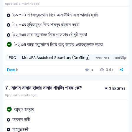
Updated: 8 months ago
'৬৯ -এর গণঅভ্যুত্থান নিয়ে আলাউদ্দিন আল আজাদ দ্বারা
'৭১ -এর মুক্তিযুদ্ধ নিয়ে শামসুর রাহমান দ্বারা
'৫২-্বএর ভাষা আন্দোলন নিয়ে গাফফার চৌধুরী দ্বারা
'৫২ এর ভাষা আন্দোলন নিয়ে আবু জাফর ওবায়দুল্লাহ দ্বারা
PSC
MoLJPA Assistant Secretary (Drafting)
সাধারণ জ্ঞান
ভাষাভিত্তিক গান
Des
3.9k
3
7 .
সালাম সালাম হাজার সালাম গানটির গায়ক কে?
3 Exams
Updated: 2 weeks ago
আব্দুল জব্বার
আবদুল হাদী
মাহমুদুননবী