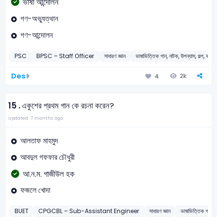
ভাষা আন্দোলন
গণ-অভ্যুত্থান
গণ-আন্দোলন
PSC
BPSC – Staff Officer
সাধারণ জ্ঞান
ভাষাভিত্তিক গান, নাটক, উপন্যাস, গল্প, কবিতা,
Des
2k
4
15 .
একুশের প্রথম গান কে রচনা করেন?
Updated: 7 months ago
আলতাফ মাহমুদ
আবদুল গফফার চৌধুরী
আ.ন.ম. গাজীউল হক
ফজলে খোদা
BUET
CPGCBL – Sub-Assistant Engineer
সাধারণ জ্ঞান
ভাষাভিত্তিক গান, না