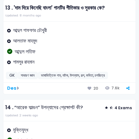
13 .
'দাম দিয়ে কিনেছি বাংলা' গানটির গীতিকার ও সুরকার কে?
Updated: 8 months ago
আব্দুল গাফফার চৌধুরী
আলতাফ মাহমুদ
আব্দুল লতিফ
শামসুর রাহমান
GK
সাধারণ জ্ঞান
ভাষাভিত্তিক গান, নাটক, উপন্যাস, গল্প, কবিতা, চলচ্চিত্র
Des
7.6k
20
14 .
“আরেক ফাল্গুন” উপন্যাসের প্রেক্ষাপট কী?
4 Exams
Updated: 2 weeks ago
মুক্তিযুদ্ধ