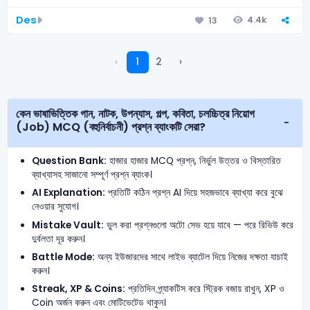
Des
4.4k
13
‹
1
2
›
কেন ভাষাভিত্তিক গান, নাটক, উপন্যাস, গল্প, কবিতা, চলচ্চিত্র নিয়োগ
(Job) MCQ (বহুনির্বাচনী) প্রশ্ন ব্যাংকটি সেরা?
Question Bank:
হাজার হাজার MCQ প্রশ্ন, নির্ভুল উত্তর ও বিস্তারিত
ব্যাখ্যাসহ সাজানো সম্পূর্ণ প্রশ্ন ব্যাংক।
AI Explanation:
প্রতিটি কঠিন প্রশ্ন AI দিয়ে সহজভাবে ব্যাখ্যা করে বুঝে
নেওয়ার সুযোগ।
Mistake Vault:
ভুল করা প্রশ্নগুলো অটো সেভ হয়ে যাবে — পরে রিভিউ করে
দুর্বলতা দূর করুন।
Battle Mode:
অন্য ইউজারদের সাথে লাইভ ব্যাটেল দিয়ে নিজের দক্ষতা যাচাই
করুন।
Streak, XP & Coins:
প্রতিদিন প্র্যাকটিস করে স্ট্রিক বজায় রাখুন, XP ও
Coin অর্জন করুন এবং মোটিভেটেড থাকুন।