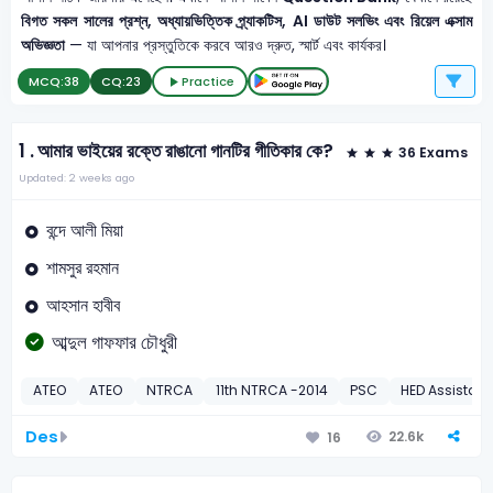
বিগত সকল সালের প্রশ্ন, অধ্যায়ভিত্তিক প্র্যাকটিস, AI ডাউট সলভিং এবং রিয়েল এক্সাম
অভিজ্ঞতা
— যা আপনার প্রস্তুতিকে করবে আরও দ্রুত, স্মার্ট এবং কার্যকর।
MCQ:
38
CQ:
23
Practice
1 .
আমার ভাইয়ের রক্তে রাঙানো গানটির গীতিকার কে?
36 Exams
Updated: 2 weeks ago
বন্দে আলী মিয়া
শামসুর রহমান
আহসান হাবীব
আব্দুল গাফফার চৌধুরী
ATEO
ATEO
NTRCA
11th NTRCA -2014
PSC
HED Assistant 
Des
22.6k
16