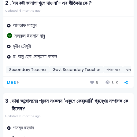
2 .
'সব কটা জানালা খুলে দাও না'- এর গীতিকার কে ?
Updated: 6 months ago
আলতাফ মাহমুদ
নজরুল ইসলাম বাবু
মুনীর চৌধুরী
ড. আবু হেনা মোস্তফা কামাল
Secondary Teacher
Govt Secondary Teacher
সাধারণ জ্ঞান
ভাষাভিত্ত
Des
1.1k
5
3 .
ভাষা আন্দোলনের প্রথম সংকলন 'একুশে ফেব্রুয়ারি' গ্রন্থের সম্পাদক কে
ছিলেন?
Updated: 6 months ago
শামসুর রাহমান