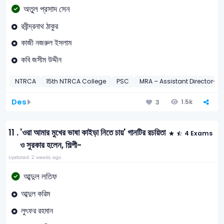
অতুল প্রসাদ সেন
রবীন্দ্রনাথ ঠাকুর
কাজী নজরুল ইসলাম
কবি জসীম উদ্দীন
NTRCA
15th NTRCA College
PSC
MRA – Assistant Director-2
Des
1.5k
3
11 .
'ওরা আমার মুখের ভাষা কাইড়া নিতে চায়' গানটির রচয়িতা
4 Exams
ও সুরকার হলেন, শিল্পী-
Updated: 2 weeks ago
আব্দুল লতিফ
আব্দুল করিম
লুৎফর রহমান