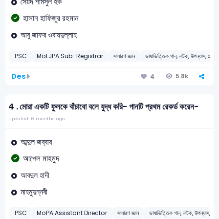
সৈয়দ শামসুল হক
হাসান হাফিজুর রহমান
আবু জাফর ওবায়দুল্লাহ
PSC
MoLJPA Sub-Registrar
সাধারণ জ্ঞান
ভাষাভিত্তিক গান, নাটক, উপন্যাস, গল্প, ক
Des
5.8k
4
4 .
মোরা একটি ফুলকে বাঁচাবো বলে যুদ্ধ করি- গানটি প্রথম রেকর্ড করেন-
Updated: 6 months ago
আব্দুল জব্বার
আপেল মাহমুদ
আবদুল হাদী
মাহমুদুন্নবী
PSC
MoPA Assistant Director
সাধারণ জ্ঞান
ভাষাভিত্তিক গান, নাটক, উপন্যাস, গল্প,