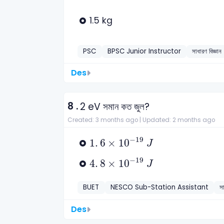
1.5 kg
PSC
BPSC Junior Instructor
সাধারণ বিজ্ঞান
Des
8 .
2 eV সমান কত জুল?
Created: 3 months ago |
Updated: 2 months ago
1
.
6
×
10
-
19
J
−
19
1
.
6
×
10
J
4
.
8
×
10
-
19
J
−
19
4
.
8
×
10
J
BUET
NESCO Sub-Station Assistant
সা
Des