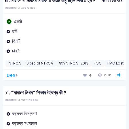
6 .
সারাংশ বা সারমর্ম সাধারণত কয়টি অনুচ্ছেদে লিখতে হয় ?
3 Exams
Updated: 3 weeks ago
একটি
দুটি
তিনটি
চারটি
NTRCA
Special NTRCA
9th NTRCA -2013
PSC
PMG East, 
Des
2.3k
4
7 .
“সারাংশ লিখন” শিক্ষার উদ্দেশ্য কী ?
Updated: 4 months ago
বক্তব্য বিশ্লেষণ
বক্তব্য সংযোজন