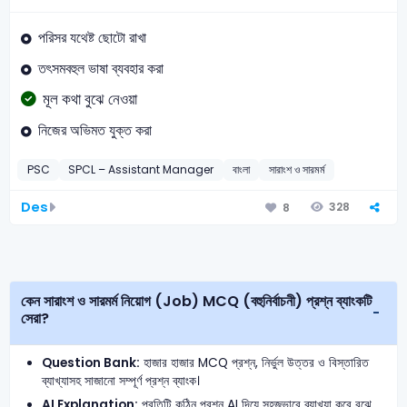
পরিসর যথেষ্ট ছোটো রাখা
তৎসমবহুল ভাষা ব্যবহার করা
মূল কথা বুঝে নেওয়া
নিজের অভিমত যুক্ত করা
PSC
SPCL – Assistant Manager
বাংলা
সারাংশ ও সারমর্ম
Des
328
8
কেন সারাংশ ও সারমর্ম নিয়োগ (Job) MCQ (বহুনির্বাচনী) প্রশ্ন ব্যাংকটি
সেরা?
Question Bank:
হাজার হাজার MCQ প্রশ্ন, নির্ভুল উত্তর ও বিস্তারিত
ব্যাখ্যাসহ সাজানো সম্পূর্ণ প্রশ্ন ব্যাংক।
AI Explanation:
প্রতিটি কঠিন প্রশ্ন AI দিয়ে সহজভাবে ব্যাখ্যা করে বুঝে