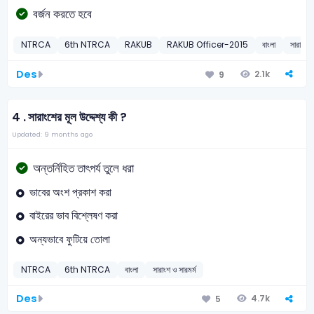
বর্জন করতে হবে
NTRCA
6th NTRCA
RAKUB
RAKUB Officer-2015
বাংলা
সারাংশ ও
Des
2.1k
9
4 .
সারাংশের মূল উদ্দেশ্য কী ?
Updated: 9 months ago
অন্তর্নিহিত তাৎপর্য তুলে ধরা
ভাবের অংশ প্রকাশ করা
বাইরের ভাব বিশ্লেষণ করা
অন্যভাবে ফুটিয়ে তোলা
NTRCA
6th NTRCA
বাংলা
সারাংশ ও সারমর্ম
Des
4.7k
5