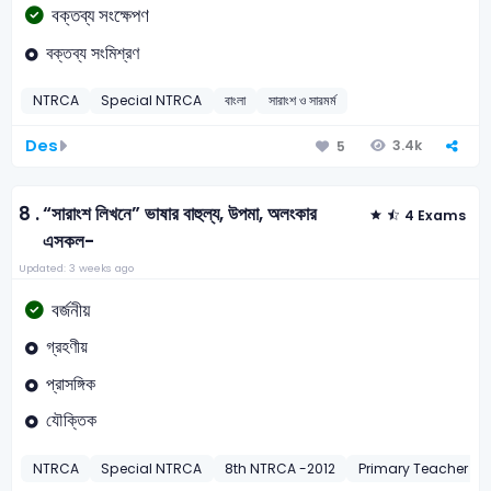
বক্তব্য সংক্ষেপণ
বক্তব্য সংমিশ্রণ
NTRCA
Special NTRCA
বাংলা
সারাংশ ও সারমর্ম
Des
3.4k
5
8 .
“সারাংশ লিখনে” ভাষার বাহুল্য, উপমা, অলংকার
4 Exams
এসকল-
Updated: 3 weeks ago
বর্জনীয়
গ্রহণীয়
প্রাসঙ্গিক
যৌক্তিক
NTRCA
Special NTRCA
8th NTRCA -2012
Primary Teacher