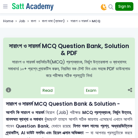
Sign In
Home
Job
বাংলা
বাংলা ভাষা (ব্যাকরণ)
সারাংশ ও সারমর্ম > MCQ
সারাংশ ও সারমর্ম MCQ Question Bank, Solution
& PDF
সারাংশ ও সারমর্ম বহুনির্বাচনী(MCQ) প্রশ্নব্যাংক, নির্ভুল উত্তরমালা ও ব্যাখ্যাসহ
সমাধান। ১০+ প্রশ্নে প্র্যাকটিস করুন, নিয়মিত মক টেস্ট দিন এবং সহজে PDF ডাউনলোড
করে পরীক্ষার সঠিক প্রস্তুতি নিন।
Read
Exam
সারাংশ ও সারমর্ম MCQ Question Bank & Solution -
আপনি কি সারাংশ ও সারমর্ম
নিয়োগ (Job) পরীক্ষার
MCQ প্রশ্নব্যাংক, নির্ভুল উত্তর,
মানসম্মত ব্যাখ্যা ও সমাধান
খুঁজছেন? তাহলে আপনি সঠিক জায়গায় এসেছেন। এখানে আপনি
পাবেন
Question Bank
, যেখানে রয়েছে
বিগত সকল সালের প্রশ্ন, অধ্যায়ভিত্তিক
প্র্যাকটিস, AI ডাউট সলভিং এবং রিয়েল এক্সাম অভিজ্ঞতা
— যা আপনার প্রস্তুতিকে করবে