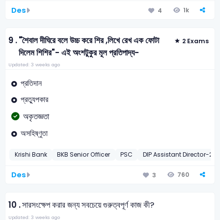
Des
1k
4
9 .
"শৈবাল দীঘিরে বলে উচ্চ করে শির ,লিখে রেখ এক ফোটা
2 Exams
দিলেম শিশির"- এই অংশটুকুর মূল প্রতিপাদ্য-
Updated: 3 weeks ago
প্রতিদান
প্রত্যুপকার
অকৃতজ্ঞতা
অসহিষ্ণুতা
Krishi Bank
BKB Senior Officer
PSC
DIP Assistant Director-20
Des
760
3
10 .
সারসংক্ষেপ করার জন্য সবচেয়ে গুরুত্বপূর্ণ কাজ কী?
Updated: 3 weeks ago