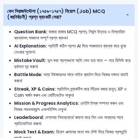
কেন সিরাজউদ্দৌলা (১৭৫৬-১৭৫৭) নিয়োগ (Job) MCQ
(বহুনির্বাচনী) প্রশ্ন ব্যাংকটি সেরা?
Question Bank:
হাজার হাজার MCQ প্রশ্ন, নির্ভুল উত্তর ও বিস্তারিত
ব্যাখ্যাসহ সাজানো সম্পূর্ণ প্রশ্ন ব্যাংক।
AI Explanation:
প্রতিটি কঠিন প্রশ্ন AI দিয়ে সহজভাবে ব্যাখ্যা করে বুঝে
নেওয়ার সুযোগ।
Mistake Vault:
ভুল করা প্রশ্নগুলো অটো সেভ হয়ে যাবে — পরে রিভিউ করে
দুর্বলতা দূর করুন।
Battle Mode:
অন্য ইউজারদের সাথে লাইভ ব্যাটেল দিয়ে নিজের দক্ষতা যাচাই
করুন।
Streak, XP & Coins:
প্রতিদিন প্র্যাকটিস করে স্ট্রিক বজায় রাখুন, XP ও
Coin অর্জন করুন এবং মোটিভেটেড থাকুন।
Mission & Progress Analytics:
ডেইলি টাস্ক সম্পন্ন করুন এবং
নিজের পারফরম্যান্স এনালাইসিস দেখুন।
Leaderboard:
দেশসেরা লিডারবোর্ডে জায়গা করে নিন এবং অন্যদের সাথে
প্রতিযোগিতা করুন।
Mock Test & Exam:
রিয়েল এক্সামের মতো মক টেস্ট দিয়ে নিজের প্রস্তুতি