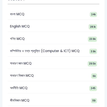
বাংলা MCQ
24k
English MCQ
28.1k
গণিত MCQ
23.9k
কম্পিউটার ও তথ্য প্রযুক্তি (Computer & ICT) MCQ
3.9k
সাধারণ জ্ঞান MCQ
29.5k
সাধারণ বিজ্ঞান MCQ
6k
অর্থনীতি MCQ
245
জীববিজ্ঞান MCQ
119