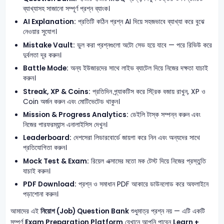
ব্যাখ্যাসহ সাজানো সম্পূর্ণ প্রশ্ন ব্যাংক।
AI Explanation:
প্রতিটি কঠিন প্রশ্ন AI দিয়ে সহজভাবে ব্যাখ্যা করে বুঝে
নেওয়ার সুযোগ।
Mistake Vault:
ভুল করা প্রশ্নগুলো অটো সেভ হয়ে যাবে — পরে রিভিউ করে
দুর্বলতা দূর করুন।
Battle Mode:
অন্য ইউজারদের সাথে লাইভ ব্যাটেল দিয়ে নিজের দক্ষতা যাচাই
করুন।
Streak, XP & Coins:
প্রতিদিন প্র্যাকটিস করে স্ট্রিক বজায় রাখুন, XP ও
Coin অর্জন করুন এবং মোটিভেটেড থাকুন।
Mission & Progress Analytics:
ডেইলি টাস্ক সম্পন্ন করুন এবং
নিজের পারফরম্যান্স এনালাইসিস দেখুন।
Leaderboard:
দেশসেরা লিডারবোর্ডে জায়গা করে নিন এবং অন্যদের সাথে
প্রতিযোগিতা করুন।
Mock Test & Exam:
রিয়েল এক্সামের মতো মক টেস্ট দিয়ে নিজের প্রস্তুতি
যাচাই করুন।
PDF Download:
প্রশ্ন ও সমাধান PDF আকারে ডাউনলোড করে অফলাইনে
পড়াশোনা করুন।
আমাদের এই
নিয়োগ (Job) Question Bank
শুধুমাত্র প্রশ্ন নয় — এটি একটি
সম্পূর্ণ
Exam Preparation Platform
যেখানে আপনি পাবেন
Learn +