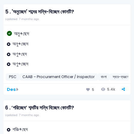
5 .
'অনুচ্ছেদ' শব্দের সন্ধি-বিচ্ছেদ কোনটি?
Updated: 7 months ago
অনু+ছেদ
অনু+চ্ছেদ
অণু+ছেদ
অণু+চ্ছেদ
PSC
CAAB – Procurement Officer / Inspector
বাংলা
স্বরে-ব্যঞ্জনে সন্ধ
Des
5.4k
5
6 .
‘পরিচ্ছেদ’ শব্দটির সন্ধি বিচ্ছেদ কোনটি?
Updated: 7 months ago
পরিঃ+ছেদ