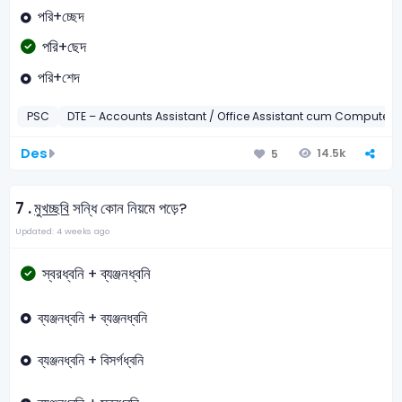
পরি+চ্ছেদ
পরি+ছেদ
পরি+শেদ
PSC
DTE – Accounts Assistant / Office Assistant cum Computer 
Des
14.5k
5
7 .
মুখচ্ছবি
সন্ধি কোন নিয়মে পড়ে?
Updated: 4 weeks ago
স্বরধ্বনি + ব্যঞ্জনধ্বনি
ব্যঞ্জনধ্বনি + ব্যঞ্জনধ্বনি
ব্যঞ্জনধ্বনি + বিসর্গধ্বনি