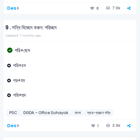
Des
7.9k
8
9 .
সন্ধি বিচ্ছেদ করুন: পরিচ্ছদ
Updated: 7 months ago
পরি+ছেদ
পরি+চদ
পর+হদ
পরি+হুদ
PSC
DGDA – Office Sohayok
বাংলা
স্বরে-ব্যঞ্জনে সন্ধি
Des
3.9k
1