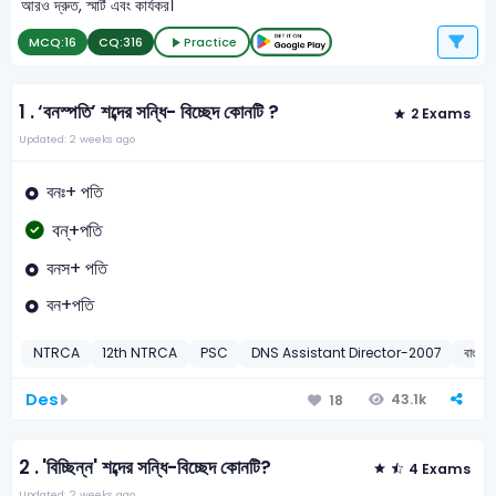
আরও দ্রুত, স্মার্ট এবং কার্যকর।
MCQ:
16
CQ:
316
Practice
1 .
‘বনস্পতি’ শব্দের সন্ধি- বিচ্ছেদ কোনটি ?
2 Exams
Updated: 2 weeks ago
বনঃ+ পতি
বন্+পতি
বনস+ পতি
বন+পতি
NTRCA
12th NTRCA
PSC
DNS Assistant Director-2007
বাংলা
Des
43.1k
18
2 .
'বিচ্ছিন্ন' শব্দের সন্ধি-বিচ্ছেদ কোনটি?
4 Exams
Updated: 2 weeks ago