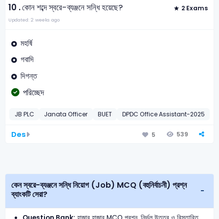
10 .
কোন শব্দে স্বরে-ব্যঞ্জনে সন্ধি হয়েছে?
2 Exams
Updated: 2 weeks ago
মহর্ষি
গবাদি
দিগন্ত
পরিচ্ছেদ
JB PLC
Janata Officer
BUET
DPDC Office Assistant-2025
বা
Des
539
5
কেন স্বরে-ব্যঞ্জনে সন্ধি নিয়োগ (Job) MCQ (বহুনির্বাচনী) প্রশ্ন
ব্যাংকটি সেরা?
Question Bank:
হাজার হাজার MCQ প্রশ্ন, নির্ভুল উত্তর ও বিস্তারিত