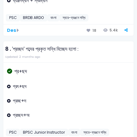
ব্যঞ্জনধ্বনি + স্বরধ্বনি
PSC
BRDB ARDO
বাংলা
স্বরে-ব্যঞ্জনে সন্ধি
Des
5.4k
18
8 .
'প্রচ্ছদ' শব্দের প্রকৃত সন্ধি বিচ্ছেদ হলো :
Updated: 2 months ago
প্র+ছদ
প্রৎ+ছদ
প্রচ্ছ+দ
প্রচ্ছদ+অ
PSC
BPSC Junior Instructor
বাংলা
স্বরে-ব্যঞ্জনে সন্ধি