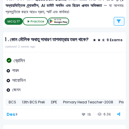
অধ্যায়ভিত্তিক প্র্যাকটিস, AI ডাউট সলভিং এবং রিয়েল এক্সাম অভিজ্ঞতা
— যা আপনার
প্রস্তুতিকে করবে আরও দ্রুত, স্মার্ট এবং কার্যকর।
MCQ:
17
Practice
1 .
কোন মৌলিক অধাতু সাধারণ তাপমাত্রায় তরল থাকে?
9 Exams
Updated: 2 weeks ago
ব্রোমিন
পারদ
আয়োডিন
জেনন
BCS
13th BCS Preli
DPE
Primary Head Teacher-2008
Prima
Des
6.3k
15