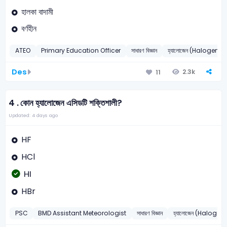
হালকা বাদামী
বর্ণহীন
ATEO
Primary Education Officer
সাধারণ বিজ্ঞান
হ্যালোজেন (Halogens)
Des
2.3k
11
4 .
কোন হ্যালোজেন এসিডটি শক্তিশালী?
Updated: 4 days ago
HF
HCl
HI
HBr
PSC
BMD Assistant Meteorologist
সাধারণ বিজ্ঞান
হ্যালোজেন (Halogen