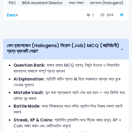
PSC
BIDA Assistant Director
সাধারণ বিজ্ঞান
হ্যালোজেন (Halogens)
Des
204
1
কেন হ্যালোজেন (Halogens) নিয়োগ (Job) MCQ (বহুনির্বাচনী)
প্রশ্ন ব্যাংকটি সেরা?
Question Bank:
হাজার হাজার MCQ প্রশ্ন, নির্ভুল উত্তর ও বিস্তারিত
ব্যাখ্যাসহ সাজানো সম্পূর্ণ প্রশ্ন ব্যাংক।
AI Explanation:
প্রতিটি কঠিন প্রশ্ন AI দিয়ে সহজভাবে ব্যাখ্যা করে বুঝে
নেওয়ার সুযোগ।
Mistake Vault:
ভুল করা প্রশ্নগুলো অটো সেভ হয়ে যাবে — পরে রিভিউ করে
দুর্বলতা দূর করুন।
Battle Mode:
অন্য ইউজারদের সাথে লাইভ ব্যাটেল দিয়ে নিজের দক্ষতা যাচাই
করুন।
Streak, XP & Coins:
প্রতিদিন প্র্যাকটিস করে স্ট্রিক বজায় রাখুন, XP ও
Coin অর্জন করুন এবং মোটিভেটেড থাকুন।