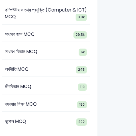
কম্পিউটার ও তথ্য প্রযুক্তি (Computer & ICT)
MCQ
3.9k
সাধারণ জ্ঞান MCQ
29.5k
সাধারণ বিজ্ঞান MCQ
6k
অর্থনীতি MCQ
245
জীববিজ্ঞান MCQ
119
ব্যবসায় শিক্ষা MCQ
150
Biman – Ground Service Assistant-2023
MOEWOE UDA-2023
ভূগোল MCQ
222