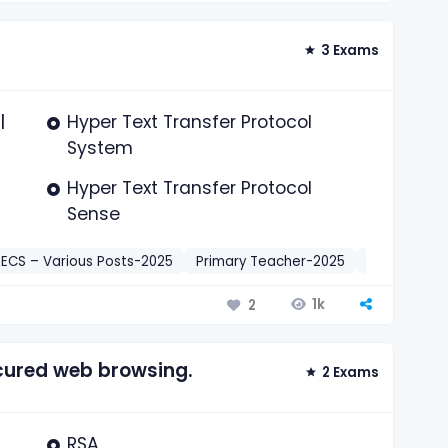
3 Exams
l
Hyper Text Transfer Protocol
System
Hyper Text Transfer Protocol
Sense
ECS – Various Posts-2025
Primary Teacher-2025
কম্পিউটার ও তথ
1k
2
ecured web browsing.
2 Exams
RSA