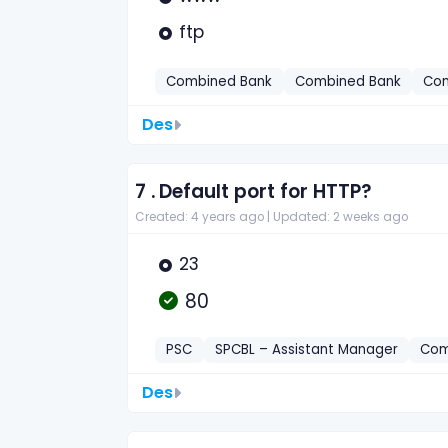
ftp
Combined Bank
Combined Bank
Com
Des
7 .
Default port for HTTP?
Created: 4 years ago |
Updated: 2 weeks ago
23
80
PSC
SPCBL – Assistant Manager
Com
Des