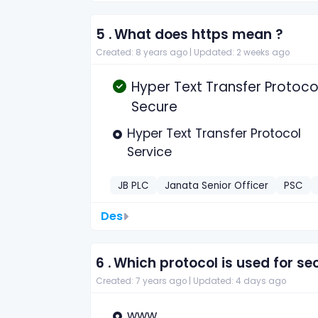
5 .
What does https mean ?
Created: 8 years ago |
Updated: 2 weeks ago
Hyper Text Transfer Protoco
Secure
Hyper Text Transfer Protocol
Service
JB PLC
Janata Senior Officer
PSC
Des
6 .
Which protocol is used for s
Created: 7 years ago |
Updated: 4 days ago
www