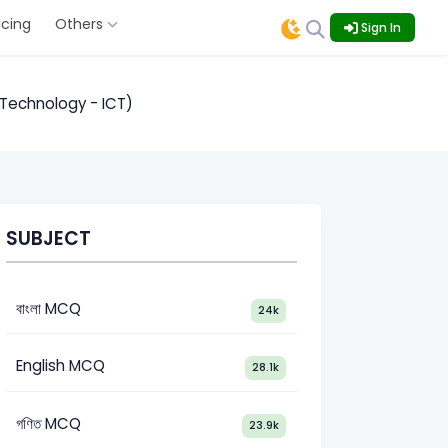
icing
Others
Sign In
n Technology - ICT)
SUBJECT
বাংলা MCQ
24k
English MCQ
28.1k
গণিত MCQ
23.9k