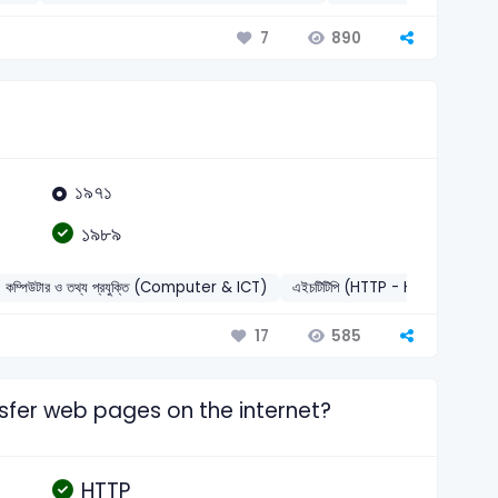
890
7
১৯৭১
১৯৮৯
কম্পিউটার ও তথ্য প্রযুক্তি (Computer & ICT)
এইচটিটিপি (HTTP - Hypertext 
585
17
nsfer web pages on the internet?
HTTP