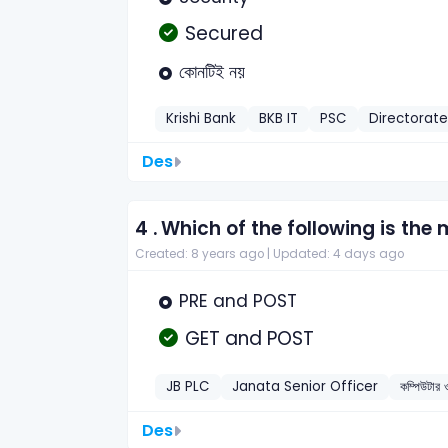
Secured
কোনটিই নয়
Krishi Bank
BKB IT
PSC
Directorate
Des
4 .
Which of the following is t
Created: 8 years ago |
Updated: 4 days ago
PRE and POST
GET and POST
JB PLC
Janata Senior Officer
কম্পিউটা
Des