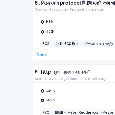
8 .
নিচের কোন protocol টি ইন্টারনেটে তথ্য আদা
Created: 4 years ago |
Updated: 5 days ago
FTP
TCP
BCS
44th BCS Preli
কম্পিউটার ও তথ্য প্রয
Des
9 .
http প্রথম ব্যবহৃত হয় কখন?
Created: 3 years ago |
Updated: 9 months ago
১৯৬৯
১৯৮০
PSC
BREB – Meter Reader-cum-Messe