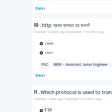
Des
10 .
http প্রথম ব্যবহৃত হয় কখন?
Created: 2 years ago |
Updated: 7 months ago
১৯৬৯
১৯৮০
PSC
BREB – Assistant Junior Engineer
Des
11 .
Which protocol is used to tra
Created: 1 year ago |
Updated: 4 months ago
FTP