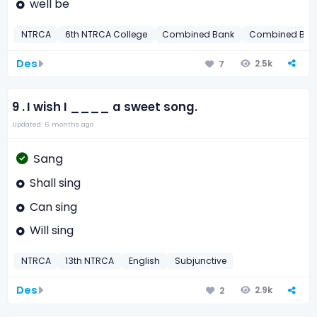
well be
NTRCA
6th NTRCA College
Combined Bank
Combined Bank
Des
2.5k
7
9 .
I wish I ____ a sweet song.
Updated: 6 months ago
Sang
Shall sing
Can sing
Will sing
NTRCA
13th NTRCA
English
Subjunctive
Des
2.9k
2