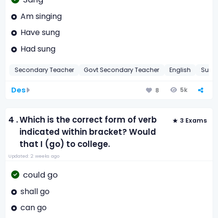
Am singing
Have sung
Had sung
Secondary Teacher
Govt Secondary Teacher
English
Subju
Des
5k
8
4 .
Which is the correct form of verb
3 Exams
indicated within bracket? Would
that I (go) to college.
Updated: 2 weeks ago
could go
shall go
can go