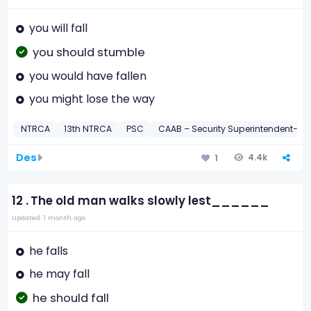
you will fall
you should stumble
you would have fallen
you might lose the way
NTRCA
13th NTRCA
PSC
CAAB – Security Superintendent-20
Des
4.4k
1
12 .
The old man walks slowly lest______
Updated: 1 month ago
he falls
he may fall
he should fall