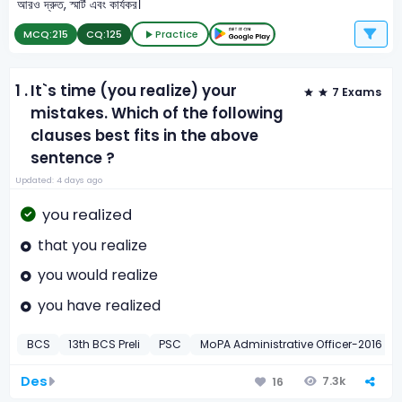
আরও দ্রুত, স্মার্ট এবং কার্যকর।
MCQ:
215
CQ:
125
Practice
1 .
It`s time (you realize) your
7 Exams
mistakes. Which of the following
clauses best fits in the above
sentence ?
Updated: 4 days ago
you realized
that you realize
you would realize
you have realized
BCS
13th BCS Preli
PSC
MoPA Administrative Officer-2016
Des
7.3k
16