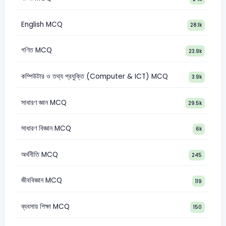
English MCQ
28.1k
গণিত MCQ
23.9k
কম্পিউটার ও তথ্য প্রযুক্তি (Computer & ICT) MCQ
3.9k
সাধারণ জ্ঞান MCQ
29.5k
সাধারণ বিজ্ঞান MCQ
6k
অর্থনীতি MCQ
245
জীববিজ্ঞান MCQ
119
ব্যবসায় শিক্ষা MCQ
150