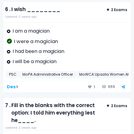
6 .
I wish ________
2 Exams
Updated: 2 weeks ago
I am a magician
I were a magician
I had been a magician
I will be a magician
PSC
MoPA Administrative Officer
MoWCA Upazila Women Affairs
Des
655
1
7 .
Fill in the blanks with the correct
2 Exams
option: I told him everything lest
he____.
Updated: 2 weeks ago