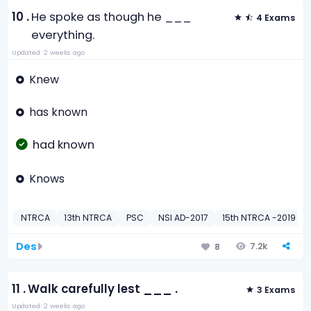
10 .
He spoke as though he ___
4 Exams
everything.
Updated: 2 weeks ago
Knew
has known
had known
Knows
NTRCA
13th NTRCA
PSC
NSI AD-2017
15th NTRCA -2019
Des
7.2k
8
11 .
Walk carefully lest ___ .
3 Exams
Updated: 2 weeks ago