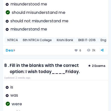
misunderstood me
should misunderstand me
should not misunderstand me
misunderstand me
NTRCA
6th NTRCA College
Krishi Bank
BKB IT-2016
Englis
Des
2k
6
8 .
Fill in the blanks with the correct
2 Exams
option: I wish today____Friday.
Updated: 2 weeks ago
is
was
were