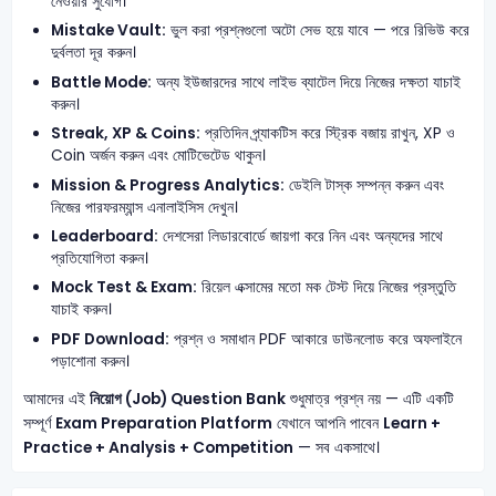
নেওয়ার সুযোগ।
Mistake Vault:
ভুল করা প্রশ্নগুলো অটো সেভ হয়ে যাবে — পরে রিভিউ করে
দুর্বলতা দূর করুন।
Battle Mode:
অন্য ইউজারদের সাথে লাইভ ব্যাটেল দিয়ে নিজের দক্ষতা যাচাই
করুন।
Streak, XP & Coins:
প্রতিদিন প্র্যাকটিস করে স্ট্রিক বজায় রাখুন, XP ও
Coin অর্জন করুন এবং মোটিভেটেড থাকুন।
Mission & Progress Analytics:
ডেইলি টাস্ক সম্পন্ন করুন এবং
নিজের পারফরম্যান্স এনালাইসিস দেখুন।
Leaderboard:
দেশসেরা লিডারবোর্ডে জায়গা করে নিন এবং অন্যদের সাথে
প্রতিযোগিতা করুন।
Mock Test & Exam:
রিয়েল এক্সামের মতো মক টেস্ট দিয়ে নিজের প্রস্তুতি
যাচাই করুন।
PDF Download:
প্রশ্ন ও সমাধান PDF আকারে ডাউনলোড করে অফলাইনে
পড়াশোনা করুন।
আমাদের এই
নিয়োগ (Job) Question Bank
শুধুমাত্র প্রশ্ন নয় — এটি একটি
সম্পূর্ণ
Exam Preparation Platform
যেখানে আপনি পাবেন
Learn +
Practice + Analysis + Competition
— সব একসাথে।