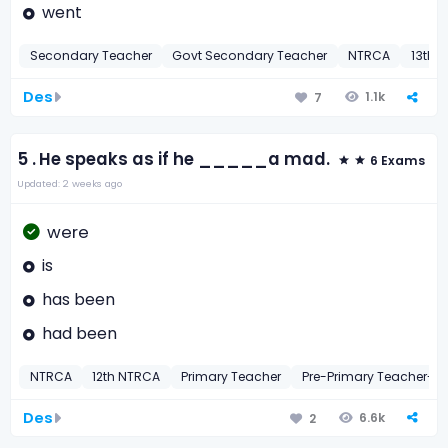
went
Secondary Teacher
Govt Secondary Teacher
NTRCA
13th 
Des
1.1k
7
5 .
He speaks as if he _____a mad.
6 Exams
Updated: 2 weeks ago
were
is
has been
had been
NTRCA
12th NTRCA
Primary Teacher
Pre-Primary Teacher-20
Des
6.6k
2