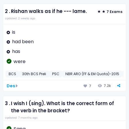
2 .
Rishan walks as if he --- lame.
7 Exams
Updated: 2 weeks ago
is
had been
has
were
BCS
30th BCS Preli
PSC
NBR ARO (FF & EM Quota)-2015
D
Des
7.2k
7
3 .
I wish I (sing). What is the correct form of
the verb in the bracket?
Updated: 7 months ago
Sang