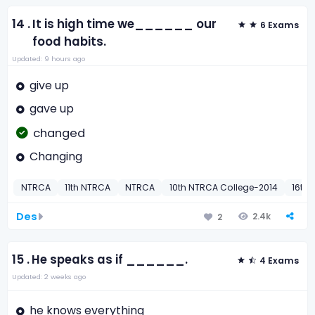
14 .
It is high time we______ our
6 Exams
food habits.
Updated: 9 hours ago
give up
gave up
changed
Changing
NTRCA
11th NTRCA
NTRCA
10th NTRCA College-2014
16th
Des
2.4k
2
15 .
He speaks as if ______.
4 Exams
Updated: 2 weeks ago
he knows everything