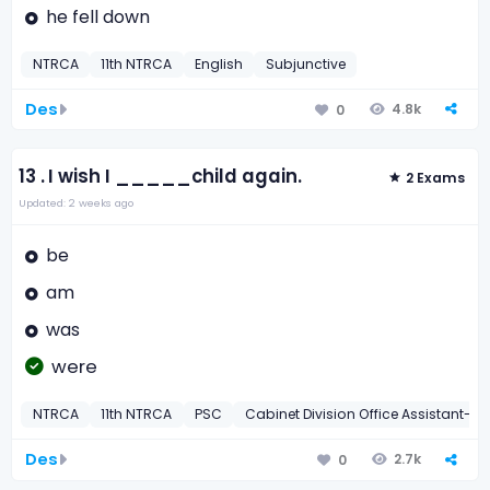
he fell down
NTRCA
11th NTRCA
English
Subjunctive
Des
4.8k
0
13 .
I wish I _____child again.
2 Exams
Updated: 2 weeks ago
be
am
was
were
NTRCA
11th NTRCA
PSC
Cabinet Division Office Assistant-2
Des
2.7k
0