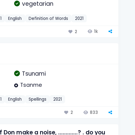
vegetarian
1
English
Definition of Words
2021
1k
2
Tsunami
Tsanme
1
English
Spellings
2021
833
2
n make a noise, .............? . do you