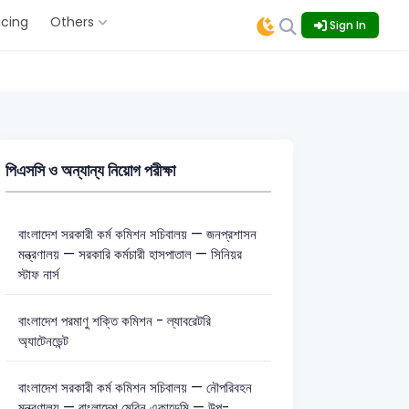
icing
Others
Sign In
পিএসসি ও অন্যান্য নিয়োগ পরীক্ষা
বাংলাদেশ সরকারী কর্ম কমিশন সচিবালয় — জনপ্রশাসন
মন্ত্রণালয় — সরকারি কর্মচারী হাসপাতাল — সিনিয়র
স্টাফ নার্স
বাংলাদেশ পরমাণু শক্তি কমিশন - ল্যাবরেটরি
অ্যাটেনডেন্ট
বাংলাদেশ সরকারী কর্ম কমিশন সচিবালয় — নৌপরিবহন
মন্ত্রণালয় — বাংলাদেশ মেরিন একাডেমি — উপ-