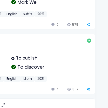
Mark Well
1
English
Suffix
2021
579
0
To publish
To discover
1
English
Idiom
2021
3.1k
4
..?