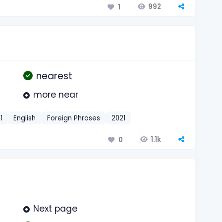
992
1
nearest
more near
1
English
Foreign Phrases
2021
1.1k
0
Next page