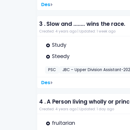
Des
3 .
Slow and ........ wins the race.
Created: 4 years ago |
Updated: 1 week ago
Study
Steedy
PSC
JBC – Upper Division Assistant-202
Des
4 .
A Person living wholly or princ
Created: 4 years ago |
Updated: 1 day ago
fruitarian