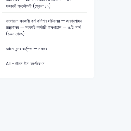
সহকারী প্রকৌশলী (গ্রেড-১০)
বাংলাদেশ সরকারী কর্ম কমিশন সচিবালয় — জনপ্রশাসন
মন্ত্রণালয় — সরকারি কর্মচারী হাসপাতাল — ও.টি. নার্স
(১০ম গ্রেড)
মোংলা বন্দর কর্তৃপক্ষ — লস্কর
All - জীবন বীমা কর্পোরেশন
tant Secretary/AD (Admin)-2016
Secondary Teacher
Govt Se