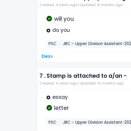
Created: 4 years ago |
Updated: 8 months ago
will you
do you
PSC
JBC – Upper Division Assistant-202
Des
7 .
Stamp is attached to a/an -
Created: 4 years ago |
Updated: 10 months ago
essay
letter
PSC
JBC – Upper Division Assistant-202