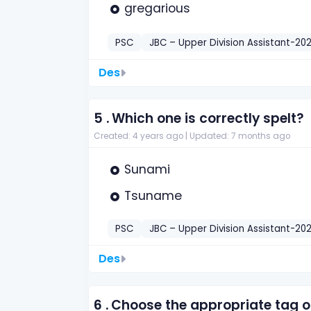
gregarious
PSC
JBC – Upper Division Assistant-202
Des
5 .
Which one is correctly spelt?
Created: 4 years ago |
Updated: 7 months ago
Sunami
Tsuname
PSC
JBC – Upper Division Assistant-202
Des
6 .
Choose the appropriate tag of Do