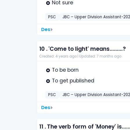
Not sure
PSC
JBC – Upper Division Assistant-202
Des
10 .
'Come to light' means.........?
Created: 4 years ago |
Updated: 7 months ago
To be born
To get published
PSC
JBC – Upper Division Assistant-202
Des
11 .
The verb form of 'Money' is......