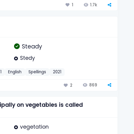
1.7k
1
Steady
Stedy
1
English
Spellings
2021
869
2
ipally on vegetables is called
vegetation