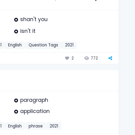
shan't you
isn't it
1
English
Question Tags
2021
772
2
paragraph
application
1
English
phrase
2021