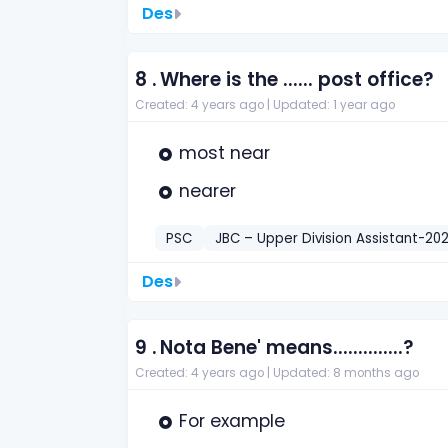
Des
8 .
Where is the ...... post office?
Created: 4 years ago |
Updated: 1 year ago
most near
nearer
PSC
JBC – Upper Division Assistant-202
Des
9 .
Nota Bene' means..............?
Created: 4 years ago |
Updated: 8 months ago
For example