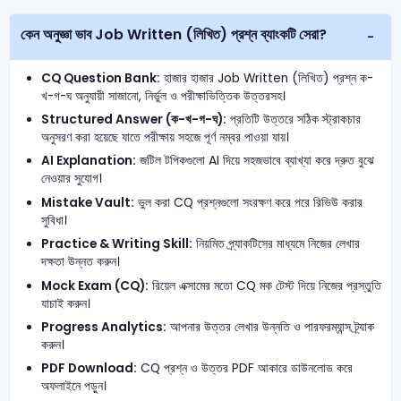
কেন অনুজ্ঞা ভাব Job Written (লিখিত) প্রশ্ন ব্যাংকটি সেরা?
CQ Question Bank:
হাজার হাজার Job Written (লিখিত) প্রশ্ন ক-
খ-গ-ঘ অনুযায়ী সাজানো, নির্ভুল ও পরীক্ষাভিত্তিক উত্তরসহ।
Structured Answer (ক-খ-গ-ঘ):
প্রতিটি উত্তরে সঠিক স্ট্রাকচার
অনুসরণ করা হয়েছে যাতে পরীক্ষায় সহজে পূর্ণ নম্বর পাওয়া যায়।
AI Explanation:
জটিল টপিকগুলো AI দিয়ে সহজভাবে ব্যাখ্যা করে দ্রুত বুঝে
নেওয়ার সুযোগ।
Mistake Vault:
ভুল করা CQ প্রশ্নগুলো সংরক্ষণ করে পরে রিভিউ করার
সুবিধা।
Practice & Writing Skill:
নিয়মিত প্র্যাকটিসের মাধ্যমে নিজের লেখার
দক্ষতা উন্নত করুন।
Mock Exam (CQ):
রিয়েল এক্সামের মতো CQ মক টেস্ট দিয়ে নিজের প্রস্তুতি
যাচাই করুন।
Progress Analytics:
আপনার উত্তর লেখার উন্নতি ও পারফরম্যান্স ট্র্যাক
করুন।
PDF Download:
CQ প্রশ্ন ও উত্তর PDF আকারে ডাউনলোড করে
অফলাইনে পড়ুন।