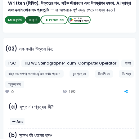
Written (লিখিত), উত্তরের মান, সঠিক স্ট্রাকচার এবং উপস্থাপন দক্ষতা, AI ব্যাখ্যা
এবং এক্সাম ফোকাসড প্রস্তুতি
— যা আপনাকে পূর্ণ নম্বর পেতে সাহায্য করবে।
MCQ:
29
CQ:
6
Practice
(03)
এক কথায় উত্তর দিন:
PSC
HEFWD Stenographer-cum-Computer Operator
বাংলা
বাক্য সংক্ষেপণ/সংকোচন/এক কথায় প্রকাশ
কৃৎ প্রত্যয়
বিদেশি শব্দ
বিশেষ্য
অনুজ্ঞা ভাব
190
0
(a)
সুপ্ত এর প্রত্যয় কী?
Ans
(b)
সন্দেশ কী ধরনের শব্দ?