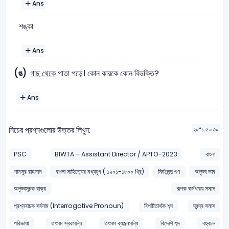
Ans
শঙ্কা
Ans
(ঙ)
গাছ থেকে
পাতা পড়ে। কোন কারকে কোন বিভক্তি?
Ans
নিচের প্রশ্নগুলোর উত্তর লিখুন:
২০*১.৫=৩০
PSC
BIWTA – Assistant Director / APTO-2023
বাংলা
শামসুর রাহমান
বাংলা সাহিত্যের মধ্যযুগ ( ১২০১-১৮০০ খ্রি)
নির্মলেন্দু গুণ
অনুজ্ঞা ভাব
অনুজ্ঞাসূচক বাক্য
রূপক কর্মধারয় সমাস
প্রশ্নবাচক সর্বনাম (Interrogative Pronoun)
বিপরীতার্থক শব্দ
দ্বন্দ্ব সমাস
পরিভাষা
তৎসম স্বরসন্ধি
তৎসম ব্যঞ্জনসন্ধি
বিদেশি শব্দ
বহুবচন