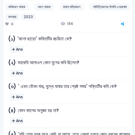
অধিকরণ কারক
করণ কারক
বানান শুদ্ধিকরণ
সাহিত্যিকদের উপাধি ও ছদ্মনাম
বাগধারা
2023
186
0
'বাংলা ছাড়ো' কবিতাটির রচয়িতা কে?
(১)
Ans
মহাকবি আলাওল কোন যুগের কবি ছিলেন?
(২)
Ans
' এখন যৌবন যার, যুদ্ধে যাবার তার শ্রেষ্ঠ সময়' পক্তিটির কবি কে?
(৩)
Ans
কোন কালের অনুজ্ঞা হয় না?
(৪)
Ans
'যদি তোর ডাক শুনে কেউ না আসে, তবে একলা চলরে কোন ধরনের বাক্যের
(৫)