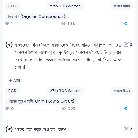
BCS
27th BCS Written
সাধারণ বিজ্ঞান
জৈব যৌগ (Organic Compounds)
1.3k
1
বাংলাদেশে বাসাবাড়িতে সরবরাহকৃত বিদ্যুৎ লাইনে স্থাপিত তিন বিন্দু
(খ)
2
সকেটের উপরে অপেক্ষাকৃত বড় ছিদ্রের সকেটের দুই ছােট ছিদ্রদ্বয়ের
সাথে কোন কোন সরবরাহ লাইনের সংযােগ থাকে, তা চিত্র এঁকে
দেখান।
Ans
BCS
27th BCS Written
সাধারণ বিজ্ঞান
ওহমের সূত্র ও বর্তনী (Ohm's Law & Circuit)
953
0
গাছের পাতা সবুজ দেখা যায় কেন?
(গ)
2