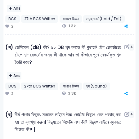
Ans
BCS
27th BCS Written
সাধারণ বিজ্ঞান
স্নেহপদার্থ (Lipid / Fat)
1.3k
2
ডেসিবেল (dB) কী? ৯০ DB শব্দ বলতে কী বুঝায়? টেপ রেকর্ডারের
(গ)
4
টেপে শব্দ রেকর্ডের জন্য কী থাকে আর তা কীভাবে পূর্বে রেকর্ডকৃত শব্দ
তৈরি করে?
Ans
BCS
27th BCS Written
সাধারণ বিজ্ঞান
শব্দ (Sound)
3.3k
2
দীর্ঘ পথের বিদ্যুৎ সঞ্চালন লাইনে উচ্চ ভােল্টের বিদ্যুৎ কেন প্রবাহ করা
(ঘ)
4
হয় তা ব্যাখ্যা করুন। বিদ্যুতের সিস্টেম লস কী? বিদ্যুৎ লাইনে ব্যবহৃত
ফিউজ কী? |