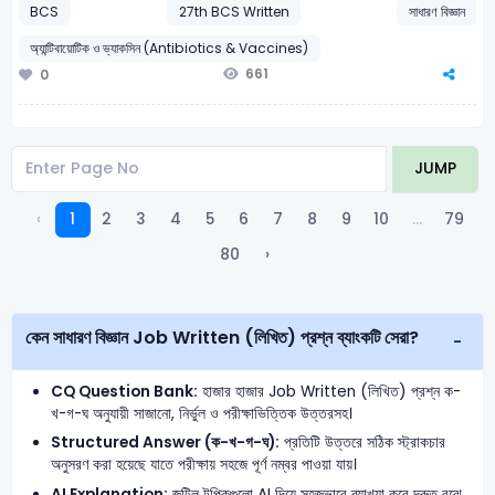
BCS
27th BCS Written
সাধারণ বিজ্ঞান
অ্যান্টিবায়োটিক ও ভ্যাকসিন (Antibiotics & Vaccines)
661
0
JUMP
‹
1
2
3
4
5
6
7
8
9
10
...
79
80
›
কেন সাধারণ বিজ্ঞান Job Written (লিখিত) প্রশ্ন ব্যাংকটি সেরা?
CQ Question Bank:
হাজার হাজার Job Written (লিখিত) প্রশ্ন ক-
খ-গ-ঘ অনুযায়ী সাজানো, নির্ভুল ও পরীক্ষাভিত্তিক উত্তরসহ।
Structured Answer (ক-খ-গ-ঘ):
প্রতিটি উত্তরে সঠিক স্ট্রাকচার
অনুসরণ করা হয়েছে যাতে পরীক্ষায় সহজে পূর্ণ নম্বর পাওয়া যায়।
AI Explanation:
জটিল টপিকগুলো AI দিয়ে সহজভাবে ব্যাখ্যা করে দ্রুত বুঝে