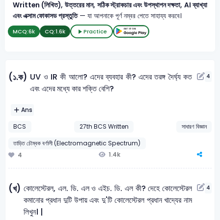
Written (লিখিত), উত্তরের মান, সঠিক স্ট্রাকচার এবং উপস্থাপন দক্ষতা, AI ব্যাখ্যা
এবং এক্সাম ফোকাসড প্রস্তুতি
— যা আপনাকে পূর্ণ নম্বর পেতে সাহায্য করবে।
MCQ:
6k
CQ:
1.6k
Practice
UV ও IR কী আলাে? এদের ব্যবহার কী? এদের তরঙ্গ দৈর্ঘ্য কত
(১.ক)
4
এবং এদের মধ্যে কার শক্তি বেশি?
Ans
BCS
27th BCS Written
সাধারণ বিজ্ঞান
তাড়িত চৌম্বক বর্ণালী (Electromagnetic Spectrum)
1.4k
4
কোলেস্টেরল, এল. ডি. এল ও এইচ. ডি. এল কী? দেহে কোলেস্টেরল
(খ)
4
কমানাের প্রধান দুটি উপায় এবং দু'টি কোলেস্টেরল প্রধান খাদ্যের নাম
লিখুন। |